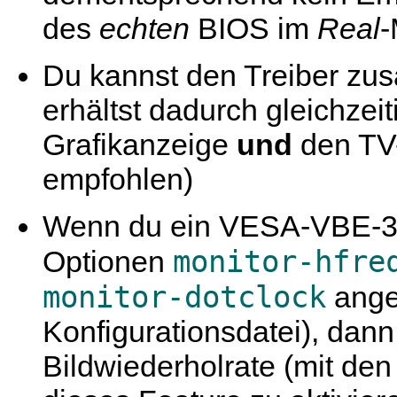
des
echten
BIOS im
Real
-
Du kannst den Treiber z
erhältst dadurch gleichzei
Grafikanzeige
und
den TV-
empfohlen)
Wenn du ein VESA-VBE-3.
monitor-hfre
Optionen
monitor-dotclock
ange
Konfigurationsdatei), dan
Bildwiederholrate (mit de