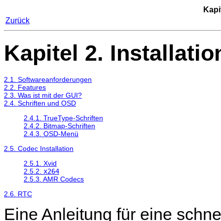
Kapit
Zurück
Kapitel 2. Installatio
2.1. Softwareanforderungen
2.2. Features
2.3. Was ist mit der GUI?
2.4. Schriften und OSD
2.4.1. TrueType-Schriften
2.4.2. Bitmap-Schriften
2.4.3. OSD-Menü
2.5. Codec Installation
2.5.1. Xvid
2.5.2.
x264
2.5.3. AMR Codecs
2.6. RTC
Eine Anleitung für eine schnel