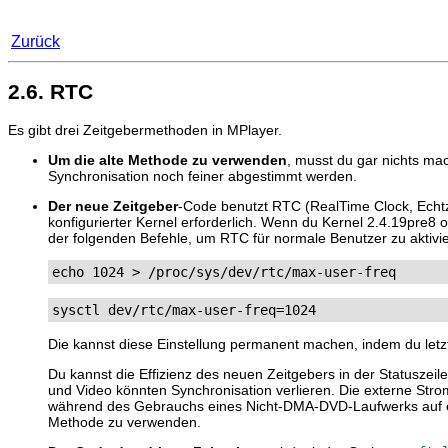
Zurück
2.6. RTC
Es gibt drei Zeitgebermethoden in
MPlayer
.
Um die alte Methode zu verwenden
, musst du gar nichts ma
Synchronisation noch feiner abgestimmt werden.
Der neue Zeitgeber
-Code benutzt RTC (RealTime Clock, Echtze
konfigurierter Kernel erforderlich. Wenn du Kernel 2.4.19pre
der folgenden Befehle, um RTC für normale Benutzer zu aktivi
echo 1024 > /proc/sys/dev/rtc/max-user-freq
sysctl dev/rtc/max-user-freq=1024
Die kannst diese Einstellung permanent machen, indem du letz
Du kannst die Effizienz des neuen Zeitgebers in der Statusz
und Video könnten Synchronisation verlieren. Die externe Str
während des Gebrauchs eines Nicht-DMA-DVD-Laufwerks auf ein
Methode zu verwenden.