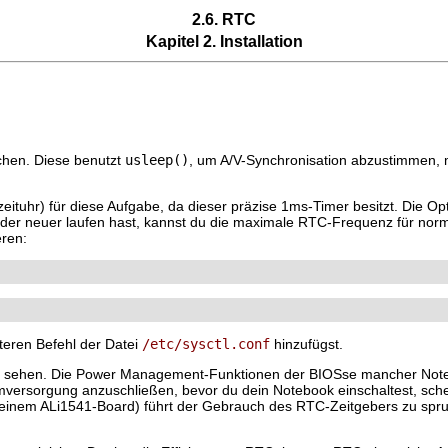
2.6. RTC
Kapitel 2. Installation
chen. Diese benutzt
usleep()
, um A/V-Synchronisation abzustimmen, 
ituhr) für diese Aufgabe, da dieser präzise 1ms-Timer besitzt. Die Op
8 oder neuer laufen hast, kannst du die maximale RTC-Frequenz für no
eren:
teren Befehl der Datei
/etc/sysctl.conf
hinzufügst.
eile sehen. Die Power Management-Funktionen der BIOSse mancher Note
omversorgung anzuschließen, bevor du dein Notebook einschaltest, sch
em ALi1541-Board) führt der Gebrauch des RTC-Zeitgebers zu sprungh