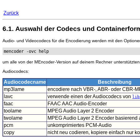
Zurück
6.1. Auswahl der Codecs und Containerfor
Audio- und Videocodecs für die Encodierung werden mit den Option
mencoder -ovc help
um alle von der
MEncoder
-Version auf deinem Rechner unterstützten
Audiocodecs:
Audiocodecname
Beschreibung
mp3lame
encodiere nach VBR-, ABR- oder CBR-M
lavc
verwende einen der Audiocodecs von
lib
faac
FAAC AAC Audio-Encoder
toolame
MPEG Audio Layer 2 Encoder
twolame
MPEG Audio Layer 2 Encoder basierend 
pcm
unkomprimiertes PCM-Audio
copy
nicht neu codieren, kopiere einfach nur 