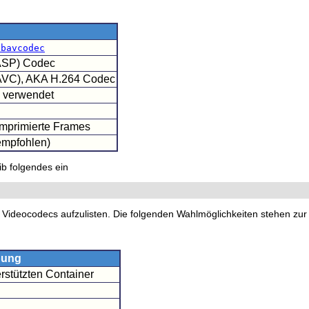
ibavcodec
(ASP) Codec
AVC), AKA H.264 Codec
 verwendet
komprimierte Frames
empfohlen)
b folgendes ein
 Videocodecs aufzulisten. Die folgenden Wahlmöglichkeiten stehen zur
bung
rstützten Container