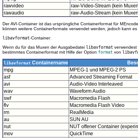
rawvideo
raw-Video-Stream (kein Muxen 
rawaudio
raw-Audio-Stream (kein Muxen 
Der AVI-Container ist das ursprüngliche Containerformat für
MEncode
können weitere Containerformate verwendet werden, jedoch kann e
libavformat
-Container:
Wenn du für das Muxen der Ausgabedatei
libavformat
verwendest 
bestimmtes Containerformat mit Hilfe der Option
format
von
libavf
Containername
Bes
libavformat
mpg
MPEG-1 und MPEG-2 PS
asf
Advanced Streaming Format
avi
Audio-Video Interleaved
wav
Waveform Audio
swf
Macromedia Flash
flv
Macromedia Flash Video
rm
RealMedia
au
SUN AU
nut
NUT offener Container (experi
mov
QuickTime