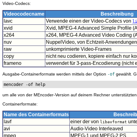
Video-Codecs:
Videocodecname
Beschreibung
lavc
Verwende einen der Video-Codecs von
l
xvid
Xvid, MPEG-4 Advanced Simple Profile 
x264
x264, MPEG-4 Advanced Video Coding (
nuv
NuppelVideo, von Echtzeit-Anwendungen
raw
unkomprimierte Video-Frames
copy
nicht neu codieren, kopiere einfach nur 
frameno
verwendet für 3-pass-Encodierung (nicht 
Ausgabe-Containerformate werden mittels der Option
-of
gewählt. Gi
mencoder -of help
um alle von der
MEncoder
-Version auf deinem Rechner unterstützten
Containerformate:
Name des Containerformats
Beschrei
lavf
einer der von
unte
libavformat
avi
Audio-Video Interleaved
mpeg
MPEG-1 und MPEG-2 PS