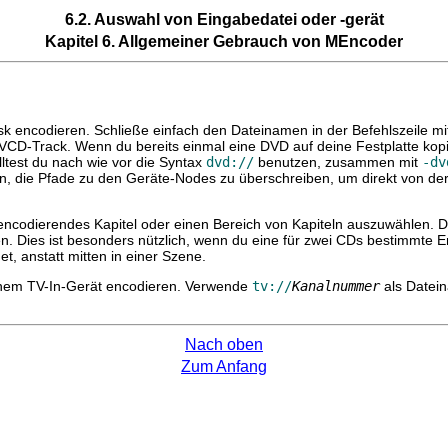
6.2. Auswahl von Eingabedatei oder -gerät
Kapitel 6. Allgemeiner Gebrauch von
MEncoder
 encodieren. Schließe einfach den Dateinamen in der Befehlszeile mit
CD-Track. Wenn du bereits einmal eine DVD auf deine Festplatte kopie
ltest du nach wie vor die Syntax
dvd://
benutzen, zusammen mit
-dv
 die Pfade zu den Geräte-Nodes zu überschreiben, um direkt von der 
 encodierendes Kapitel oder einen Bereich von Kapiteln auszuwählen.
n. Dies ist besonders nützlich, wenn du eine für zwei CDs bestimmte E
t, anstatt mitten in einer Szene.
einem TV-In-Gerät encodieren. Verwende
tv://
Kanalnummer
als Datei
Nach oben
Zum Anfang