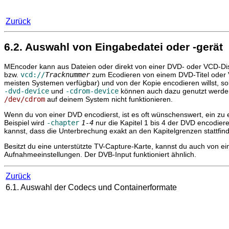
Zurück
6.2. Auswahl von Eingabedatei oder -gerät
MEncoder
kann aus Dateien oder direkt von einer DVD- oder VCD-Disk
bzw.
vcd://
Tracknummer
zum Ecodieren von einem DVD-Titel oder V
meisten Systemen verfügbar) und von der Kopie encodieren willst, sol
-dvd-device
und
-cdrom-device
können auch dazu genutzt werden,
/dev/cdrom
auf deinem System nicht funktionieren.
Wenn du von einer DVD encodierst, ist es oft wünschenswert, ein zu
Beispiel wird
-chapter
1-4
nur die Kapitel 1 bis 4 der DVD encodiere
kannst, dass die Unterbrechung exakt an den Kapitelgrenzen stattfinde
Besitzt du eine unterstützte TV-Capture-Karte, kannst du auch von 
Aufnahmeeinstellungen. Der DVB-Input funktioniert ähnlich.
Zurück
6.1. Auswahl der Codecs und Containerformate