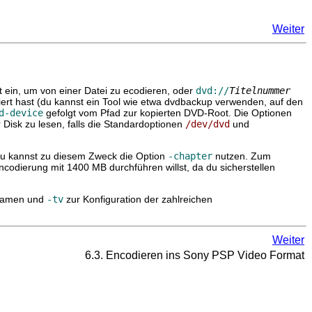
Weiter
 ein, um von einer Datei zu ecodieren, oder
dvd://
Titelnummer
rt hast (du kannst ein Tool wie etwa
dvdbackup
verwenden, auf den
d-device
gefolgt vom Pfad zur kopierten DVD-Root. Die Optionen
Disk zu lesen, falls die Standardoptionen
/dev/dvd
und
 Du kannst zu diesem Zweck die Option
-chapter
nutzen. Zum
ncodierung mit 1400 MB durchführen willst, da du sicherstellen
namen und
-tv
zur Konfiguration der zahlreichen
Weiter
6.3. Encodieren ins Sony PSP Video Format