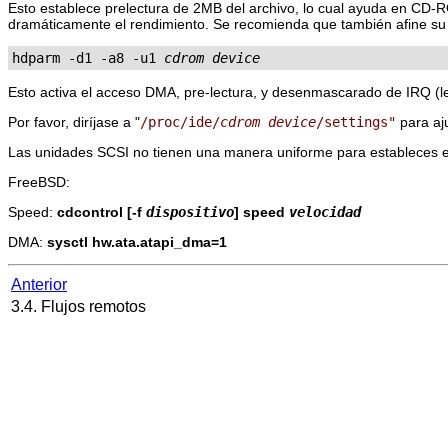
Esto establece prelectura de 2MB del archivo, lo cual ayuda en CD-
dramáticamente el rendimiento. Se recomienda que también afine 
hdparm -d1 -a8 -u1 
cdrom device
Esto activa el acceso DMA, pre-lectura, y desenmascarado de IRQ (
Por favor, diríjase a "
/proc/ide/
cdrom device
/settings"
para aj
Las unidades SCSI no tienen una manera uniforme para estableces 
FreeBSD:
Speed:
cdcontrol [-f
dispositivo
] speed
velocidad
DMA:
sysctl hw.ata.atapi_dma=1
Anterior
3.4. Flujos remotos