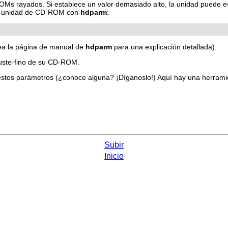
ROMs rayados. Si establece un valor demasiado alto, la unidad puede
su unidad de CD-ROM con
hdparm
:
lea la página de manual de
hdparm
para una explicación detallada).
uste-fino de su CD-ROM.
estos parámetros (¿conoce alguna? ¡Díganoslo!) Aquí hay una herrami
Subir
Inicio