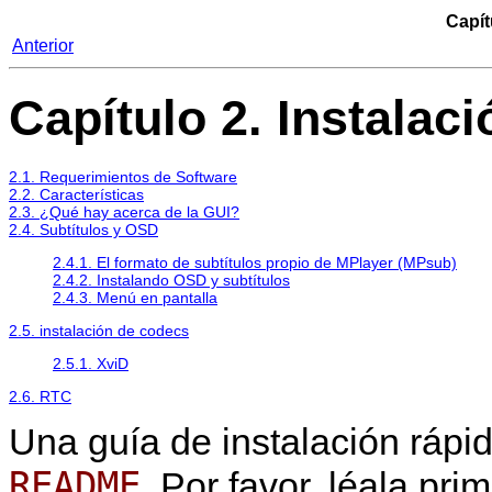
Capít
Anterior
Capítulo 2. Instalaci
2.1. Requerimientos de Software
2.2. Características
2.3. ¿Qué hay acerca de la GUI?
2.4. Subtítulos y OSD
2.4.1. El formato de subtítulos propio de
MPlayer
(MPsub)
2.4.2. Instalando OSD y subtítulos
2.4.3. Menú en pantalla
2.5. instalación de codecs
2.5.1. XviD
2.6. RTC
Una guía de instalación rápi
README
. Por favor, léala pr