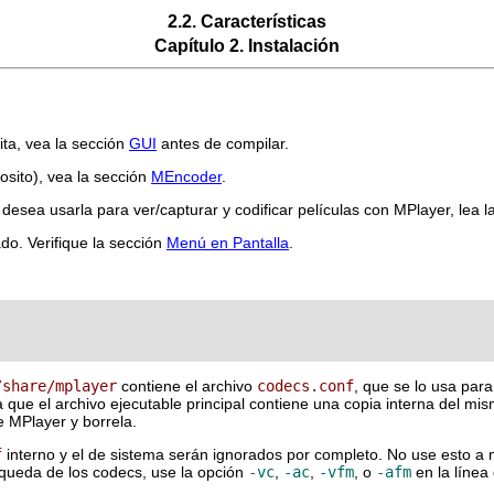
2.2. Características
Capítulo 2. Instalación
sita, vea la sección
GUI
antes de compilar.
osito), vea la sección
MEncoder
.
desea usarla para ver/capturar y codificar películas con
MPlayer
, lea 
ado. Verifique la sección
Menú en Pantalla
.
/share/mplayer
contiene el archivo
codecs.conf
, que se lo usa para
que el archivo ejecutable principal contiene una copia interna del mism
de
MPlayer
y borrela.
f
interno y el de sistema serán ignorados por completo. No use esto a 
queda de los codecs, use la opción
-vc
,
-ac
,
-vfm
, o
-afm
en la línea