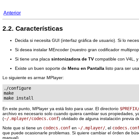
Anterior
2.2. Características
Decida si necesita GUI (interfaz gráfica de usuario). Si lo nece
Si desea instalar
MEncoder
(nuestro gran codificador multiprop
Si tiene una placa
sintonizadora de TV
compatible con V4L, y 
Existe un buen soporte de
Menu en Pantalla
listo para ser us
Lo siguiente es armar
MPlayer
:
./configure

make

make install
En este punto,
MPlayer
ya está listo para usar. El directorio
$PREFIX
archivo es necesario solo cuando quiera cambiar sus propiedades, ya 
(
~/.mplayer/codecs.conf
) olvidado de alguna instalación previa 
Note que si tiene un
codecs.conf
en
~/.mplayer/
, el
codecs.con
que puede ocasionarle problemas. Si quiere cambiar el órden de bús
manual).