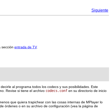
Siguiente
la sección
entrada de TV
.
 decirle al programa todos los codecs y sus posibilidades. Este
o. Revise si tiene el archivo
codecs.conf
en su directorio de inicio
menos que quiera trapichear con las cosas internas de
MPlayer
lo
 de órdenes o en su archivo de configuración (vea la página de