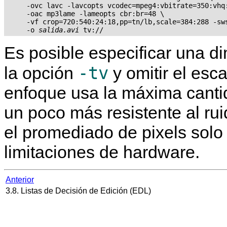
     -ovc lavc -lavcopts vcodec=mpeg4:vbitrate=350:vhq:
     -oac mp3lame -lameopts cbr:br=48 \

     -vf crop=720:540:24:18,pp=tn/lb,scale=384:288 -sws
     -o 
salida.avi
Es posible especificar una 
-tv
la opción
y omitir el esc
enfoque usa la máxima cantid
un poco más resistente al ru
el promediado de pixels solo 
limitaciones de hardware.
Anterior
3.8. Listas de Decisión de Edición (EDL)