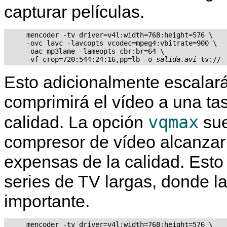
capturar películas.
     mencoder -tv driver=v4l:width=768:height=576 \

     -ovc lavc -lavcopts vcodec=mpeg4:vbitrate=900 \

     -oac mp3lame -lameopts cbr:br=64 \

     -vf crop=720:544:24:16,pp=lb -o 
salida.avi
Esto adicionalmente escalar
comprimirá el vídeo a una ta
vqmax
calidad. La opción
sue
compresor de vídeo alcanzar 
expensas de la calidad. Esto
series de TV largas, donde la
importante.
     mencoder -tv driver=v4l:width=768:height=576 \
