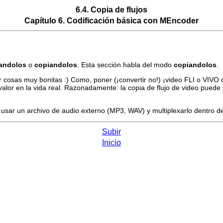
6.4. Copia de flujos
Capítulo 6. Codificación básica con
MEncoder
candolos
o
copiandolos
. Esta sección habla del modo
copiandolos
.
r cosas muy bonitas :) Como, poner (¡convertir no!) ¡video FLI o VIV
lor en la vida real. Razonadamente: la copia de flujo de video puede s
 usar un archivo de audio externo (MP3, WAV) y multiplexarlo dentro del
Subir
Inicio