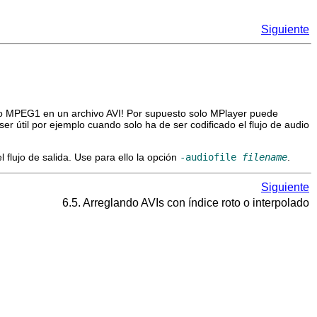
Siguiente
O o MPEG1 en un archivo AVI! Por supuesto solo
MPlayer
puede
er útil por ejemplo cuando solo ha de ser codificado el flujo de audio
 flujo de salida. Use para ello la opción
-audiofile
filename
.
Siguiente
6.5. Arreglando AVIs con índice roto o interpolado