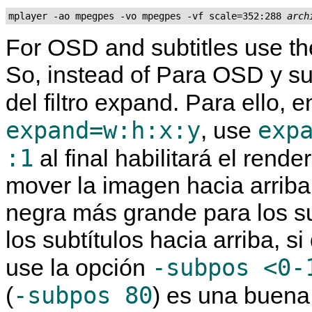
mplayer -ao mpegpes -vo mpegpes -vf scale=352:288 
arch
For OSD and subtitles use the
So, instead of Para OSD y su
del filtro expand. Para ello, 
expand=w:h:x:y
exp
, use
:1
al final habilitará el ren
mover la imagen hacia arrib
negra más grande para los s
los subtítulos hacia arriba, s
-subpos <0-
use la opción
-subpos 80
(
) es una buena 