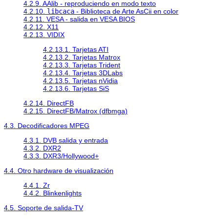
4.2.9. AAlib - reproduciendo en modo texto
4.2.10.
libcaca
- Biblioteca de Arte AsCii en color
4.2.11. VESA - salida en VESA BIOS
4.2.12. X11
4.2.13. VIDIX
4.2.13.1. Tarjetas ATI
4.2.13.2. Tarjetas Matrox
4.2.13.3. Tarjetas Trident
4.2.13.4. Tarjetas 3DLabs
4.2.13.5. Tarjetas nVidia
4.2.13.6. Tarjetas SiS
4.2.14. DirectFB
4.2.15. DirectFB/Matrox (dfbmga)
4.3. Decodificadores MPEG
4.3.1. DVB salida y entrada
4.3.2. DXR2
4.3.3. DXR3/Hollywood+
4.4. Otro hardware de visualización
4.4.1. Zr
4.4.2. Blinkenlights
4.5. Soporte de salida-TV