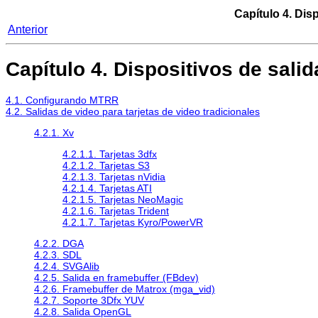
Capítulo 4. Dis
Anterior
Capítulo 4. Dispositivos de salid
4.1. Configurando MTRR
4.2. Salidas de video para tarjetas de video tradicionales
4.2.1. Xv
4.2.1.1. Tarjetas 3dfx
4.2.1.2. Tarjetas S3
4.2.1.3. Tarjetas nVidia
4.2.1.4. Tarjetas ATI
4.2.1.5. Tarjetas NeoMagic
4.2.1.6. Tarjetas Trident
4.2.1.7. Tarjetas Kyro/PowerVR
4.2.2. DGA
4.2.3. SDL
4.2.4. SVGAlib
4.2.5. Salida en framebuffer (FBdev)
4.2.6. Framebuffer de Matrox (mga_vid)
4.2.7. Soporte 3Dfx YUV
4.2.8. Salida OpenGL