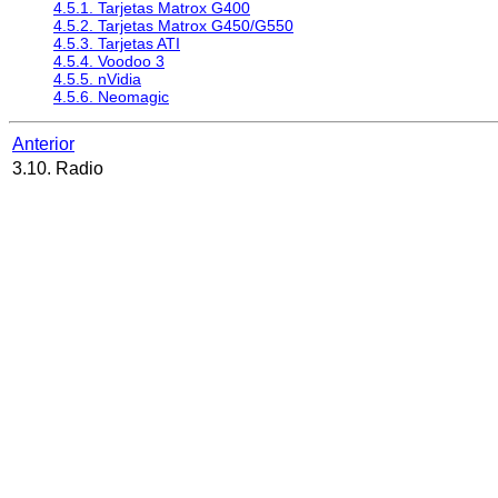
4.5.1. Tarjetas Matrox G400
4.5.2. Tarjetas Matrox G450/G550
4.5.3. Tarjetas ATI
4.5.4. Voodoo 3
4.5.5. nVidia
4.5.6. Neomagic
Anterior
3.10. Radio