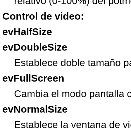
relativo (0-100%) del potm
Control de video:
evHalfSize
evDoubleSize
Establece doble tamaño par
evFullScreen
Cambia el modo pantalla c
evNormalSize
Establece la ventana de v