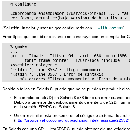
   % configure

   ...

   Comprobando ensamblador (/usr/ccs/bin/as) ... , fall
(Solución: Instalar y usar un gcc configurado con
--with-as=gas
)
Error típico que se obtiene cuando se construye con un compilador
   % gmake

   ...

   gcc -c -Iloader -Ilibvo -O4 -march=i686 -mcpu=i686 -
        -fomit-frame-pointer  -I/usr/local/include   -o
   Assembler: mplayer.c

   "(stdin)", line 3567 : Illegal mnemonic

   "(stdin)", line 3567 : Error de sintaxis

Debido a fallos en Solaris 8, puede que no se puedan reproducir di
El controlador sd(7D) en Solaris 8 x86 tiene un error cuand
Debido a un error de desbordamiento de entero de 32Bit, un m
en la versión SPARC de Solaris 8.
Un error similar está presente en el código de sistema de ar
(
http://groups.yahoo.com/group/solarisonintel/message/22592
)
En Solaris con una CPU UltraSPARC, puede obtener alguna velocidad