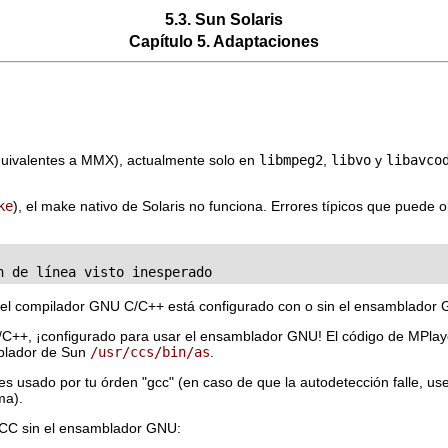
5.3. Sun Solaris
Capítulo 5. Adaptaciones
uivalentes a MMX), actualmente solo en
libmpeg2
,
libvo
y
libavco
ke
), el make nativo de Solaris no funciona. Errores típicos que puede
 el compilador GNU C/C++ está configurado con o sin el ensamblador
/C++, ¡configurado para usar el ensamblador GNU! El código de
MPlay
blador de Sun
/usr/ccs/bin/as
.
 usado por tu órden "gcc" (en caso de que la autodetección falle, us
ma).
GCC sin el ensamblador GNU: