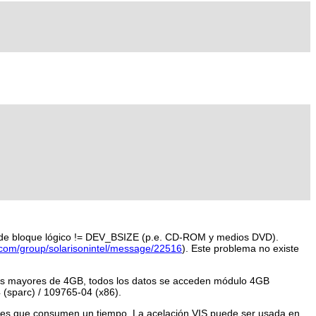
ño de bloque lógico != DEV_BSIZE (p.e. CD-ROM y medios DVD).
.com/group/solarisonintel/message/22516
). Este problema no existe
iscos mayores de 4GB, todos los datos se acceden módulo 4GB
 (sparc) / 109765-04 (x86).
ones que consumen un tiempo. La acelación VIS puede ser usada en