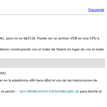
Siguiente
dec
, pero no en
mp3lib
. Puede ver un archivo VOB en una CPU a
 obtener construyendo con el make de Solaris en lugar de con el make
 GNU.
er
en la plataforma x86 hace dificil el uso de las instrucciones de
e la opción
--as=
/donde/este/instalado/gnu-as
para decirle al