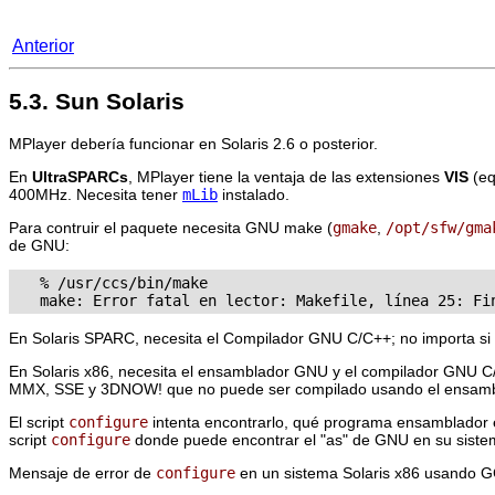
Anterior
5.3. Sun Solaris
MPlayer
debería funcionar en Solaris 2.6 o posterior.
En
UltraSPARCs
,
MPlayer
tiene la ventaja de las extensiones
VIS
(eq
400MHz. Necesita tener
mLib
instalado.
Para contruir el paquete necesita GNU
make
(
gmake
,
/opt/sfw/gma
de GNU:
   % /usr/ccs/bin/make

En Solaris SPARC, necesita el Compilador GNU C/C++; no importa si
En Solaris x86, necesita el ensamblador GNU y el compilador GNU C
MMX, SSE y 3DNOW! que no puede ser compilado usando el ensam
El script
configure
intenta encontrarlo, qué programa ensamblador es
script
configure
donde puede encontrar el "as" de GNU en su siste
Mensaje de error de
configure
en un sistema Solaris x86 usando 