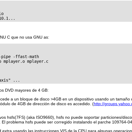
o

 GNU C que no usa GNU as:
pipe -ffast-math

 mplayer.o mplayer.c

scos DVD mayores de 4 GB:
o accede a un bloque de disco >4GB en un dispositivo usando un tama
ódulo de 4GB de dirección de disco es accedido. (
http://groups.yahoo
chivos hsfs(7FS) (aka ISO9660), hsfs no puede soportar particiones/d
. El problema hsfs puede ser corregido instalando el parche 109764-04
 extra usando las instrucciones VIS de la CPU para algunas operaci