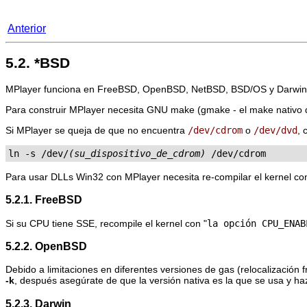
Anterior
5.2. *BSD
MPlayer
funciona en FreeBSD, OpenBSD, NetBSD, BSD/OS y Darwin. H
Para construir
MPlayer
necesita GNU make (gmake - el make nativo de
Si
MPlayer
se queja de que no encuentra
/dev/cdrom
o
/dev/dvd
, 
ln -s /dev/
(su_dispositivo_de_cdrom)
 /dev/cdrom
Para usar DLLs Win32 con
MPlayer
necesita re-compilar el kernel con
5.2.1. FreeBSD
Si su CPU tiene SSE, recompile el kernel con "
la opción CPU_ENAB
5.2.2. OpenBSD
Debido a limitaciones en diferentes versiones de gas (relocalización
-k
, después asegúrate de que la versión nativa es la que se usa y h
5.2.3. Darwin