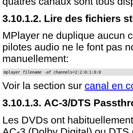
quatres canaux sont tous dis
3.10.1.2. Lire des fichiers 
MPlayer
ne duplique aucun ca
pilotes audio ne le font pas n
manuellement:
mplayer 
filename
 -af channels=2:2:0:1:0:0
Voir la section sur
canal en c
3.10.1.3. AC-3/DTS Passth
Les DVDs ont habituellement
AC-3 (Dolby Digital) ou DTS 