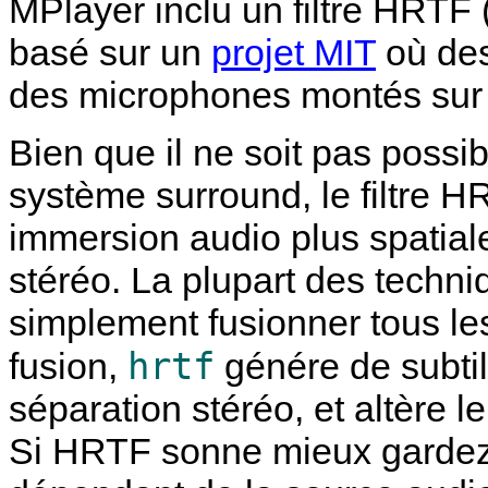
MPlayer
inclu un filtre HRTF
basé sur un
projet MIT
où des
des microphones montés sur 
Bien que il ne soit pas possi
système surround, le filtre 
immersion audio plus spatial
stéréo. La plupart des techn
simplement fusionner tous le
hrtf
fusion,
génére de subti
séparation stéréo, et altère 
Si HRTF sonne mieux gardez à