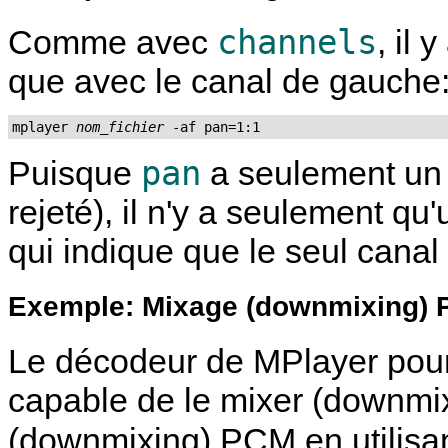
channels
Comme avec
, il 
que avec le canal de gauche
mplayer 
nom_fichier
 -af pan=1:1
pan
Puisque
a seulement un c
rejeté), il n'y a seulement q
qui indique que le seul cana
Exemple: Mixage (downmixing) 
Le décodeur de
MPlayer
pour
capable de le mixer (downmix
(downmixing) PCM en utilisa