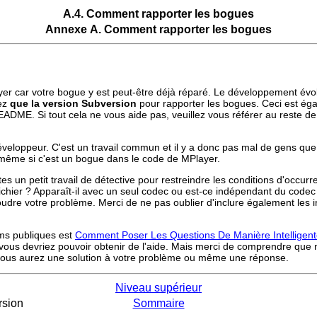
A.4. Comment rapporter les bogues
Annexe A. Comment rapporter les bogues
yer
car votre bogue y est peut-être déjà réparé. Le développement évolu
sez
que la version Subversion
pour rapporter les bogues. Ceci est éga
ADME. Si tout cela ne vous aide pas, veuillez vous référer au reste d
oppeur. C'est un travail commun et il y a donc pas mal de gens que cel
même si c'est un bogue dans le code de
MPlayer
.
ites un petit travail de détective pour restreindre les conditions d'oc
e fichier ? Apparaît-il avec un seul codec ou est-ce indépendant du code
udre votre problème. Merci de ne pas oublier d'inclure également les 
ums publiques est
Comment Poser Les Questions De Manière Intelligen
 vous devriez pouvoir obtenir de l'aide. Mais merci de comprendre que n
vous aurez une solution à votre problème ou même une réponse.
Niveau supérieur
ersion
Sommaire