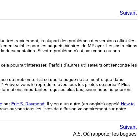
Suivant
e très rapidement, la plupart des problèmes des versions officielles
lement valable pour les paquets binaires de
MPlayer
. Les instructions
e la documentation. Si votre problème n'est pas connu ou non
a pourrait intéresser. Parfois d'autres utilisateurs ont rencontré les
currence du problème. Est ce que le bogue ne se montre que dans
c ? Pouvez-vous le reproduire avec tous les pilotes de sortie ? Plus
informations importantes requises plus bas, sinon nous ne pourront
te
par
Eric S. Raymond
. Il y en a un autre (en anglais) appelé
How to
ous suivons tous les listes de diffusion volontairement sur notre
Suivant
A.5. Où rapporter les bogues