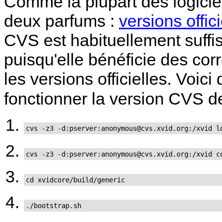
Comme la plupart des logiciel
deux parfums :
versions offici
CVS est habituellement suffis
puisqu'elle bénéficie des cor
les versions officielles. Voici q
fonctionner la version CVS 
cvs -z3 -d:pserver:anonymous@cvs.xvid.org:/xvid l
cvs -z3 -d:pserver:anonymous@cvs.xvid.org:/xvid c
cd xvidcore/build/generic
./bootstrap.sh