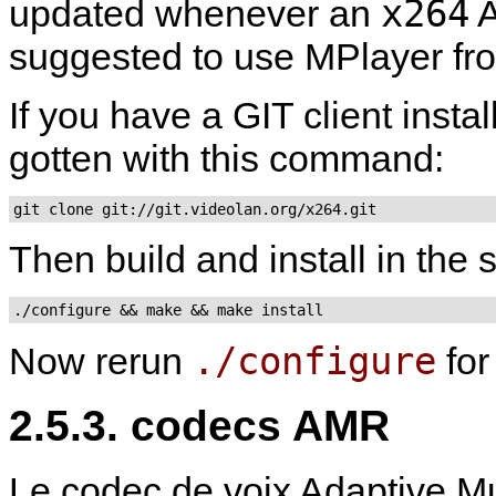
x264
updated whenever an
A
suggested to use
MPlayer
fr
If you have a GIT client insta
gotten with this command:
git clone git://git.videolan.org/x264.git
Then build and install in the
./configure && make && make install
./configure
Now rerun
fo
2.5.3. codecs AMR
Le codec de voix Adaptive Mul