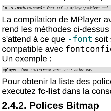
ln -s 
/path/to/sample_font.ttf
 ~/.mplayer/subfont.ttf
La compilation de
MPlayer
av
rend les méthodes ci-dessus 
-font
s'attend à ce que
soit 
fontconfi
compatible avec
Un exemple :
mplayer -font 
'Bitstream Vera Sans'
anime.mkv
Pour obtenir la liste des pol
executez
fc-list
dans la cons
2.4.2. Polices Bitmap