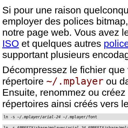
Si pour une raison quelconq
employer des polices bitmap,
notre page web. Vous avez le
ISO
et quelques autres
polic
supportant plusieurs encoda
Décompressez le fichier que 
~/.mplayer
répertoire
ou d
Ensuite, renommez ou créez u
répertoires ainsi créés vers l
ln -s 
~/.mplayer/arial-24
 ~/.mplayer/font
ln -s 
$PREFIX/share/mplayer/arial-24
 $PREFIX/share/mpl