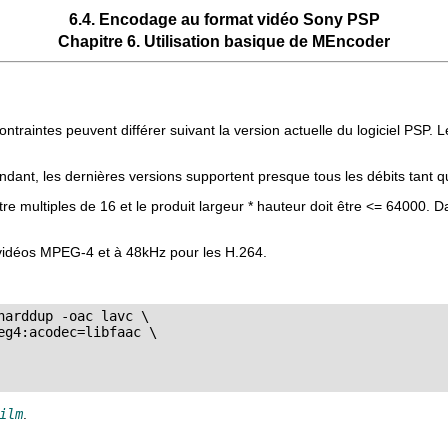
6.4. Encodage au format vidéo Sony PSP
Chapitre 6. Utilisation basique de
MEncoder
raintes peuvent différer suivant la version actuelle du logiciel PSP. 
ndant, les dernières versions supportent presque tous les débits tant q
être multiples de 16 et le produit largeur * hauteur doit être <= 64000. 
es vidéos MPEG-4 et à 48kHz pour les H.264.
arddup -oac lavc \

g4:acodec=libfaac \

ilm
.