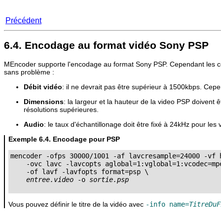
Précédent
6.4. Encodage au format vidéo Sony PSP
MEncoder
supporte l'encodage au format Sony PSP. Cependant les cont
sans problème :
Débit vidéo
: il ne devrait pas être supérieur à 1500kbps. Cepe
Dimensions
: la largeur et la hauteur de la video PSP doivent 
résolutions supérieures.
Audio
: le taux d'échantillonage doit être fixé à 24kHz pour l
Exemple 6.4. Encodage pour PSP
mencoder -ofps 30000/1001 -af lavcresample=24000 -vf h
    -ovc lavc -lavcopts aglobal=1:vglobal=1:vcodec=mpe
    -of lavf -lavfopts format=psp \

entree.video
 -o 
sortie.psp
Vous pouvez définir le titre de la vidéo avec
-info name=
TitreDuF