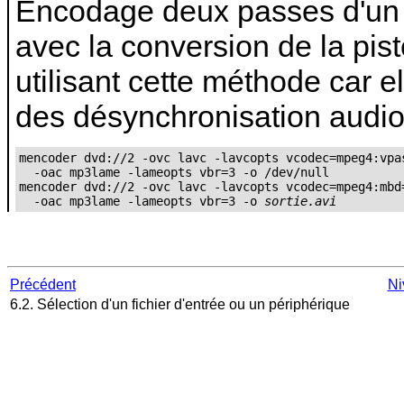
Encodage deux passes d'un
avec la conversion de la pi
utilisant cette méthode car e
des désynchronisation audio
mencoder dvd://2 -ovc lavc -lavcopts vcodec=mpeg4:vpas
  -oac mp3lame -lameopts vbr=3 -o /dev/null

mencoder dvd://2 -ovc lavc -lavcopts vcodec=mpeg4:mbd=
  -oac mp3lame -lameopts vbr=3 -o 
sortie.avi
Précédent
Ni
6.2. Sélection d'un fichier d'entrée ou un périphérique