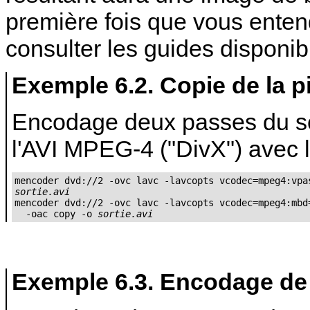
première fois que vous enten
consulter les guides disponibl
Exemple 6.2. Copie de la p
Encodage deux passes du se
l'AVI MPEG-4 ("DivX") avec l
sortie.avi

mencoder dvd://2 -ovc lavc -lavcopts vcodec=mpeg4:mbd
  -oac copy -o 
sortie.avi
Exemple 6.3. Encodage de 