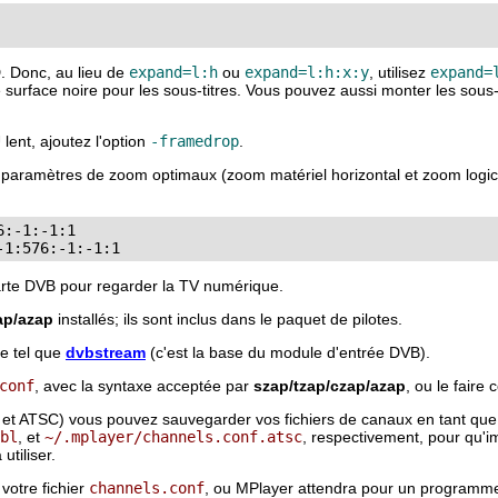
D. Donc, au lieu de
expand=l:h
ou
expand=l:h:x:y
, utilisez
expand=
rface noire pour les sous-titres. Vous pouvez aussi monter les sous-titre
lent, ajoutez l'option
-framedrop
.
aramètres de zoom optimaux (zoom matériel horizontal et zoom logiciel ve
:-1:-1:1

carte DVB pour regarder la TV numérique.
ap/azap
installés; ils sont inclus dans le paquet de pilotes.
e tel que
dvbstream
(c'est la base du module d'entrée DVB).
conf
, avec la syntaxe acceptée par
szap/tzap/czap/azap
, ou le faire
ble et ATSC) vous pouvez sauvegarder vos fichiers de canaux en tant qu
bl
, et
~/.mplayer/channels.conf.atsc
, respectivement, pour qu'i
utiliser.
votre fichier
channels.conf
, ou
MPlayer
attendra pour un programme