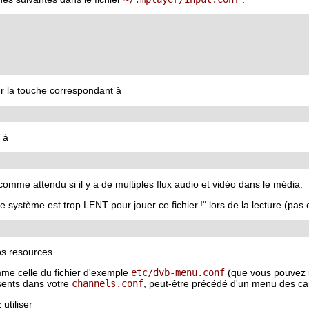
ur la touche correspondant à
 à
omme attendu si il y a de multiples flux audio et vidéo dans le média.
stème est trop LENT pour jouer ce fichier !" lors de la lecture (pas en
s resources.
me celle du fichier d'exemple
etc/dvb-menu.conf
(que vous pouvez u
sents dans votre
channels.conf
, peut-être précédé d'un menu des cart
utiliser