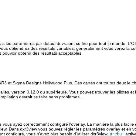
is les paramètres par défaut devraient suffire pour tout le monde. L'OSD
vous obtiendrez des résultats variables, généralement vous vérez la co
 pouvoir obtenir des résultats acceptables.
e DXR3 et Sigma Designs Hollywood Plus. Ces cartes ont toutes deux 
és, version 0.12.0 ou supérieure. Vous pouvez trouver les pilotes et les 
mpilation devrait se faire sans problèmes.
e vous ayez correctement configuré l'overlay. La manière la plus facile 
view. Dans dxr3view vous pouvez régler les paramètres overlay et en voi
nt configuré, vous n'avez plus besoin d'utiliser dxr3view.
prebuf
active