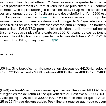
and vous utilisez le prebuffering
MPlayer
essaiera de garder le buffer 
 C'est particulièrement courant si vous lisez de purs flux MPEG (com
idement. Avec le prebuffering la lecture est
beaucoup
moins sensible a
une longue durée. En l'utilisant sans doublebuffering, l'em8300 est 
ntuelles pertes de synchro.
sync
activera le nouveau moteur de synchro.
t moment, si elle commence à dévier de l'horloge de
MPlayer
elle sera r
 besoin d'utiliser des outils externes comme em8300setup. Les normes
auto utilisant PAL/NTSC) parce qu'elles décident quelle norme utiliser 
iliser si vous avez plus d'une carte em8300. Chacune de ces options p
s en utilisant l'option prebuf pendant la lecture de fichiers MPEG1/2. 
res avec les DVDs, essayez avec
:sync
.
ne carte).
100 Hz. Si le taux d'échantillonage est en dessous de 44100Hz, sélecti
0 / 2 = 22050, si c'est 24000Hz utilisez 48000Hhz car 48000 / 2 = 24000
ivX) ou RealVideo), vous devrez spécifier un filtre vidéo MPEG-1 tel
 de régler les fps de l'em8300 ce qui veut dire qu'il est fixé à 30000/10
ing. Alors pourquoi 25 et pas 30000/1001? Hé bien, le truc est que si vo
25 et 27 l'image devient stable. Pour l'instant tous ce que nous pouvons