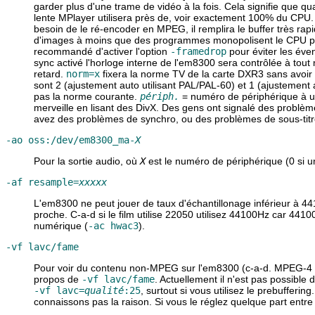
garder plus d'une trame de vidéo à la fois. Cela signifie que qu
lente
MPlayer
utilisera près de, voir exactement 100% du CPU.
besoin de le ré-encoder en MPEG, il remplira le buffer très rap
d'images à moins que des programmes monopolisent le CPU pour 
recommandé d'activer l'option
-framedrop
pour éviter les éve
sync activé l'horloge interne de l'em8300 sera contrôlée à tou
retard.
norm=x
fixera la norme TV de la carte DXR3 sans avoir
sont 2 (ajustement auto utilisant PAL/PAL-60) et 1 (ajustement 
pas la norme courante.
périph.
= numéro de périphérique à ut
merveille en lisant des DivX. Des gens ont signalé des problème
avez des problèmes de synchro, ou des problèmes de sous-tit
-ao oss:/dev/em8300_ma-
X
Pour la sortie audio, où
X
est le numéro de périphérique (0 si u
-af resample=
xxxxx
L'em8300 ne peut jouer de taux d'échantillonage inférieur à 44
proche. C-a-d si le film utilise 22050 utilisez 44100Hz car 4410
numérique (
-ac hwac3
).
-vf lavc/fame
Pour voir du contenu non-MPEG sur l'em8300 (c-a-d. MPEG-4 (D
propos de
-vf lavc/fame
. Actuellement il n'est pas possible
-vf lavc=
qualité
:25
, surtout si vous utilisez le prebuffer
connaissons pas la raison. Si vous le réglez quelque part entre 