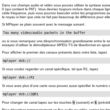
Dans vos champs audio et vidéo vous pouvez utiliser la syntaxe suiva
0 (qui contient le PAT). Vous devriez toujours inclure dans chaque li
cette fréquence, puis vous pourrez basculer entre les programmes av
le noyau si bien que cela ne fait pas beaucoup de différence pour elles.
Si
MPlayer
se plain souvent avec le message suivant :
Too many video/audio packets in the buffer
ou si vous remarquez une désynchronisation grandissante entre le so
essayez d'utiliser le démultiplexeur MPEG-TS de libavformat en ajou
Pour afficher le premier des canaux présents dans votre liste, tapez
mplayer dvb://
Si vous voulez regarder un canal spécifique, tel que R1, tapez
mplayer dvb://
R1
Si vous avez plus d'une carte vous pouvez aussi spécifier le numéro de 
mplayer dvb://2@R1
Pour changer de canal tapez sur les touches
h
(suivant) et
k
(précéde
Pour désactiver temporairement un flus audio ou vidéo, copiez les lig