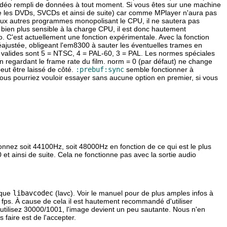
vidéo rempli de données à tout moment. Si vous êtes sur une machine
me les DVDs, SVCDs et ainsi de suite) car comme
MPlayer
n'aura pas
ux autres programmes monopolisant le CPU, il ne sautera pas
bien plus sensible à la charge CPU, il est donc hautement
 C'est actuellement une fonction expérimentale. Avec la fonction
éajustée, obligeant l'em8300 à sauter les éventuelles trames en
 valides sont 5 = NTSC, 4 = PAL-60, 3 = PAL. Les normes spéciales
en regardant le frame rate du film. norm = 0 (par défaut) ne change
eut être laissé de côté.
:prebuf:sync
semble fonctionner à
Vous pourriez vouloir essayer sans aucune option en premier, si vous
onnez soit 44100Hz, soit 48000Hz en fonction de ce qui est le plus
 et ainsi de suite. Cela ne fonctionne pas avec la sortie audio
 que
libavcodec
(lavc). Voir le manuel pour de plus amples infos à
01 fps. À cause de cela il est hautement recommandé d'utiliser
us utilisez 30000/1001, l'image devient un peu sautante. Nous n'en
 faire est de l'accepter.