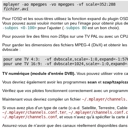
fichier.avi
Pour l'OSD et les sous-titres utilisez la fonction expand du plugin OS
Vous pouvez aussi vouloir monter un peu l'image pour obtenir plus de su
-subpos <0-100>
pour l'ajuster (
-subpos 80
est un bon choix).
Pour pouvoir lire des films non-25fps sur une TV PAL ou avec un CPU 
Pour garder les dimensions des fichiers MPEG-4 (DivX) et obtenir les p
dvbscale :
pour une TV 4:3:  -vf dvbscale,scale=-1:0,expand=-1:576
TV numérique (module d'entrée DVB).
Vous pouvez utiliser votre 
Vous devriez également avoir les programmes
scan
et
szap/tzap/cz
Vérifiez que vos pilotes fonctionnent correctement avec un programm
Maintenant vous devriez compiler un fichier
~/.mplayer/channels.
Si vous avez plus d'un type de carte (c-a-d. Satellite, Terrestre, Ca
~/.mplayer/channels.conf.ter
,
~/.mplayer/channels.conf.c
~/.mplayer/channels.conf
, et vous n'avez qu'à spécifier la carte à 
Assurez-vous de n'avoir
que
des canaux réellement disponibles dans 