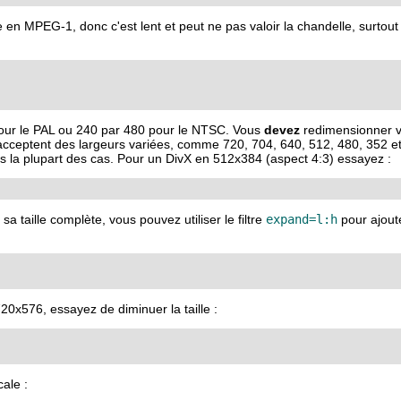
en MPEG-1, donc c'est lent et peut ne pas valoir la chandelle, surtout s
pour le PAL ou 240 par 480 pour le NTSC. Vous
devez
redimensionner ve
acceptent des largeurs variées, comme 720, 704, 640, 512, 480, 352 et
 la plupart des cas. Pour un DivX en 512x384 (aspect 4:3) essayez :
sa taille complète, vous pouvez utiliser le filtre
expand=l:h
pour ajout
20x576, essayez de diminuer la taille :
cale :