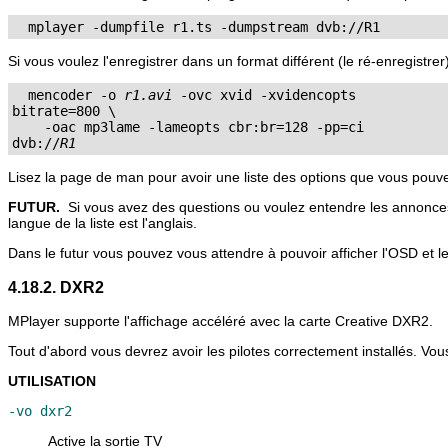
Si vous voulez l'enregistrer dans un format différent (le ré-enregi
  mencoder -o 
r1.avi
 -ovc xvid -xvidencopts

bitrate=800 \

    -oac mp3lame -lameopts cbr:br=128 -pp=ci

dvb://
R1
Lisez la page de man pour avoir une liste des options que vous pou
FUTUR.
Si vous avez des questions ou voulez entendre les annonces de
langue de la liste est l'anglais.
Dans le futur vous pouvez vous attendre à pouvoir afficher l'OSD et le
4.18.2. DXR2
MPlayer
supporte l'affichage accéléré avec la carte Creative DXR2.
Tout d'abord vous devrez avoir les pilotes correctement installés. Vous 
UTILISATION
-vo dxr2
Active la sortie TV