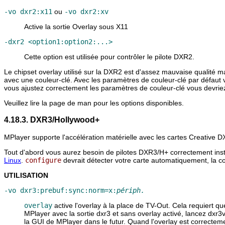
-vo dxr2:x11
ou
-vo dxr2:xv
Active la sortie Overlay sous X11
-dxr2 <option1:option2:...>
Cette option est utilisée pour contrôler le pilote DXR2.
Le chipset overlay utilisé sur la DXR2 est d'assez mauvaise qualité ma
avec une couleur-clé. Avec les paramètres de couleur-clé par défaut 
vous ajustez correctement les paramètres de couleur-clé vous devriez
Veuillez lire la page de man pour les options disponibles.
4.18.3. DXR3/Hollywood+
MPlayer
supporte l'accélération matérielle avec les cartes Creativ
Tout d'abord vous aurez besoin de pilotes DXR3/H+ correctement install
Linux
.
configure
devrait détecter votre carte automatiquement, la co
UTILISATION
-vo dxr3:prebuf:sync:norm=x:
périph.
overlay
active l'overlay à la place de TV-Out. Cela requiert qu
MPlayer
avec la sortie dxr3 et sans overlay activé, lancez dxr3
la GUI de
MPlayer
dans le futur. Quand l'overlay est correcteme