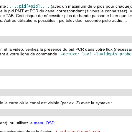
nte :
...:pid[+pid]:...
(avec un maximum de 6 pids pour chaque);
gne le pid PMT et PCR du canal correspondant (si vous le connaissez). 
ec TAB. Ceci risque de nécessiter plus de bande passante bien que les 
 Autres utilisations possibles : pid televideo, seconde piste audio,...
n et la vidéo, vérifiez la présence du pid PCR dans votre flux (nécess
tant à votre ligne de commande :
-demuxer lavf -lavfdopts probe
la carte où le canal est visible (par ex. 2) avec la syntaxe :
nt), ou utilisez le
menu OSD
.
nes suivantes dans le fichier
~/.mplayer/input.conf
: