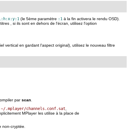
l:h:x:y:1
(le 5ème paramètre
:1
à la fin activera le rendu OSD).
s , si ils sont en dehors de l'écran, utilisez l'option
rtical en gardant l'aspect original), utilisez le nouveau filtre
 compiler par
scan
.
e
~/.mplayer/channels.conf.sat
,
mplicitement
MPlayer
les utilise à la place de
 non-cryptée.