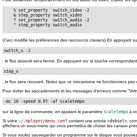
    % set_property  switch_video -2

    & step_property switch_video

    ? set_property  switch_audio -2

    ^ step_property switch_audio

(Ceci modifie les préférences des raccourcis claviers) En appuyant s
switch_x -2
, le flux associé sera fermé. En appuyant sur la touche correspondant
step_x
, le flux sera réouvert. Notez que ce mécanisme ne fonctionnera pas c
Pour éviter les saccadements et les messages d'erreurs comme "Votre sy
-mc 10 -speed 0.97 -af scaletempo
sur la ligne de commande, en ajustant le paramètre
scaletempo
à vo
Si votre
~/.mplayer/menu.conf
contient une entrée
<dvbsel>
, com
affichera un sous-menu qui vous permettra de choisir les canaux pré
Si vous voulez sauvegarder un programme sur le disque vous pouvez 