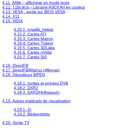
4.11. AAlib – affichage en mode texte
4.12.
libcaca
– Librairie ASCII Art en couleur
4.13. VESA - sortie sur BIOS VESA
4.14. X11
4.15. VIDIX
4.15.1. svgalib_helper
4.15.2. Cartes ATI
4.15.3. Cartes Matrox
4.15.4. Cartes Trident
4.15.5. Cartes 3DLabs
4.15.6. Cartes nVidia
4.15.7. Cartes SiS
4.16. DirectFB
4.17. DirectFB/Matrox (dfbmga)
4.18. Décodeurs MPEG
4.18.1. sorties et entrées DVB
4.18.2. DXR2
4.18.3. DXR3/Hollywood+
4.19. Autres matériels de visualisation
4.19.1. Zr
4.19.2. Blinkenlights
4.20. Sortie TV