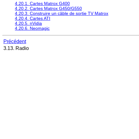
4.20.1. Cartes Matrox G400
4.20.2. Cartes Matrox G450/G550
4.20.3. Construire un câble de sortie TV Matrox
4.20.4. Cartes ATI
4.20.5. nVidia
4.20.6. Neomagic
Précédent
3.13. Radio