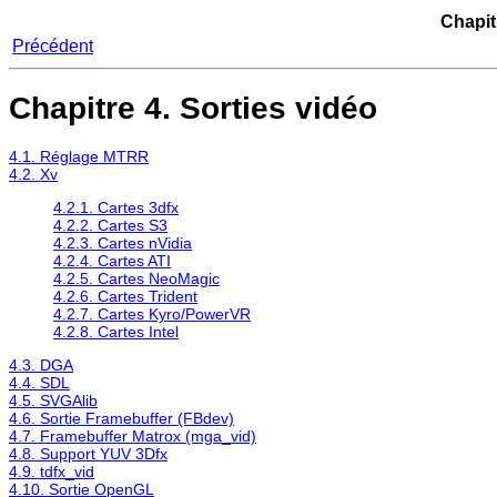
Chapit
Précédent
Chapitre 4. Sorties vidéo
4.1. Réglage MTRR
4.2. Xv
4.2.1. Cartes 3dfx
4.2.2. Cartes S3
4.2.3. Cartes nVidia
4.2.4. Cartes ATI
4.2.5. Cartes NeoMagic
4.2.6. Cartes Trident
4.2.7. Cartes Kyro/PowerVR
4.2.8. Cartes Intel
4.3. DGA
4.4. SDL
4.5. SVGAlib
4.6. Sortie Framebuffer (FBdev)
4.7. Framebuffer Matrox (mga_vid)
4.8. Support YUV 3Dfx
4.9. tdfx_vid
4.10. Sortie OpenGL