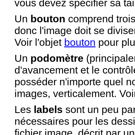
vous devez spécifier sa tail
Un
bouton
comprend trois 
donc l'image doit se diviser
Voir l'objet
bouton
pour plu
Un
podomètre
(principale
d'avancement et le contrô
posséder n'importe quel n
images, verticalement. Vo
Les
labels
sont un peu part
nécessaires pour les dess
fichier image, décrit par u