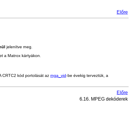
Előre
nül
jelenítve meg.
et a Matrox kártyákon.
. A CRTC2 kód portolását az
mga_vid
-be évekig terveztük, a
Előre
6.16. MPEG dekóderek