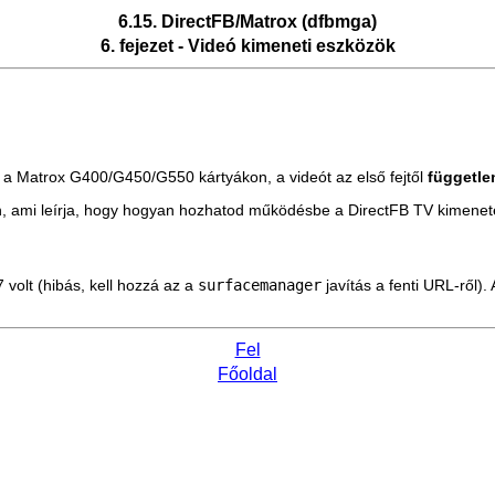
6.15. DirectFB/Matrox (dfbmga)
6. fejezet - Videó kimeneti eszközök
 a Matrox G400/G450/G550 kártyákon, a videót az első fejtől
függetle
n, ami leírja, hogy hogyan hozhatod működésbe a DirectFB TV kimenet
 volt (hibás, kell hozzá az a
surfacemanager
javítás a fenti URL-ről)
Fel
Főoldal