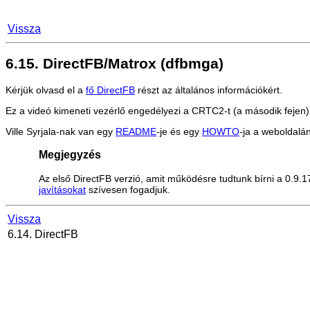
Vissza
6.15. DirectFB/Matrox (dfbmga)
Kérjük olvasd el a
fő DirectFB
részt az általános információkért.
Ez a videó kimeneti vezérlő engedélyezi a CRTC2-t (a második fejen)
Ville Syrjala-nak van egy
README
-je és egy
HOWTO
-ja a weboldalá
Megjegyzés
Az első DirectFB verzió, amit működésre tudtunk bírni a 0.9.17
javításokat
szívesen fogadjuk.
Vissza
6.14. DirectFB