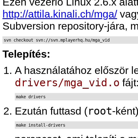
Ezen vezérlő Linux 2.6.x alatti
http://attila.kinali.ch/mga/
vagy
Subversion repository-jára, m
Telepítés:
A használatához először le
drivers/mga_vid.o
fájt
make drivers
root
Ezután futtasd (
-ként
make install-drivers