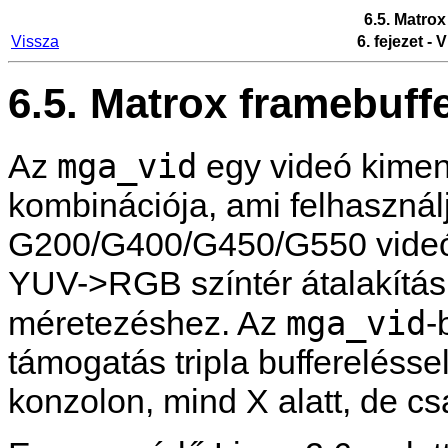
6.5. Matrox
Vissza
6. fejezet -
6.5. Matrox framebuff
mga_vid
Az
egy videó kimen
kombinációja, ami felhasznál
G200/G400/G450/G550 videó 
YUV->RGB színtér átalakításh
mga_vid
méretezéshez. Az
-
támogatás tripla bufferelésse
konzolon, mind X alatt, de cs