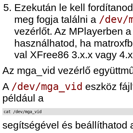
Ezekután le kell fordítanod
/dev/
meg fogja találni a
vezérlőt. Az
MPlayer
ben 
használhatod, ha matroxf
val XFree86 3.x.x vagy 4.x.
Az mga_vid vezérlő együttmű
/dev/mga_vid
A
eszköz fáj
például a
cat /dev/mga_vid
segítségével és beállíthatod 