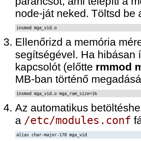
parancsot, ami telepíti a 
node-ját neked. Töltsd be 
insmod mga_vid.o
Ellenőrizd a memória mére
segítségével. Ha hibásan í
kapcsolót (előtte
rmmod m
MB-ban történő megadásá
insmod mga_vid.o mga_ram_size=16
Az automatikus betöltéshez
/etc/modules.conf
a
fá
alias char-major-178 mga_vid