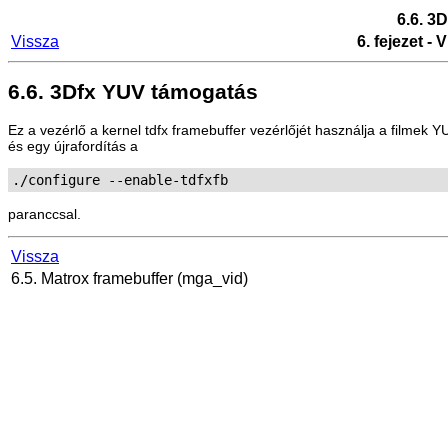
6.6. 3
Vissza
6. fejezet -
6.6. 3Dfx YUV támogatás
Ez a vezérlő a kernel tdfx framebuffer vezérlőjét használja a filmek Y
és egy újrafordítás a
./configure --enable-tdfxfb
paranccsal.
Vissza
6.5. Matrox framebuffer (mga_vid)