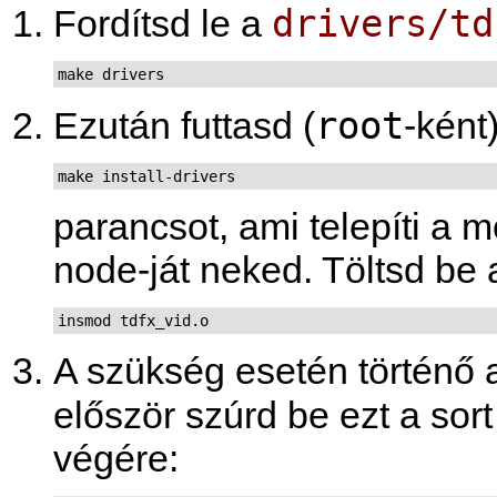
drivers/td
Fordítsd le a
make drivers
root
Ezután futtasd (
-ként
make install-drivers
parancsot, ami telepíti a 
node-ját neked. Töltsd be 
insmod tdfx_vid.o
A szükség esetén történő 
először szúrd be ezt a sor
végére: