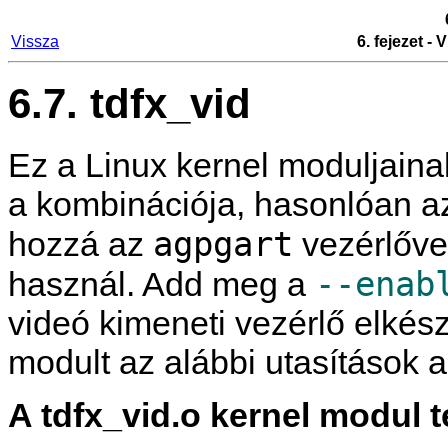
Vissza
6. fejezet -
6.7. tdfx_vid
Ez a Linux kernel moduljaina
a kombinációja, hasonlóan 
agpgart
hozzá az
vezérlőve
--enab
használ. Add meg a
videó kimeneti vezérlő elkés
modult az alábbi utasítások a
A tdfx_vid.o kernel modul t