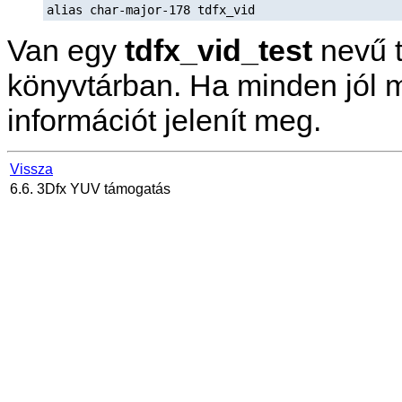
alias char-major-178 tdfx_vid
Van egy
tdfx_vid_test
nevű t
könyvtárban. Ha minden jól 
információt jelenít meg.
Vissza
6.6. 3Dfx YUV támogatás