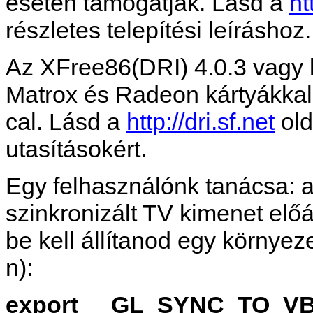
esetén támogatják. Lásd a
ht
részletes telepítési leíráshoz.
Az XFree86(DRI) 4.0.3 vagy
Matrox és Radeon kártyákkal
cal. Lásd a
http://dri.sf.net
old
utasításokért.
Egy felhasználónk tanácsa: 
szinkronizált TV kimenet előá
be kell állítanod egy környeze
n):
export __GL_SYNC_TO_V