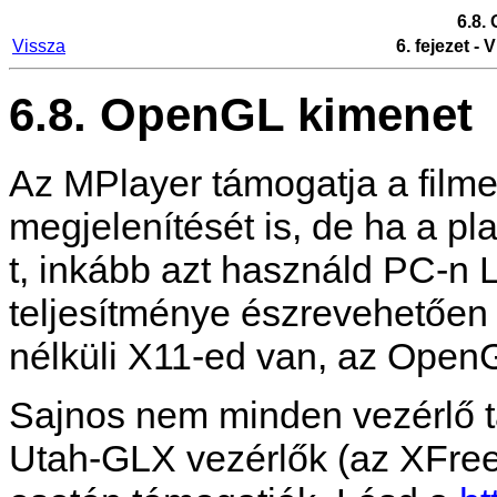
6.8.
Vissza
6. fejezet -
6.8. OpenGL kimenet
Az
MPlayer
támogatja a film
megjelenítését is, de ha a p
t, inkább azt használd PC-n 
teljesítménye észrevehetőe
nélküli X11-ed van, az OpenGL
Sajnos nem minden vezérlő tá
Utah-GLX vezérlők (az XFree