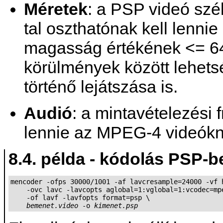
Méretek
: a PSP videó sz
tal oszthatónak kell lenni
magasság értékének <= 64
körülmények között lehet
történő lejátszása is.
Audió
: a mintavételezési
lennie az MPEG-4 videókn
8.4. példa - kódolás PSP-b
mencoder -ofps 30000/1001 -af lavcresample=24000 -vf h
    -ovc lavc -lavcopts aglobal=1:vglobal=1:vcodec=mpe
    -of lavf -lavfopts format=psp \

bemenet.video
 -o 
kimenet.psp