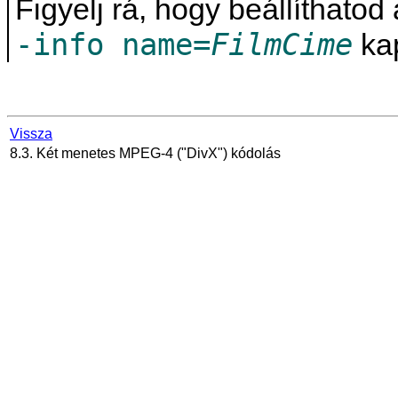
Figyelj rá, hogy beállíthatod
-info name=
FilmCime
kap
Vissza
8.3. Két menetes MPEG-4 ("DivX") kódolás