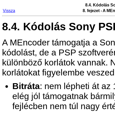
8.4. Kódolás 
Vissza
8. fejezet - A
MEn
8.4. Kódolás Sony PS
A
MEncoder
támogatja a Son
kódolást, de a PSP szoftveré
különböző korlátok vannak. N
korlátokat figyelembe veszed
Bitráta
: nem lépheti át az
elég jól támogatnak bármily
fejlécben nem túl nagy ér