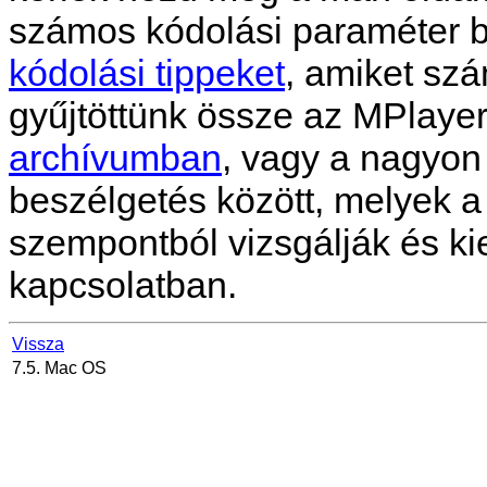
számos kódolási paraméter bő
kódolási tippeket
, amiket szá
gyűjtöttünk össze az MPlayer
archívumban
, vagy a nagyon
beszélgetés között, melyek 
szempontból vizsgálják és ki
kapcsolatban.
Vissza
7.5. Mac OS