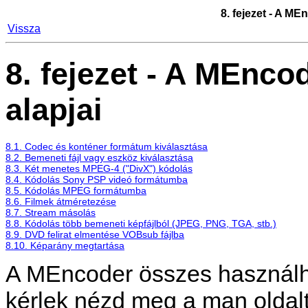
8. fejezet - A
MEn
Vissza
8. fejezet - A
MEncod
alapjai
8.1. Codec és konténer formátum kiválasztása
8.2. Bemeneti fájl vagy eszköz kiválasztása
8.3. Két menetes MPEG-4 ("DivX") kódolás
8.4. Kódolás Sony PSP videó formátumba
8.5. Kódolás MPEG formátumba
8.6. Filmek átméretezése
8.7. Stream másolás
8.8. Kódolás több bemeneti képfájlból (JPEG, PNG, TGA, stb.)
8.9. DVD felirat elmentése VOBsub fájlba
8.10. Képarány megtartása
A
MEncoder
összes használh
kérlek nézd meg a man oldalt