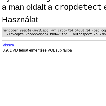
cropdetect
a man oldalt a
Használat
mencoder 
sample-svcd.mpg
 -vf crop=714:548:0:14 -oac cop
  -lavcopts vcodec=mpeg4:mbd=2:trell:autoaspect -o 
kim
Vissza
8.9. DVD felirat elmentése VOBsub fájlba