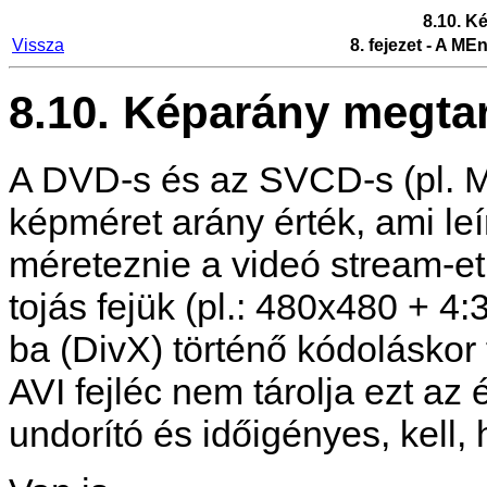
8.10. K
Vissza
8. fejezet - A
MEn
8.10. Képarány megta
A DVD-s és az SVCD-s (pl. M
képméret arány érték, ami leí
méreteznie a videó stream-e
tojás fejük (pl.: 480x480 + 4
ba (DivX) történő kódoláskor
AVI fejléc nem tárolja ezt az 
undorító és időigényes, kell