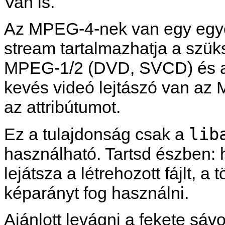
Van is.
Az MPEG-4-nek van egy egyed
stream tartalmazhatja a szük
MPEG-1/2 (DVD, SVCD) és a 
kevés videó lejtászó van az
az attribútumot.
lib
Ez a tulajdonság csak a
használható. Tartsd észben:
lejátsza a létrehozott fájlt, a
képarányt fog használni.
Ajánlott levágni a fekete sávo