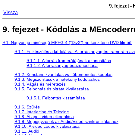
9. fejezet 
Vissza
9. fejezet - Kódolás a
MEncoder
r
9.1. Nagyon jó minőségű MPEG-4 ("DivX") rip készítése DVD filmből
9.1.1. Felkészülés a kódolásra: A forrás anyag és frameráta az
9.1.1.1. A forrás framerátájának azonosítása
9.1.1.2. A forrásanyag beazonosítása
9.1.2. Konstans kvantálás vs. többmenetes kódolás
9.1.3. Megszorítások a hatékony kódoláshoz
9.1.4. Vágás és méretezés
9.1.5. Felbontás és bitráta kiválasztása
9.1.5.1. Felbontás kiszámítása
9.1.6. Szűrés
9.1.7. Interlacing és Telecine
9.1.8. Átlapolt videó elkódolása
9.1.9. Megjegyzések az Audió/Videó szinkronizáláshoz
9.1.10. A videó codec kiválasztása
9.1.11. Audió