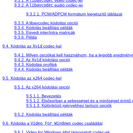
9.3.1. A
libavcodec
videó codec-jei
9.3.2. A
libavcodec
audió codec-jei
9.3.2.1. PCM/ADPCM formátum kiegészítő táblázat
9.3.3. A libavcodec kódolási opciói
9.3.4. Kódolás beállítási példák
9.3.5. Egyedi inter/intra matricák
9.3.6. Példa
9.4. Kódolás az
Xvid
codec-kal
9.4.1. Milyen opciókat kell használnom, ha a legjobb eredmén
9.4.2. Az
Xvid
kódolási opciói
9.4.3. Kódolási profilok
9.4.4. Kódolás beállítási példák
9.5. Kódolás az
x264
codec-kel
9.5.1. Az x264 kódolási opciói
9.5.1.1. Bevezetés
9.5.1.2. Elsősorban a sebességet és a minőséget érintő 
9.5.1.3. Különböző igényekhez tartozó opciók
9.5.2. Kódolás beállítási példák
9.6. Kódolás a
Video For Windows
codec családdal
9.6.1. Video for Windows által támogatott codec-ek