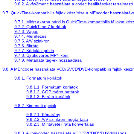
9.6.2. A vfw2menc használata a codec beállításokat tartalmazó 
9.7.
QuickTime
-kompatibilis fájlok készítése a
MEncoder
használatáva
9.7.1. Miért akarna bárki is
QuickTime
-kompatibilis fájlokat kés
9.7.2.
QuickTime
7 korlátok
9.7.3. Vágás
9.7.4. Méretezés
9.7.5. A/V szinkron
9.7.6. Bitráta
9.7.7. Kódolási példa
9.7.8. Újrakeverés MP4-ként
9.7.9. Metadata tag-ek hozzáadása
9.8. A
MEncoder
használata VCD/SVCD/DVD-kompatibilis fájlok készí
9.8.1. Formátum korlátok
9.8.1.1. Formátum korlátok
9.8.1.2. GOP méret határok
9.8.1.3. Bitráta korlátok
9.8.2. Kimeneti opciók
9.8.2.1. Képarány
9.8.2.2. A/V szinkron megtartása
9.8.2.3. Mintavételi ráta konvertálás
9.8.3. A libavcodec használata VCD/SVCD/DVD kódoláshoz