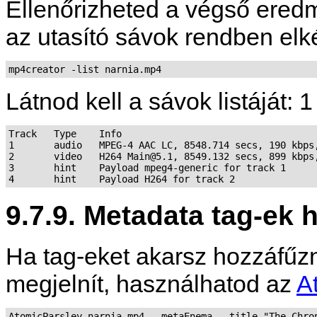
Ellenőrizheted a végső ered
az utasító sávok rendben elk
mp4creator -list narnia.mp4
Látnod kell a sávok listáját: 1
Track   Type    Info

1       audio   MPEG-4 AAC LC, 8548.714 secs, 190 kbps,
2       video   H264 Main@5.1, 8549.132 secs, 899 kbps,
3       hint    Payload mpeg4-generic for track 1

9.7.9. Metadata tag-ek
Ha tag-eket akarsz hozzáfűzn
megjelnít, használhatod az
A
AtomicParsley narnia.mp4 --metaEnema --title "The Chro