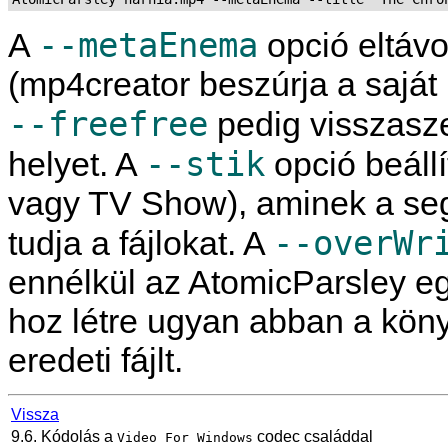
--metaEnema
A
opció eltávo
(
mp4creator
beszúrja a saját 
--freefree
pedig visszaszer
--stik
helyet. A
opció beállí
vagy TV Show), aminek a seg
--overWr
tudja a fájlokat. A
ennélkül az
AtomicParsley
eg
hoz létre ugyan abban a köny
eredeti fájlt.
Vissza
9.6. Kódolás a
codec családdal
Video For Windows