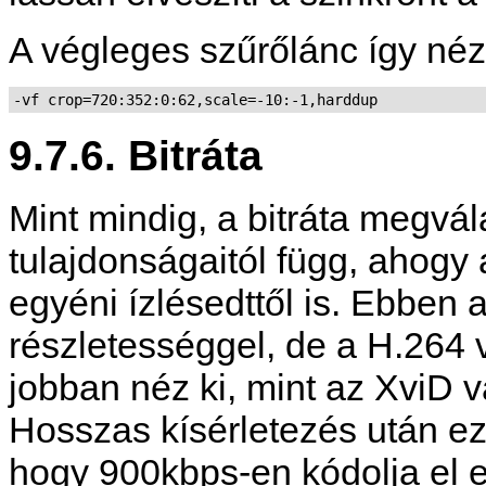
A végleges szűrőlánc így néz 
-vf crop=720:352:0:62,scale=-10:-1,harddup
9.7.6. Bitráta
Mint mindig, a bitráta megvál
tulajdonságaitól függ, ahogy
egyéni ízlésedttől is. Ebben 
részletességgel, de a H.264 v
jobban néz ki, mint az XviD
Hosszas kísérletezés után eze
hogy 900kbps-en kódolja el ez