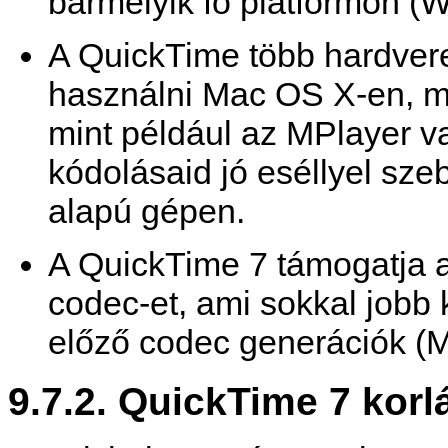
bármelyik fő platformon 
A
QuickTime
több hardvere
használni Mac OS X-en, min
mint például az
MPlayer
v
kódolásaid jó eséllyel sz
alapú gépen.
A
QuickTime
7 támogatja 
codec-et, ami sokkal jobb 
előző codec generációk 
9.7.2.
QuickTime
7 korl