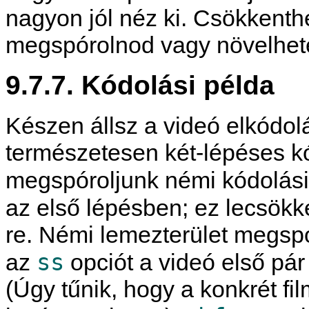
nagyon jól néz ki. Csökkenthet
megspórolnod vagy növelheted
9.7.7. Kódolási példa
Készen állsz a videó elkódol
természetesen két-lépéses kó
megspóroljunk némi kódolási
az első lépésben; ez lecsökk
re. Némi lemezterület megsp
ss
az
opciót a videó első p
(Úgy tűnik, hogy a konkrét fi