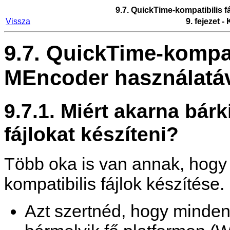
9.7.
QuickTime
-kompatibilis f
Vissza
9. fejezet 
9.7.
QuickTime
-kompat
MEncoder
használatá
9.7.1. Miért akarna bárk
fájlokat készíteni?
Több oka is van annak, hogy
kompatibilis fájlok készítése.
Azt szertnéd, hogy minden 