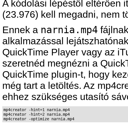
A kódolási lépéstől eltérően i
(23.976) kell megadni, nem t
narnia.mp4
Ennek a
fájlna
alkalmazással lejátszhatónak 
QuickTime Player
vagy az
iT
szeretnéd megnézni a
Quick
QuickTime
plugin-t, hogy kez
még tart a letöltés. Az
mp4cre
ehhez szükséges utasító sáv
mp4creator -hint=1 narnia.mp4

mp4creator -hint=2 narnia.mp4

mp4creator -optimize narnia.mp4