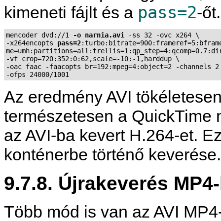
pass=2
kimeneti fájlt és a
-őt.
mencoder dvd://1 
-o narnia.avi
 -ss 32 -ovc x264 \

-x264encopts 
pass=2
:turbo:bitrate=900:frameref=5:bframe
me=umh:partitions=all:trellis=1:qp_step=4:qcomp=0.7:dir
-vf crop=720:352:0:62,scale=-10:-1,harddup \

-oac faac -faacopts br=192:mpeg=4:object=2 -channels 2 
-ofps 24000/1001
Az eredmény AVI tökéletesen
természetesen a
QuickTime
n
az AVI-ba kevert H.264-et. E
konténerbe történő keverése.
9.7.8. Újrakeverés MP4
Több mód is van az AVI MP4-