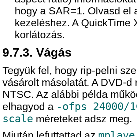
hogy a SAR=1. Olvasd el
kezeléshez. A
QuickTime
X
korlátozás.
9.7.3. Vágás
Tegyük fel, hogy rip-pelni sze
vásárolt másolatát. A DVD-d r
NTSC. Az alábbi példa működi
-ofps 24000/1
elhagyod a
scale
méreteket adsz meg.
mplaye
Miután lefuttattad az