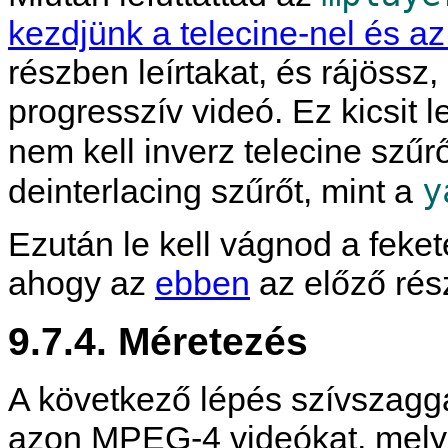
kezdjünk a telecine-nel és 
részben leírtakat, és rájöss
progresszív videó. Ez kicsit l
nem kell inverz telecine szűr
y
deinterlacing szűrőt, mint a
Ezután le kell vágnod a feket
ahogy az
ebben
az előző rész
9.7.4. Méretezés
A következő lépés szívszagg
azon MPEG-4 videókat, melye