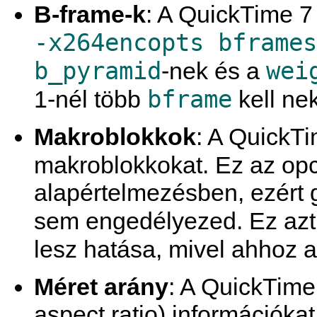
B-frame-k
: A
QuickTime
7 
-x264encopts bframes
b_pyramid
wei
-nek és a
bframe
1-nél több
kell nek
Makroblokkok
: A
QuickT
makroblokkokat. Ez az opc
alapértelmezésben, ezért 
sem engedélyezed. Ez azt i
lesz hatása, mivel ahhoz 
Méret arány
: A
QuickTime
aspect ratio) információkat