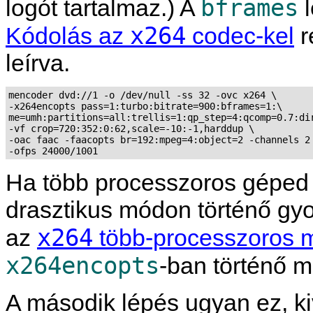
bframes
logót tartalmaz.) A
l
x264
Kódolás az
codec-kel
r
leírva.
mencoder dvd://1 -o /dev/null -ss 32 -ovc x264 \

-x264encopts pass=1:turbo:bitrate=900:bframes=1:\

me=umh:partitions=all:trellis=1:qp_step=4:qcomp=0.7:dir
-vf crop=720:352:0:62,scale=-10:-1,harddup \

-oac faac -faacopts br=192:mpeg=4:object=2 -channels 2 
-ofps 24000/1001
Ha több processzoros géped 
drasztikus módon történő gyo
x264
az
több-processzoros 
x264encopts
-ban történő 
A második lépés ugyan ez, ki