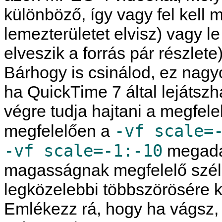
különböző, így vagy fel kell
lemezterületet elvisz) vagy l
elveszik a forrás pár részlete
Bárhogy is csinálod, ez nagy
ha
QuickTime
7 által lejátsz
végre tudja hajtani a megfelel
-vf scale=
megfelelően a
-vf scale=-1:-10
megadás
magasságnak megfelelő szél
legközelebbi többszörösére k
Emlékezz rá, hogy ha vágsz, 