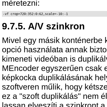
méretezni:
-vf crop=720:352:0:62,scale=-10:-1
9.7.5. A/V szinkron
Mivel egy másik konténerbe k
opció használata annak bizto
kimeneti videóban is duplikál
MEncoder
egyszerűen csak eg
képkocka duplikálásának hely
szoftveren műlik, hogy kétsze
ez a "szoft duplikálás" nem él
lassan elveszíti a szinkront a