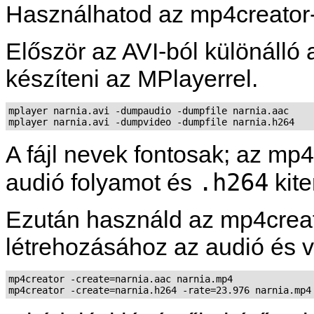
Használhatod az
mp4creator
Először az AVI-ból különálló 
készíteni az
MPlayer
rel.
mplayer narnia.avi -dumpaudio -dumpfile narnia.aac

mplayer narnia.avi -dumpvideo -dumpfile narnia.h264
A fájl nevek fontosak; az
mp4
.h264
audió folyamot és
kite
Ezután használd az
mp4crea
létrehozásához az audió és v
mp4creator -create=narnia.aac narnia.mp4

mp4creator -create=narnia.h264 -rate=23.976 narnia.mp4