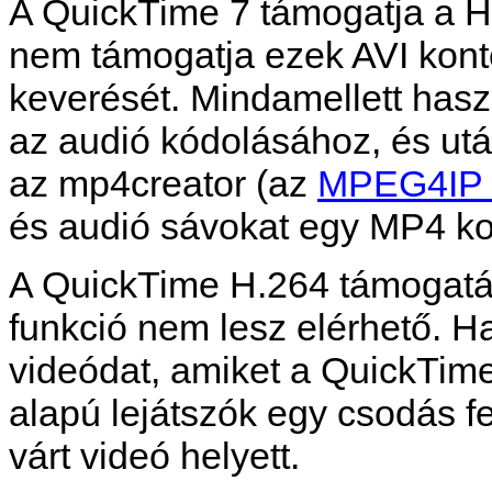
A
QuickTime
7 támogatja a H
nem támogatja ezek AVI kont
keverését. Mindamellett has
az audió kódolásához, és utá
az
mp4creator
(az
MPEG4IP 
és audió sávokat egy MP4 ko
A
QuickTime
H.264 támogatása
funkció nem lesz elérhető. Ha
videódat, amiket a
QuickTim
alapú lejátszók egy csodás f
várt videó helyett.