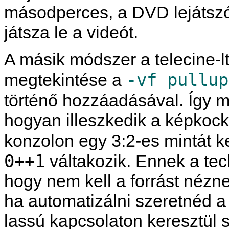
másodperces, a DVD lejátszó
játsza le a videót.
A másik módszer a telecine-lt
-vf pullup
megtekintése a
történő hozzáadásával. Így 
hogyan illeszkedik a képkocká
konzolon egy 3:2-es mintát k
0++1
váltakozik. Ennek a te
hogy nem kell a forrást nézn
ha automatizálni szeretnéd a 
lassú kapcsolaton keresztül 