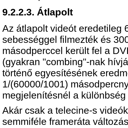
9.2.2.3. Átlapolt
Az átlapolt videót eredetil
sebességgel filmezték és 30
másodperccel került fel a DVD
(gyakran "combing"-nak hívj
történő egyesítésének ered
1/(60000/1001) másodpercnyi
megjelenítésnél a különbség
Akár csak a telecine-s videó
semmiféle frameráta változásr