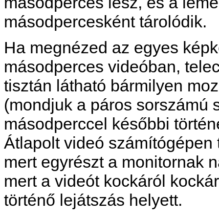
másodperces lesz, és a lem
másodpercesként tárolódik.
Ha megnézed az egyes képk
másodperces videóban, teleci
tisztán látható bármilyen mo
(mondjuk a páros sorszámú s
másodperccel későbbi történé
Átlapolt videó számítógépen t
mert egyrészt a monitornak 
mert a videót kockáról kock
történő lejátszás helyett.