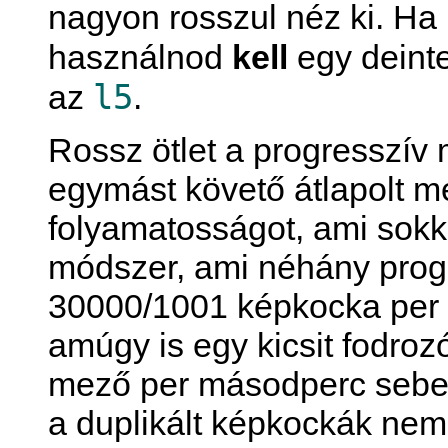
nagyon rosszul néz ki. Ha 
használnod
kell
egy deinte
l5
az
.
Rossz ötlet a progresszív 
egymást követő átlapolt m
folyamatosságot, ami sok
módszer, ami néhány progr
30000/1001 képkocka per 
amúgy is egy kicsit fodro
mező per másodperc sebess
a duplikált képkockák nem