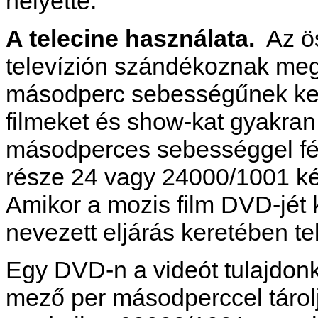
helyette.
A telecine használata.
Az ö
televízión szándékoznak meg
másodperc sebességűnek kell 
filmeket és show-kat gyakra
másodperces sebességgel fé
része 24 vagy 24000/1001 k
Amikor a mozis film DVD-jét k
nevezett eljárás keretében te
Egy DVD-n a videót tulajdo
mező per másodperccel tárol