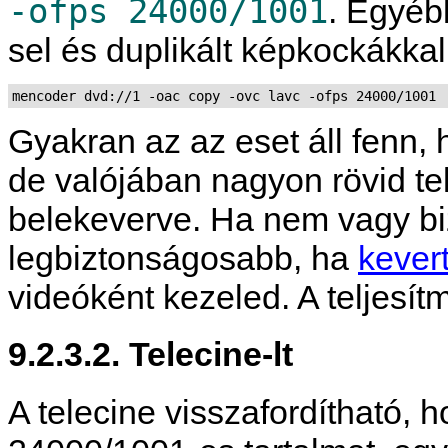
-ofps 24000/1001
. Egyéb
sel és duplikált képkockákkal
mencoder dvd://1 -oac copy -ovc lavc -ofps 24000/1001
Gyakran az az eset áll fenn, 
de valójában nagyon rövid te
belekeverve. Ha nem vagy bi
legbiztonságosabb, ha
kevert
videóként kezeled. A teljesí
9.2.3.2. Telecine-lt
A telecine visszafordítható,