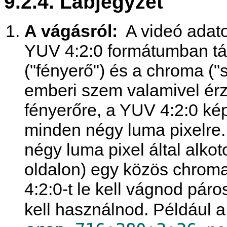
9.2.4. Lábjegyzet
A vágásról:
A videó adat
YUV 4:2:0 formátumban tá
("fényerő") és a chroma ("s
emberi szem valamivel érz
fényerőre, a YUV 4:2:0 ké
minden négy luma pixelre
négy luma pixel által alko
oldalon) egy közös chroma
4:2:0-t le kell vágnod páro
kell használnod. Például 