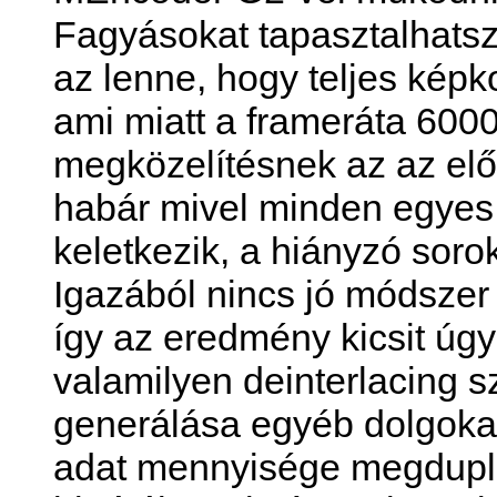
Fagyásokat tapasztalhats
az lenne, hogy teljes kép
ami miatt a frameráta 600
megközelítésnek az az elő
habár mivel minden egyes
keletkezik, a hiányzó sorok
Igazából nincs jó módszer
így az eredmény kicsit úgy
valamilyen deinterlacing s
generálása egyéb dolgokat
adat mennyisége megduplá