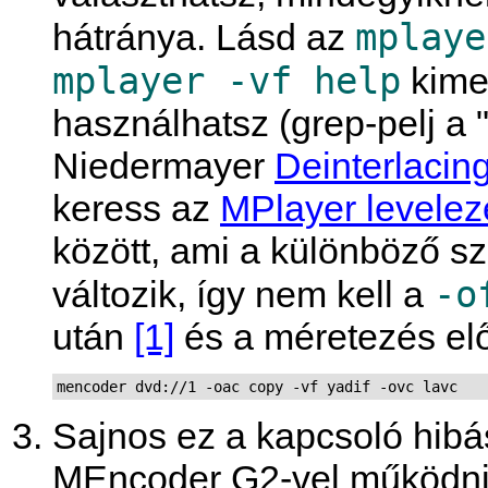
mplaye
hátránya. Lásd az
mplayer -vf help
kime
használhatsz (grep-pelj a "
Niedermayer
Deinterlacin
keress az
MPlayer levelezé
között, ami a különböző szű
-o
változik, így nem kell a
után
[1]
és a méretezés előt
mencoder dvd://1 -oac copy -vf yadif -ovc lavc
Sajnos ez a kapcsoló hib
MEncoder G2
-vel működni