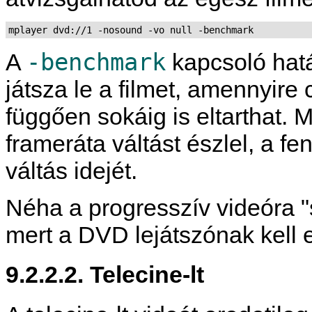
mplayer dvd://1 -nosound -vo null -benchmark
-benchmark
A
kapcsoló hat
játsza le a filmet, amennyire
függően sokáig is eltarthat
frameráta váltást észlel, a f
váltás idejét.
Néha a progresszív videóra "s
mert a DVD lejátszónak kell e
9.2.2.2. Telecine-lt