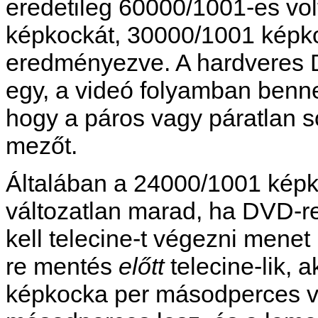
eredetileg 60000/1001-es vol
képkockát, 30000/1001 képk
eredményezve. A hardveres 
egy, a videó folyamban benne
hogy a páros vagy páratlan s
mezőt.
Általában a 24000/1001 kép
változatlan marad, ha DVD-r
kell telecine-t végezni mene
re mentés
előtt
telecine-lik, 
képkocka per másodperces vo