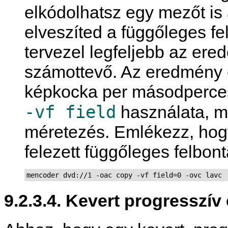
elkódolhatsz egy mezőt is 
elveszíted a függőleges fe
tervezel legfeljebb az ere
számottevő. Az eredmény 
képkocka per másodperces f
-vf field
használata, 
méretezés. Emlékezz, hogy 
felezett függőleges felbon
mencoder dvd://1 -oac copy -vf field=0 -ovc lavc
9.2.3.4. Kevert progresszív 