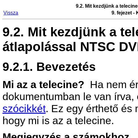
9.2. Mit kezdjünk a teleci
Vissza
9. fejezet 
9.2. Mit kezdjünk a te
átlapolással NTSC D
9.2.1. Bevezetés
Mi az a telecine?
Ha nem ért
dokumentumban le van írva, 
szócikkét
. Ez egy érthető és 
hogy mi is az a telecine.
Megjegyzés a számokhoz.