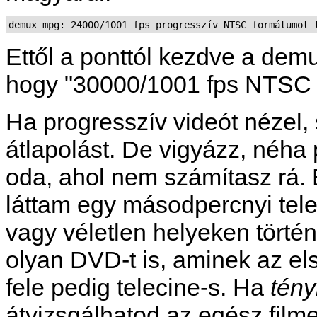
Ettől a ponttól kezdve a de
hogy "30000/1001 fps NTSC f
Ha progresszív videót nézel
átlapolást. De vigyázz, néha 
oda, ahol nem számítasz rá.
láttam egy másodpercnyi tele
vagy véletlen helyeken törté
olyan DVD-t is, aminek az els
fele pedig telecine-s. Ha
tény
átvizsgálhatod az egész filme