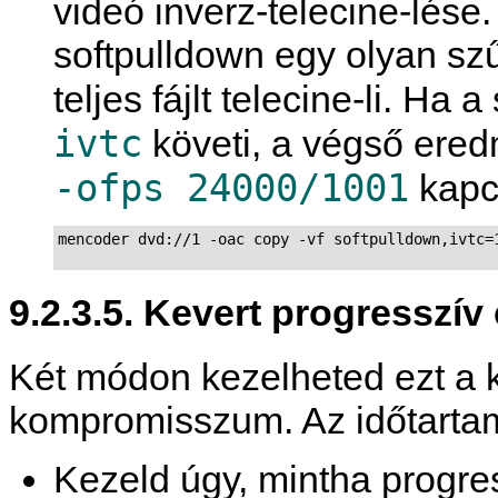
videó inverz-telecine-lése
softpulldown egy olyan sz
teljes fájlt telecine-li. Ha
ivtc
követi, a végső ered
-ofps 24000/1001
kapcs
mencoder dvd://1 -oac copy -vf softpulldown,ivtc=1
9.2.3.5. Kevert progresszív 
Két módon kezelheted ezt a k
kompromisszum. Az időtartam
Kezeld úgy, mintha progres