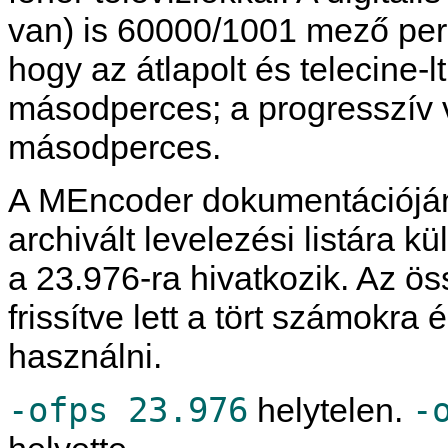
van) is 60000/1001 mező pe
hogy az átlapolt és telecine
másodperces; a progresszív
másodperces.
A
MEncoder
dokumentációján
archivált levelezési listára kü
a 23.976-ra hivatkozik. Az ö
frissítve lett a tört számokra
használni.
-ofps 23.976
-
helytelen.