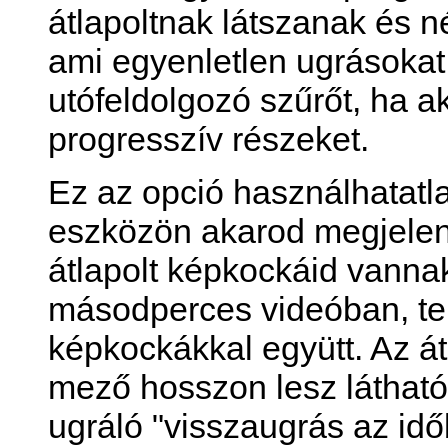
átlapoltnak látszanak és né
ami egyenletlen ugrásoka
utófeldolgozó szűrőt, ha ak
progresszív részeket.
Ez az opció használhatatla
eszközön akarod megjelení
átlapolt képkockáid vann
másodperces videóban, tel
képkockákkal együtt. Az át
mező hosszon lesz látható
ugráló "visszaugrás az időb