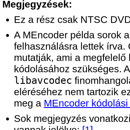
Megjegyzések:
Ez a rész csak NTSC DVD-
A
MEncoder
példa sorok
felhasználásra lettek írva
mutatják, ami a megfelelő 
kódolásához szükséges. A 
libavcodec
finomhangol
eléréséhez nem tartozik ez
meg a
MEncoder kódolási
Sok megjegyzés vonatkozik
vannak jelölve:
[1]