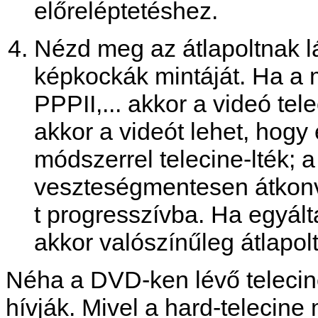
előreléptetéshez.
Nézd meg az átlapoltnak l
képkockák mintáját. Ha a m
PPPII,... akkor a videó tel
akkor a videót lehet, hog
módszerrel telecine-lték; 
veszteségmentesen átkonv
t progresszívba. Ha egyál
akkor valószínűleg átlapolt
Néha a DVD-ken lévő telecine-
hívják. Mivel a hard-telecin