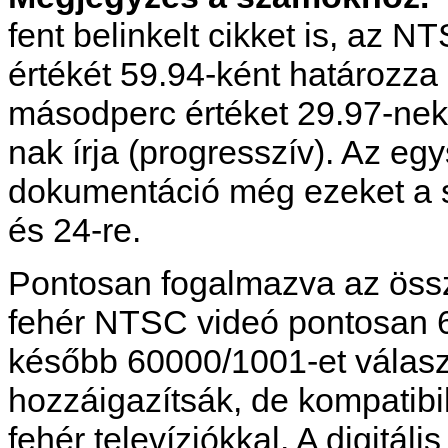
fent belinkelt cikket is, az
értékét 59.94-ként határozza
másodperc értéket 29.97-nek (
nak írja (progresszív). Az e
dokumentáció még ezeket a sz
és 24-re.
Pontosan fogalmazva az össz
fehér NTSC videó pontosan 
később 60000/1001-et választ
hozzáigazítsák, de kompatibi
fehér televíziókkal. A digitá