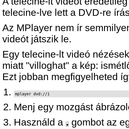
A telecine-lt videót eredetile
telecine-lve lett a DVD-re írá
Az
MPlayer
nem ír semmilyen 
videót játszik le.
Egy telecine-lt videó nézések
miatt "villoghat" a kép: ism
Ezt jobban megfigyelheted íg
mplayer dvd://1
Menj egy mozgást ábrázol
Használd a
.
gombot az eg