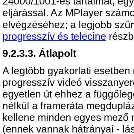
24000/1001-es tartalmat, egy
eljárással. Az
MPlayer
számos
elvégzéséhez; a legjobb szű
progresszív és telecine
részb
9.2.3.3. Átlapolt
A legtöbb gyakorlati esetben
progresszív videó visszanyeré
egyetlen út ehhez a függőleg
nélkül a frameráta megdupláz
kellene minden egyes mező m
(ennek vannak hátrányai - lás