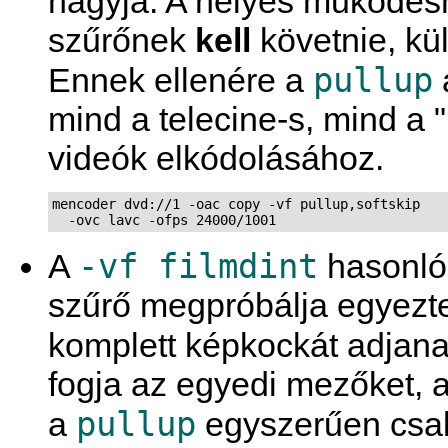
hagyja. A helyes működé
szűrőnek
kell
követnie, k
pullup
Ennek ellenére a
mind a telecine-s, mind a "
videók elkódolásához.
mencoder dvd://1 -oac copy -vf pullup,softskip

  -ovc lavc -ofps 24000/1001
-vf filmdint
A
hasonló
szűrő megpróbálja egyezt
komplett képkockát adjan
fogja az egyedi mezőket, 
pullup
a
egyszerűen csak 