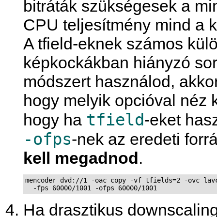
bitráták szükségesek a m
CPU teljesítmény mind a 
A tfield-eknek számos kül
képkockákban hiányzó soro
módszert használod, akkor
hogy melyik opcióval néz k
tfield
hogy ha
-eket has
-ofps
-nek az eredeti for
kell megadnod
.
mencoder dvd://1 -oac copy -vf tfields=2 -ovc lavc
  -fps 60000/1001 -ofps 60000/1001
Ha drasztikus downscaling-