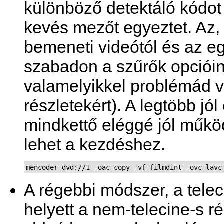
különböző detektáló kódot
kevés mezőt egyeztet. Az, 
bemeneti videótól és az egy
szabadon a szűrők opciói
valamelyikkel problémád v
részletekért). A legtöbb jó
mindkettő eléggé jól működ
lehet a kezdéshez.
mencoder dvd://1 -oac copy -vf filmdint -ovc lavc
A régebbi módszer, a telec
helyett a nem-telecine-s ré