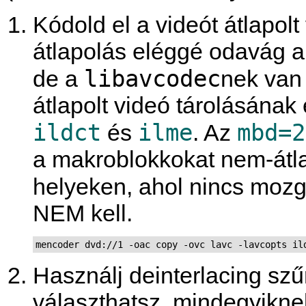
Kódold el a videót átlapol
átlapolás eléggé odavág a
libavcodec
de a
nek van
átlapolt videó tárolásának
ildct
ilme
mbd=2
és
. Az
a makroblokkokat nem-átla
helyeken, ahol nincs mozgá
NEM kell.
mencoder dvd://1 -oac copy -ovc lavc -lavcopts il
Használj deinterlacing szű
választhatsz, mindegyikn