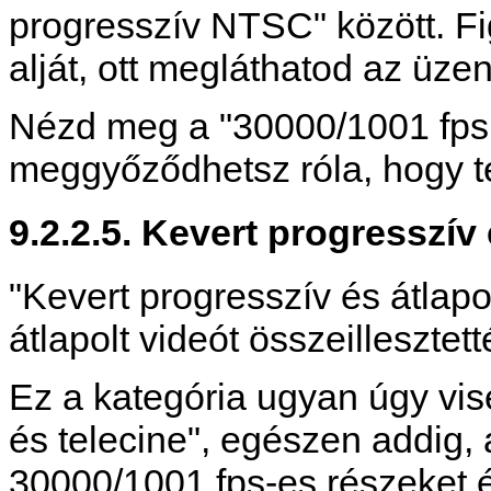
progresszív NTSC" között. F
alját, ott megláthatod az üze
Nézd meg a "30000/1001 fps
meggyőződhetsz róla, hogy te
9.2.2.5. Kevert progresszív 
"Kevert progresszív és átlapo
átlapolt videót összeillesztett
Ez a kategória ugyan úgy vise
és telecine", egészen addig
30000/1001 fps-es részeket 