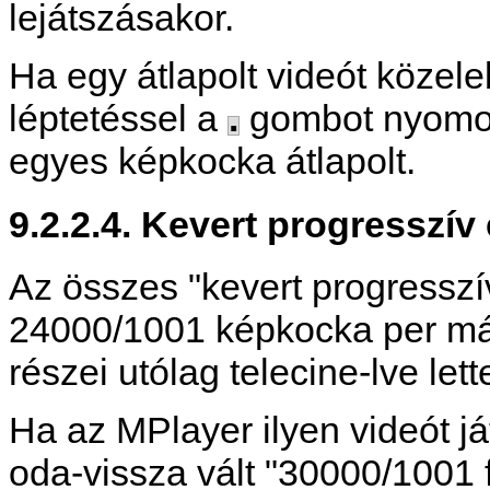
lejátszásakor.
Ha egy átlapolt videót közel
léptetéssel a
.
gombot nyomog
egyes képkocka átlapolt.
9.2.2.4. Kevert progresszív 
Az összes "kevert progresszív
24000/1001 képkocka per más
részei utólag telecine-lve lett
Ha az
MPlayer
ilyen videót j
oda-vissza vált "30000/1001