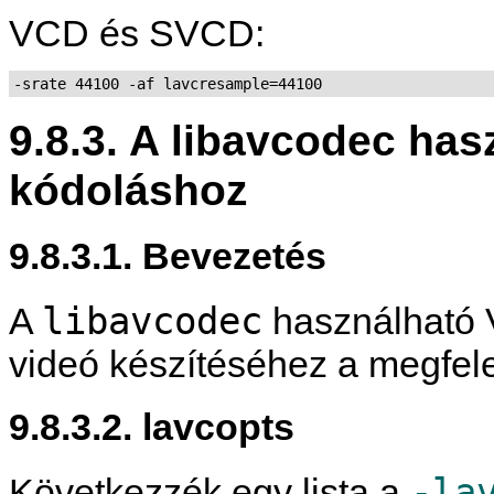
VCD és SVCD:
-srate 44100 -af lavcresample=44100
9.8.3. A libavcodec h
kódoláshoz
9.8.3.1. Bevezetés
libavcodec
A
használható
videó készítéséhez a megfele
9.8.3.2. lavcopts
-la
Következzék egy lista a