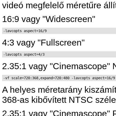
videó megfelelő méretűre áll
16:9 vagy "Widescreen"
-lavcopts aspect=16/9
4:3 vagy "Fullscreen"
-lavcopts aspect=4/3
2.35:1 vagy "Cinemascope"
-vf scale=720:368,expand=720:480 -lavcopts aspect=16/9
A helyes méretarány kiszámí
368-as kibővített NTSC széle
2.35:1 vagy "Cinemascope" 