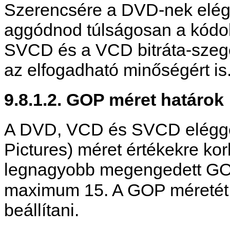
Szerencsére a DVD-nek elégg
aggódnod túlságosan a kódol
SVCD és a VCD bitráta-szegén
az elfogadható minőségért is
9.8.1.2. GOP méret határok
A DVD, VCD és SVCD eléggé
Pictures) méret értékekre kor
legnagyobb megengedett GOP
maximum 15. A GOP méretét
beállítani.