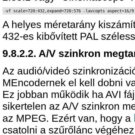
-vf scale=720:432,expand=720:576 -lavcopts aspect=16/9
A helyes méretarány kiszámí
432-es kibővített PAL széles
9.8.2.2. A/V szinkron megta
Az audió/videó szinkronizác
MEncoder
nek el kell dobni 
Ez jobban működik ha AVI fá
sikertelen az A/V szinkron m
az MPEG. Ezért van, hogy a
csatolni a szűrőlánc végéhe