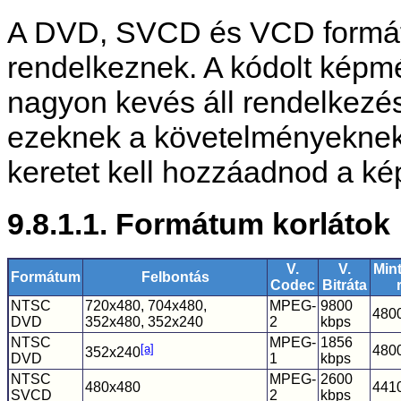
A DVD, SVCD és VCD formátu
rendelkeznek. A kódolt képm
nagyon kevés áll rendelkezés
ezeknek a követelményeknek
keretet kell hozzáadnod a ké
9.8.1.1. Formátum korlátok
V.
V.
Mint
Formátum
Felbontás
Codec
Bitráta
NTSC
720x480, 704x480,
MPEG-
9800
480
DVD
352x480, 352x240
2
kbps
NTSC
MPEG-
1856
[a]
480
352x240
DVD
1
kbps
NTSC
MPEG-
2600
480x480
441
SVCD
2
kbps