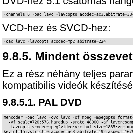
DVD-hez 5.1 csatornás hang
-channels 6 -oac lavc -lavcopts acodec=ac3:abitrate=38
VCD-hez és SVCD-hez:
-oac lavc -lavcopts acodec=mp2:abitrate=224
9.8.5. Mindent összeve
Ez a rész néhány teljes pa
kompatibilis videók készítés
9.8.5.1. PAL DVD
mencoder -oac lavc -ovc lavc -of mpeg -mpegopts format=
  -vf scale=720:576,harddup -srate 48000 -af lavcresamp
  -lavcopts vcodec=mpeg2video:vrc_buf_size=1835:vrc_max
keyint=15:vstrict=0:acodec=ac3:abitrate=192:aspect=16/9