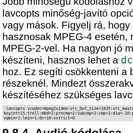
Jobb minőségű kódoláshoz va
lavcopts minőség-javító opció
vagy mások. Figyelj rá, hogy
hasznosak MPEG-4 esetén, 
MPEG-2-vel. Ha nagyon jó m
dc
készíteni, hasznos lehet a
hoz. Ez segíti csökkenteni a 
részeknél. Mindezt összerakv
készítéséhez szükséges lavc
-lavcopts vcodec=mpeg2video:vrc_buf_size=1835:vrc_maxra
keyint=15:trell:mbd=2:precmp=2:subcmp=2:cmp=2:dia=-10:p
9.8.4. Audió kódolása