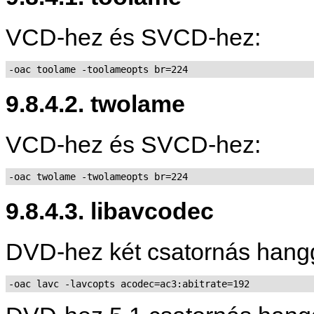
VCD-hez és SVCD-hez:
-oac toolame -toolameopts br=224
9.8.4.2. twolame
VCD-hez és SVCD-hez:
-oac twolame -twolameopts br=224
9.8.4.3. libavcodec
DVD-hez két csatornás hang
-oac lavc -lavcopts acodec=ac3:abitrate=192