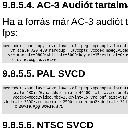
9.8.5.4. AC-3 Audiót tarta
Ha a forrás már AC-3 audió
fps:
mencoder -oac copy -ovc lavc -of mpeg -mpegopts format=
  -vf scale=720:480,harddup -lavcopts vcodec=mpeg2video
  vrc_maxrate=9800:vbitrate=5000:keyint=15:vstrict=0:as
  -o 
movie.mpg
movie.avi
9.8.5.5. PAL SVCD
mencoder -oac lavc -ovc lavc -of mpeg -mpegopts format=
    scale=480:576,harddup -srate 44100 -af lavcresample
    vcodec=mpeg2video:mbd=2:keyint=15:vrc_buf_size=917:
vbitrate=2500:vrc_maxrate=2500:acodec=mp2:abitrate=224:
    -o 
movie.mpg
movie.avi
9.8.5.6. NTSC SVCD