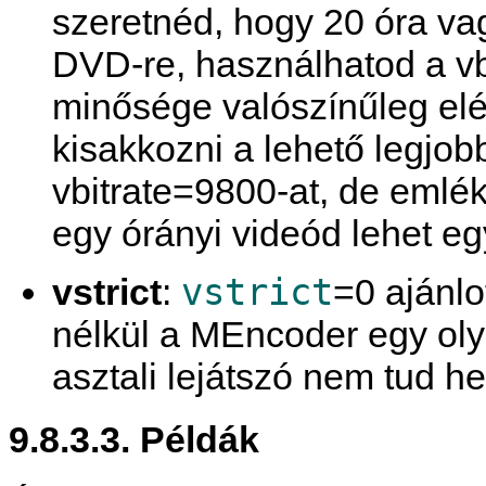
szeretnéd, hogy 20 óra vag
DVD-re, használhatod a vb
minősége valószínűleg el
kisakkozni a lehető legjo
vbitrate=9800-at, de emlé
egy órányi videód lehet e
vstrict
vstrict
:
=0 ajánl
nélkül a
MEncoder
egy oly
asztali lejátszó nem tud h
9.8.3.3. Példák