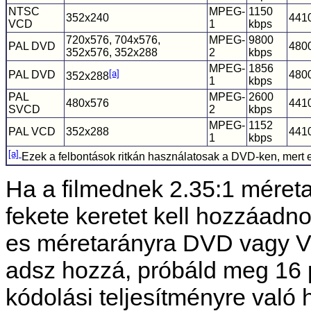
NTSC
MPEG-
1150
352x240
441
VCD
1
kbps
720x576, 704x576,
MPEG-
9800
PAL DVD
480
352x576, 352x288
2
kbps
MPEG-
1856
[a]
PAL DVD
480
352x288
1
kbps
PAL
MPEG-
2600
480x576
441
SVCD
2
kbps
MPEG-
1152
PAL VCD
352x288
441
1
kbps
[a]
Ezek a felbontások ritkán használatosak a DVD-ken, mert
Ha a filmednek 2.35:1 méretar
fekete keretet kell hozzáadno
es méretarányra DVD vagy VC
adsz hozzá, próbáld meg 16 pi
kódolási teljesítményre való