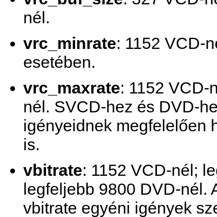
nél.
vrc_minrate
: 1152 VCD-n
esetében.
vrc_maxrate
: 1152 VCD-
nél. SVCD-hez és DVD-hez
igényeidnek megfelelően 
is.
vbitrate
: 1152 VCD-nél; l
legfeljebb 9800 DVD-nél. 
vbitrate egyéni igények sze