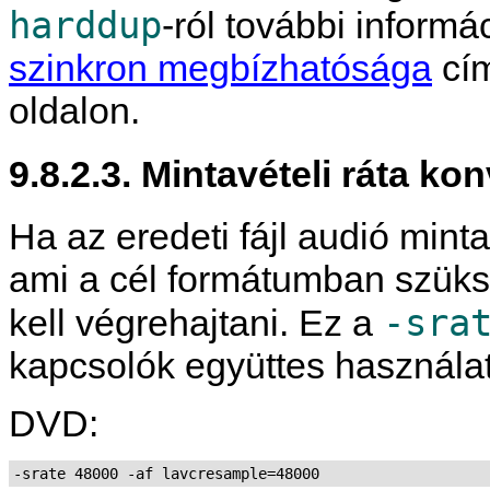
harddup
-ról további informá
szinkron megbízhatósága
cím
oldalon.
9.8.2.3. Mintavételi ráta ko
Ha az eredeti fájl audió mint
ami a cél formátumban szüksé
-sra
kell végrehajtani. Ez a
kapcsolók együttes használat
DVD:
-srate 48000 -af lavcresample=48000