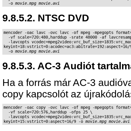
  -o 
movie.mpg
movie.avi
9.8.5.2. NTSC DVD
mencoder -oac lavc -ovc lavc -of mpeg -mpegopts format=
  -vf scale=720:480,harddup -srate 48000 -af lavcresamp
  -lavcopts vcodec=mpeg2video:vrc_buf_size=1835:vrc_max
keyint=18:vstrict=0:acodec=ac3:abitrate=192:aspect=16/9
  -o 
movie.mpg
movie.avi
9.8.5.3. AC-3 Audiót tarta
Ha a forrás már AC-3 audióva
copy kapcsolót az újrakódolás
mencoder -oac copy -ovc lavc -of mpeg -mpegopts format=
  -vf scale=720:576,harddup -ofps 25 \

  -lavcopts vcodec=mpeg2video:vrc_buf_size=1835:vrc_max
keyint=15:vstrict=0:aspect=16/9 -o 
movie.mpg
movie.avi