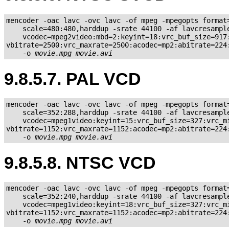
mencoder -oac lavc -ovc lavc -of mpeg -mpegopts format=
    scale=480:480,harddup -srate 44100 -af lavcresample
    vcodec=mpeg2video:mbd=2:keyint=18:vrc_buf_size=917:
vbitrate=2500:vrc_maxrate=2500:acodec=mp2:abitrate=224:
    -o 
movie.mpg
movie.avi
9.8.5.7. PAL VCD
mencoder -oac lavc -ovc lavc -of mpeg -mpegopts format=
    scale=352:288,harddup -srate 44100 -af lavcresample
    vcodec=mpeg1video:keyint=15:vrc_buf_size=327:vrc_mi
vbitrate=1152:vrc_maxrate=1152:acodec=mp2:abitrate=224:
    -o 
movie.mpg
movie.avi
9.8.5.8. NTSC VCD
mencoder -oac lavc -ovc lavc -of mpeg -mpegopts format=
    scale=352:240,harddup -srate 44100 -af lavcresample
    vcodec=mpeg1video:keyint=18:vrc_buf_size=327:vrc_mi
vbitrate=1152:vrc_maxrate=1152:acodec=mp2:abitrate=224:
    -o 
movie.mpg
movie.avi