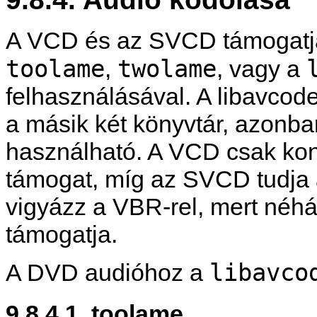
A VCD és az SVCD támogatja 
toolame
twolame
,
, vagy a
felhasználásával. A libavcod
a másik két könyvtár, azonba
használható. A VCD csak kons
támogat, míg az SVCD tudja a
vigyázz a VBR-rel, mert néhá
támogatja.
libavco
A DVD audióhoz a
9.8.4.1. toolame