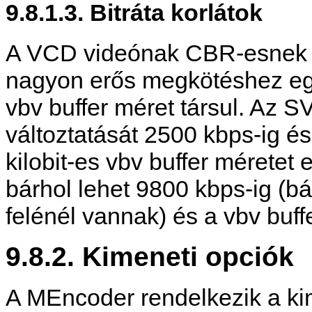
9.8.1.3. Bitráta korlátok
A VCD videónak CBR-esnek k
nagyon erős megkötéshez egy
vbv buffer méret társul. Az 
változtatását 2500 kbps-ig és
kilobit-es vbv buffer méretet
bárhol lehet 9800 kbps-ig (bá
felénél vannak) és a vbv buffe
9.8.2. Kimeneti opciók
A
MEncoder
rendelkezik a ki