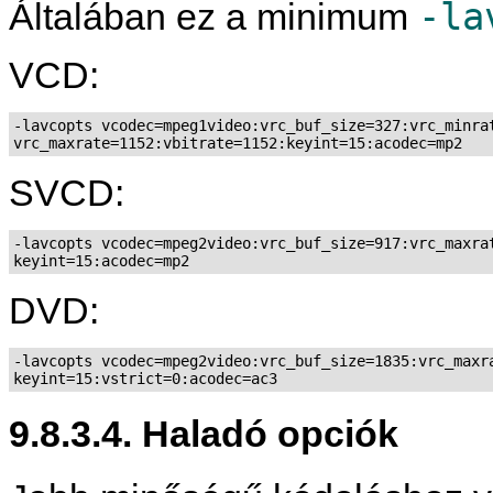
-la
Általában ez a minimum
VCD:
-lavcopts vcodec=mpeg1video:vrc_buf_size=327:vrc_minrat
SVCD:
-lavcopts vcodec=mpeg2video:vrc_buf_size=917:vrc_maxrat
DVD:
-lavcopts vcodec=mpeg2video:vrc_buf_size=1835:vrc_maxra
9.8.3.4. Haladó opciók