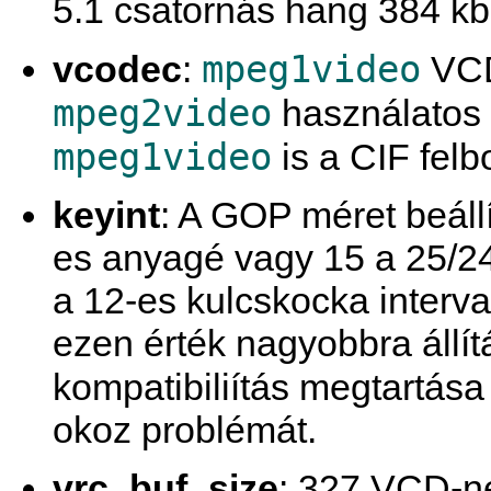
5.1 csatornás hang 384 kb
mpeg1video
vcodec
:
VCD
mpeg2video
használatos 
mpeg1video
is a CIF fel
keyint
: A GOP méret beáll
es anyagé vagy 15 a 25/24 
a 12-es kulcskocka interva
ezen érték nagyobbra állítá
kompatibiliítás megtartása
okoz problémát.
vrc_buf_size
: 327 VCD-n