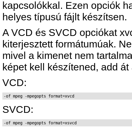
kapcsolókkal. Ezen opciók ha
helyes típusú fájlt készítsen.
A VCD és SVCD opciókat xvcd
kiterjesztett formátumúak. Ne
mivel a kimenet nem tartalm
képet kell készítened, add át 
VCD:
-of mpeg -mpegopts format=xvcd
SVCD:
-of mpeg -mpegopts format=xsvcd