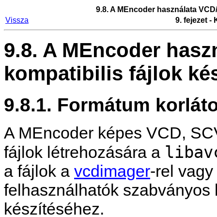
9.8. A
MEncoder
használata VCD/
Vissza
9. fejezet 
9.8. A
MEncoder
hasz
kompatibilis fájlok ké
9.8.1. Formátum korlát
A
MEncoder
képes VCD, SC
libav
fájlok létrehozására a
a fájlok a
vcdimager
-rel vagy
felhasználhatók szabványos 
készítéséhez.