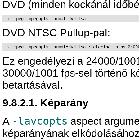
DVD (minden kockánál időbél
-of mpeg -mpegopts format=dvd:tsaf
DVD NTSC Pullup-pal:
-of mpeg -mpegopts format=dvd:tsaf:telecine -ofps 2400
Ez engedélyezi a 24000/1001
30000/1001 fps-sel történő k
betartásával.
9.8.2.1. Képarány
-lavcopts
A
aspect argumen
képarányának elkódolásához.