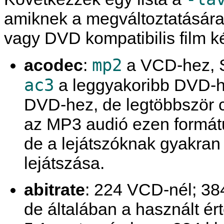
amiknek a megváltoztatásár
vagy DVD kompatibilis film k
mp2
acodec
:
a VCD-hez, 
ac3
a leggyakoribb DVD-h
DVD-hez, de legtöbbször c
az MP3 audió ezen formát
de a lejátszóknak gyakra
lejátszása.
abitrate
: 224 VCD-nél; 38
de általában a használt ér