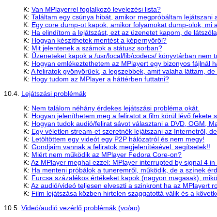
K:
Van MPlayerrel foglalkozó levelezési lista?
K:
Találtam egy csúnya hibát, amikor megpróbáltam lejátszani a
K:
Egy core dump-ot kapok, amikor folyamokat dump-olok, mi a
K:
Ha elindítom a lejátszást, ezt az üzenetet kapom, de látszól
K:
Hogyan készíthetek mentést a képernyőről?
K:
Mit jelentenek a számok a státusz sorban?
K:
Üzeneteket kapok a /usr/local/lib/codecs/ könyvtárban nem tal
K:
Hogyan emlékeztethetem az MPlayert egy bizonyos fájlnál has
K:
A feliratok gyönyörűek, a legszebbek, amit valaha láttam, de l
K:
Hogy tudom az MPlayer a háttérben futtatni?
10.4.
Lejátszási problémák
K:
Nem találom néhány érdekes lejátszási probléma okát.
K:
Hogyan jeleníthetem meg a feliratot a film körül lévő fekete
K:
Hogyan tudok audió/felirat sávot választani a DVD, OGM, M
K:
Egy véletlen stream-et szeretnék lejátszani az Internetről, d
K:
Letöltöttem egy videót egy P2P hálózatról és nem megy!
K:
Gondjaim vannak a feliratok megjelenítésével, segítsetek!!
K:
Miért nem működik az MPlayer Fedora Core-on?
K:
Az MPlayer meghal ezzel: MPlayer interrupted by signal 4 i
K:
Ha menteni próbálok a tuneremről, működik, de a színek é
K:
Furcsa százalékos értékeket kapok (nagyon magasak), miköz
K:
Az audió/videó teljesen elveszti a szinkront ha az MPlayert 
K:
Film lejátszása közben hirtelen szaggatottá válik és a követk
10.5.
Videó/audió vezérlő problémák (vo/ao)