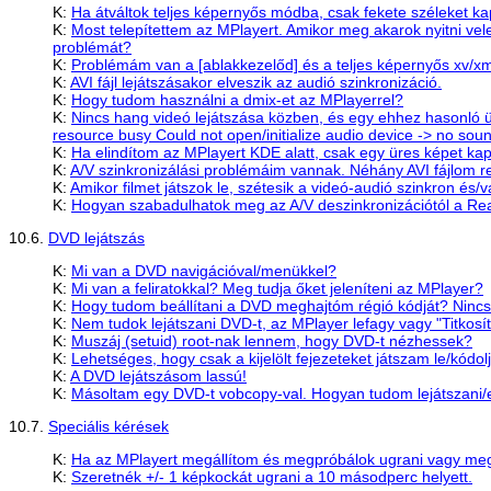
K:
Ha átváltok teljes képernyős módba, csak fekete széleket ka
K:
Most telepítettem az MPlayert. Amikor meg akarok nyitni vele 
problémát?
K:
Problémám van a [ablakkezelőd] és a teljes képernyős xv/xm
K:
AVI fájl lejátszásakor elveszik az audió szinkronizáció.
K:
Hogy tudom használni a dmix-et az MPlayerrel?
K:
Nincs hang videó lejátszása közben, és egy ehhez hasonló ü
resource busy Could not open/initialize audio device -> no soun
K:
Ha elindítom az MPlayert KDE alatt, csak egy üres képet kap
K:
A/V szinkronizálási problémáim vannak. Néhány AVI fájlom 
K:
Amikor filmet játszok le, szétesik a videó-audió szinkron és
K:
Hogyan szabadulhatok meg az A/V deszinkronizációtól a Rea
10.6.
DVD lejátszás
K:
Mi van a DVD navigációval/menükkel?
K:
Mi van a feliratokkal? Meg tudja őket jeleníteni az MPlayer?
K:
Hogy tudom beállítani a DVD meghajtóm régió kódját? Nin
K:
Nem tudok lejátszani DVD-t, az MPlayer lefagy vagy "Titkosítot
K:
Muszáj (setuid) root-nak lennem, hogy DVD-t nézhessek?
K:
Lehetséges, hogy csak a kijelölt fejezeteket játszam le/kódo
K:
A DVD lejátszásom lassú!
K:
Másoltam egy DVD-t vobcopy-val. Hogyan tudom lejátszani/
10.7.
Speciális kérések
K:
Ha az MPlayert megállítom és megpróbálok ugrani vagy megny
K:
Szeretnék +/- 1 képkockát ugrani a 10 másodperc helyett.