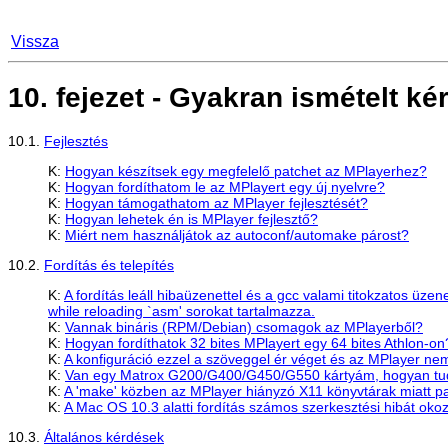
Vissza
10. fejezet - Gyakran ismételt k
10.1.
Fejlesztés
K:
Hogyan készítsek egy megfelelő patchet az MPlayerhez?
K:
Hogyan fordíthatom le az MPlayert egy új nyelvre?
K:
Hogyan támogathatom az MPlayer fejlesztését?
K:
Hogyan lehetek én is MPlayer fejlesztő?
K:
Miért nem használjátok az autoconf/automake párost?
10.2.
Fordítás és telepítés
K:
A fordítás leáll hibaüzenettel és a gcc valami titokzatos üzen
while reloading `asm' sorokat tartalmazza.
K:
Vannak bináris (RPM/Debian) csomagok az MPlayerből?
K:
Hogyan fordíthatok 32 bites MPlayert egy 64 bites Athlon-on
K:
A konfiguráció ezzel a szöveggel ér véget és az MPlayer nem 
K:
Van egy Matrox G200/G400/G450/G550 kártyám, hogyan tudo
K:
A 'make' közben az MPlayer hiányzó X11 könyvtárak miatt p
K:
A Mac OS 10.3 alatti fordítás számos szerkesztési hibát okoz
10.3.
Általános kérdések