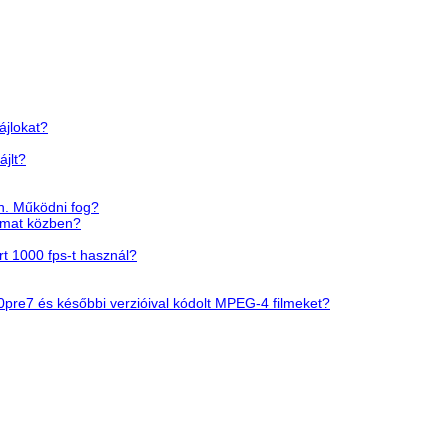
ájlokat?
jlt?
n. Működni fog?
yamat közben?
t 1000 fps-t használ?
pre7 és későbbi verzióival kódolt MPEG-4 filmeket?