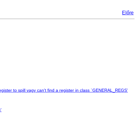
Előre
register to spill vagy can't find a register in class `GENERAL_REGS'
'