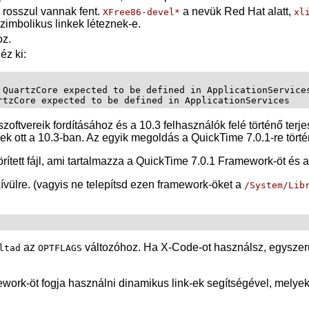
y rosszul vannak fent.
a nevük Red Hat alatt,
XFree86-devel*
xl
zimbolikus linkek léteznek-e.
oz.
éz ki:
 QuartzCore expected to be defined in ApplicationServices
zoftvereik fordításához és a 10.3 felhasználók felé történő terj
 ott a 10.3-ban. Az egyik megoldás a QuickTime 7.0.1-re törté
örített fájl, ami tartalmazza a QuickTime 7.0.1 Framework-öt és
vülre. (vagyis ne telepítsd ezen framework-öket a
/System/Lib
az
változóhoz. Ha
X-Code
-ot használsz, egysze
ltad
OPTFLAGS
ework-öt fogja használni dinamikus link-ek segítségével, melyek 