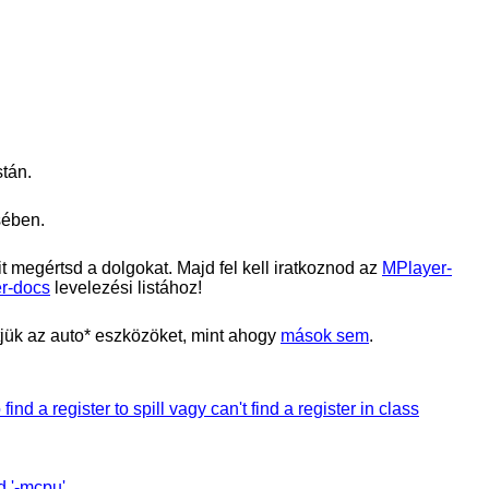
stán.
sében.
t megértsd a dolgokat. Majd fel kell iratkoznod az
MPlayer-
r-docs
levelezési listához!
etjük az auto* eszközöket, mint ahogy
mások sem
.
nd a register to spill vagy can't find a register in class
d '-mcpu'