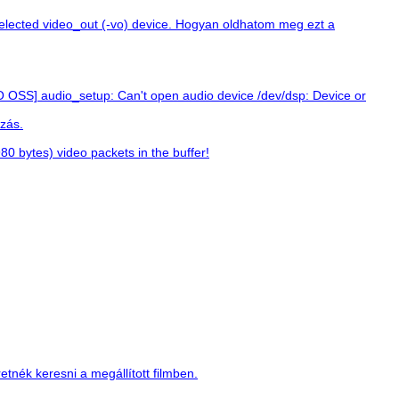
he selected video_out (-vo) device. Hogyan oldhatom meg ezt a
O OSS] audio_setup: Can't open audio device /dev/dsp: Device or
szás.
80 bytes) video packets in the buffer!
nék keresni a megállított filmben.