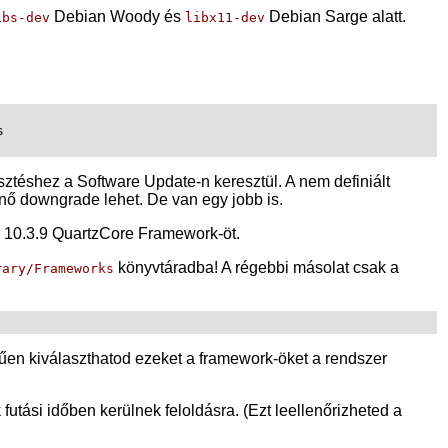
Debian Woody és
Debian Sarge alatt.
ibs-dev
libx11-dev


esztéshez a Software Update-n keresztül. A nem definiált
nő downgrade lehet. De van egy jobb is.
 a 10.3.9 QuartzCore Framework-öt.
könyvtáradba! A régebbi másolat csak a
rary/Frameworks
rűen kiválaszthatod ezeket a framework-öket a rendszer
futási időben kerülnek feloldásra. (Ezt leellenőrizheted a