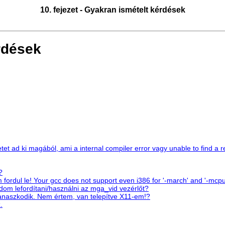
10. fejezet - Gyakran ismételt kérdések
érdések
etet ad ki magából, ami a internal compiler error vagy unable to find a 
?
fordul le! Your gcc does not support even i386 for '-march' and '-mcpu
m lefordítani/használni az mga_vid vezérlőt?
anaszkodik. Nem értem, van telepítve X11-em!?
.