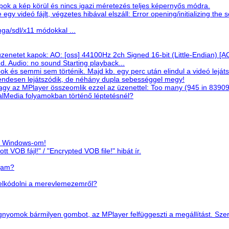
pok a kép körül és nincs igazi méretezés teljes képernyős módra.
egy videó fájlt, végzetes hibával elszáll: Error opening/initializing t
ga/sdl/x11 módokkal ...
zenetet kapok: AO: [oss] 44100Hz 2ch Signed 16-bit (Little-Endian) [A
d. Audio: no sound Starting playback...
ok és semmi sem történik. Majd kb. egy perc után elindul a videó leját
rendesen lejátszódik, de néhány dupla sebességgel megy!
/vagy az MPlayer összeomlik ezzel az üzenettel: Too many (945 in 83909
lMedia folyamokban történő léptetésnél?
cs Windows-om!
t VOB fájl!" / "Encrypted VOB file!" hibát ír.
ljam?
elkódolni a merevlemezemről?
omok bármilyen gombot, az MPlayer felfüggeszti a megállítást. Szeret