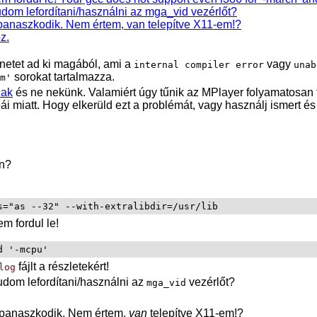
om lefordítani/használni az mga_vid vezérlőt?
panaszkodik. Nem értem, van telepítve X11-em!?
z.
netet ad ki magából, ami a
vagy
internal compiler error
unab
sorokat tartalmazza.
m'
nak
és ne nekünk. Valamiért úgy tűnik az
MPlayer
folyamatosan f
ái miatt. Hogy elkerüld ezt a problémát, vagy használj ismert és m
on?
m fordul le!
d '-mcpu'
fájlt a részletekért!
log
om lefordítani/használni az
vezérlőt?
mga_vid
 panaszkodik. Nem értem,
van
telepítve X11-em!?