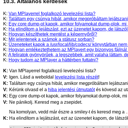
10.3. Általános kérdések
K:
Van MPlayerrel foglalkozó levelezési lista?
K:
Találtam egy csúnya hibát, amikor megpróbáltam lejátszani
K:
Egy core dump-ot kapok, amikor folyamokat dump-olok, mi 
K:
Ha elindítom a lejátszást, ezt az üzenetet kapom, de látszó
K:
Hogyan készíthetek mentést a képernyőről?
K:
Mit jelentenek a számok a státusz sorban?
K:
Üzeneteket kapok a /usr/local/lib/codecs/ könyvtárban nem ta
K:
Hogyan emlékeztethetem az MPlayert egy bizonyos fájlnál h
K:
A feliratok gyönyörűek, a legszebbek, amit valaha láttam, de 
K:
Hogy tudom az MPlayer a háttérben futtatni?
K:
Van
MPlayer
rel foglalkozó levelezési lista?
V:
Igen. Lásd a weboldal
levelezési lista részét
!
K:
Találtam egy csúnya hibát, amikor megpróbáltam lejátszani
V:
Kérünk olvasd el a
hiba jelentési útmutatót
és kövesd az uta
K:
Egy core dump-ot kapok, amikor folyamokat dump-olok, mi
V:
Ne pánikolj. Keresd meg a zsepidet.
Na komolyan, vedd már észre a smiley-t és keresd meg a
.
K:
Ha elindítom a lejátszást, ezt az üzenetet kapom, de láts