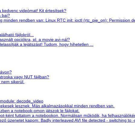
 kedvenc videómat! Kit értesítsek?
 baj?
ag minden rendben van: Linux RTC init: ioctl (rtc_pie_on): Permission d
álható fájlokról...
znált opciókra, pl. a movie.avi-nál?
elassítják a lejátszást! Tudom, hogy hihetetlen ...
 sávon?
atroska vagy NUT fájlban?
e nem sikerül.
n module: decode_video
rdekesek lesznek. Más alkalmazásokkal minden rendben van.
ben a notebook-omon játszok le fájlokat.
root-ként futtatom a notebookon. Normálisan működik, ha felhasználókén
ező üzenetet kapom: Badly interleaved AVI file detected - switching to -