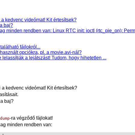
 a kedvenc videómat! Kit értesítsek?
a baj?
lag minden rendben van: Linux RTC init: ioctl (rtc_pie_on): Per
lálható fájlokról...
asznált opciókra, pl. a movie.avi-nál?
lelassítják a lejátszást! Tudom, hogy hihetetlen ...
 a kedvenc videómat! Kit értesítsek?
sításait.
 a baj?
-ra végződő fájlokat!
dump
zólag minden rendben van: