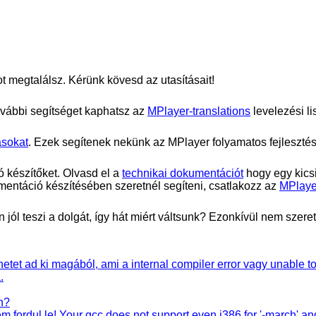
t megtalálsz. Kérünk kövesd az utasításait!
ovábbi segítséget kaphatsz az
MPlayer-translations
levelezési li
ásokat
. Ezek segítenek nekünk az
MPlayer
folyamatos fejleszté
 készítőket. Olvasd el a
technikai dokumentációt
hogy egy kicsi
umentáció készítésében szeretnél segíteni, csatlakozz az
MPlaye
 jól teszi a dolgát, így hát miért váltsunk? Ezonkívül nem szer
etet ad ki magából, ami a internal compiler error vagy unable to fi
.
n?
 fordul le! Your gcc does not support even i386 for '-march' an