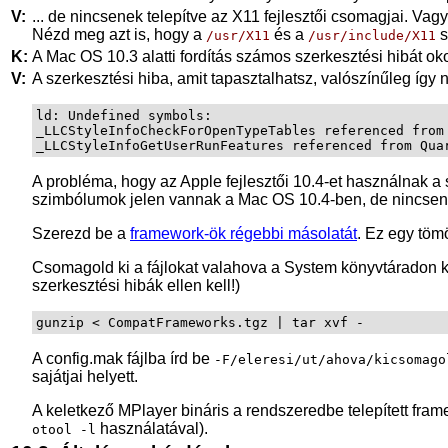
V:
... de nincsenek telepítve az X11 fejlesztői csomagjai. Vag
Nézd meg azt is, hogy a
és a
s
/usr/X11
/usr/include/X11
K:
A Mac OS 10.3 alatti fordítás számos szerkesztési hibát ok
V:
A szerkesztési hiba, amit tapasztalhatsz, valószínűleg így n
ld: Undefined symbols:

_LLCStyleInfoCheckForOpenTypeTables referenced from
A probléma, hogy az Apple fejlesztői 10.4-et használnak a s
szimbólumok jelen vannak a Mac OS 10.4-ben, de nincsenek
Szerezd be a
framework-ök régebbi másolatát
. Ez egy töm
Csomagold ki a fájlokat valahova a System könyvtáradon kí
szerkesztési hibák ellen kell!)
gunzip < CompatFrameworks.tgz | tar xvf -
A config.mak fájlba írd be
-F/eleresi/ut/ahova/kicsomago
sajátjai helyett.
A keletkező
MPlayer
bináris a rendszeredbe telepített fram
használatával).
otool -l