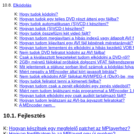
10.8.
Elkódolás
K:
Hogy tudok kódolni?
K:
Hogyan tudok egy teljes DVD részt átteni egy fájlba?
K:
Hogy tudok automatikusan (S)VCD-t készíteni?
K:
Hogyan tudok (S)VCD-t készíteni?
K:
Hogy tudok összefűzni két videó fájlt?
K:
Hogyan tudom megjavítani a hibás indexű vagy átlapolt AVI f
K:
Hogyan tudom kijavítani egy AVI fájl képének méretarányát?
K:
Hogyan tudom lementeni és elkódolni a hibás kezdetű VOB fá
K:
Nem tudok DVD feliratot kódolni az AVI fájlba!
K:
Csak a kiválasztott fejezeteket tudom elkódolni a DVD-ről?
K:
2GB+ méretű fájlokkal próbálok dolgozni VFAT fájlrendszere
K:
Mit jelentenek a státusz sorban lévő számok a kódolási fol
K:
Miért negatív a MEncoder által kiírt javasolt bitráta?
K:
Nem tudok elkódolni ASF fájlokat AVI/MPEG-4 (DivX)-be, mer
K:
Hogy tudok feliratot tenni a kimeneti fájlba?
K:
Hogyan tudom csak a zenét elkódolni egy zenés videóból?
K:
Miért nem tudom lejátszani más programmal a MEncoder 1.0
K:
Hogyan tudok elkódolni egy csak audiót tartalmazó fájlt?
K:
Hogyan tudom lejátszani az AVI-ba ágyazott feliratokat?
K:
A MEncoder nem...
10.1. Fejlesztés
K:
Hogyan készítsek egy megfelelő patchet az MPlayerhez?
K:
Hogyan fordíthatom le az MPlayert egy új nyelvre?