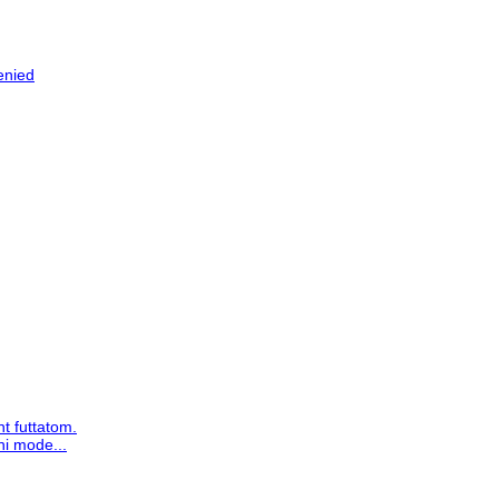
enied
t futtatom.
ni mode...