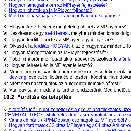
K:
Hogyan támogathatom az MPlayer fejlesztését?
K:
Hogyan lehetek én is MPlayer fejlesztő?
K:
Miért nem használjátok az autoconf/automake párost?
K:
Hogyan készítsek egy megfelelő patchet az
MPlayer
hez?
V:
Készítettünk egy
rövid leírást
, melyben minden fontos dolgo
K:
Hogyan fordíthatom le az
MPlayer
t egy új nyelvre?
V:
Olvasd el a
fordítás HOGYAN
-t, az elmagyaráz mindent. T
K:
Hogyan támogathatom az
MPlayer
fejlesztését?
V:
Több mint örömmel fogadjuk a hardver és szoftver
felajánl
K:
Hogyan lehetek én is
MPlayer
fejlesztő?
V:
Mindig örömmel várjuk a programozókat és a dokumentáció
dev-eng
levelezési listára és elkezdeni kódolni. Ha a dok
K:
Miért nem használjátok az autoconf/automake párost?
V:
Van egy saját, moduláris fordító rendszerünk. Meglehetősen
10.2. Fordítás és telepítés
K:
A fordítás leáll hibaüzenettel és a gcc valami titokzatos üzen
`GENERAL_REGS' while reloading `asm' sorokat tartalmazza
K:
Vannak bináris (RPM/Debian) csomagok az MPlayerből?
K:
Hogyan fordíthatok 32 bites MPlayert egy 64 bites Athlon-o
K:
A konfiguráció ezzel a szöveggel ér véget és az MPlayer nem