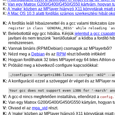
K:
Van egy Matrox G200/G400/G450/G550 kártyám, hogyan tud
K:
A 'make' közben az MPlayer hiányzó X11 könyvtárak miatt 
K:
A Mac OS 10.3 alatti fordítás számos szerkesztési hibát oko
K:
A fordítás leáll hibaüzenettel és a
gcc
valami titokzatos üze
register in class `GENERAL_REGS' while reloading `as
V:
Belebotlottál egy
gcc
hibába. Kérjük
jelentsd a gcc csapat
javítani és nem teszünk "kerülőutakat" a kódba a fordító hib
rendszeresen.
K:
Vannak bináris (RPM/Debian) csomagok az
MPlayer
ből?
V:
Nézd meg a
Debian
és az
RPM
részt bővebb infókért!
K:
Hogyan fordíthatok 32 bites
MPlayer
t egy 64 bites Athlon-
V:
Próbáld meg a következő configure kapcsolókkal:
K:
A konfiguráció ezzel a szöveggel ér véget és az
MPlayer
ne
Your gcc does not support even i386 for '-march' an
V:
A gcc-d nincs megfelelően installálva, ellenőrizd a
config.
K:
Van egy Matrox G200/G400/G450/G550 kártyám, hogyan tud
V:
Olvasd el az
mga_vid
részt.
K:
A 'make' közben az
MPlayer
hiányzó X11 könyvtárak miatt