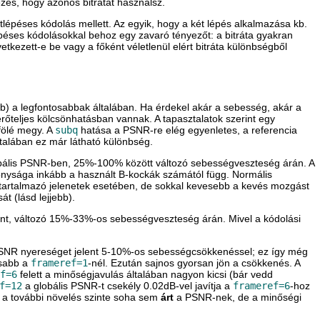
lezés, hogy azonos bitrátát használsz.
tlépéses kódolás mellett. Az egyik, hogy a két lépés alkalmazása kb.
péses kódolásokkal behoz egy zavaró tényezőt: a bitráta gyakran
kezett-e be vagy a főként véletlenül elért bitráta különbségből
bb) a legfontosabbak általában. Ha érdekel akár a sebesség, akár a
rőteljes kölcsönhatásban vannak. A tapasztalatok szerint egy
fölé megy. A
subq
hatása a PSNR-re elég egyenletes, a referencia
ltalában ez már látható különbség.
globális PSNR-ben, 25%-100% között változó sebességveszteség árán. A
nysága inkább a használt B-kockák számától függ. Normális
tartalmazó jelenetek esetében, de sokkal kevesebb a kevés mozgást
át (lásd lejjebb).
lent, változó 15%-33%-os sebességveszteség árán. Mivel a kódolási
SNR nyereséget jelent 5-10%-os sebességcsökkenéssel; ez így még
ssabb a
frameref=1
-nél. Ezután sajnos gyorsan jön a csökkenés. A
f=6
felett a minőségjavulás általában nagyon kicsi (bár vedd
f=12
a globális PSNR-t csekély 0.02dB-vel javítja a
frameref=6
-hoz
 a további növelés szinte soha sem
árt
a PSNR-nek, de a minőségi