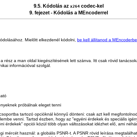
9.5. Kódolás az
codec-kel
x264
9. fejezet - Kódolás a
MEncoder
rel
dolásához. Mielőtt elkezdenél kódolni,
be kell állítanod a
MEncoder
be
a rész a man oldal kiegészítésének lett szánva. Itt csak rövid tanácso
ikai információval szolgál.
ható
ényeknek próbálnak eleget tenni
 csoportba tartozó opcióknál könnyű dönteni: csak azt kell megfontoln
lembe venni. Tartsd észben, hogy az "egyéni érdekek és speciális igén
éni érdekek" opciói közül több olyan változásokat idézhet elő, ami n
ségi mércét használ: a globális PSNR-t. A PSNR rövid leírása megtalálh