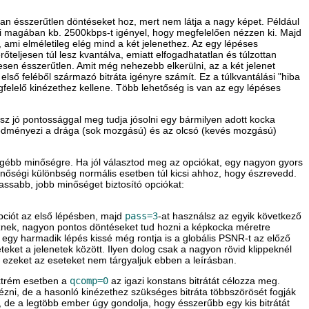
ran ésszerűtlen döntéseket hoz, mert nem látja a nagy képet. Például
ami magában kb. 2500kbps-t igényel, hogy megfelelően nézzen ki. Majd
, ami elméletileg elég mind a két jelenethez. Az egy lépéses
teljesen túl lesz kvantálva, emiatt elfogadhatatlan és túlzottan
jesen ésszerűtlen. Amit még nehezebb elkerülni, az a két jelenet
lső feléből származó bitráta igényre számít. Ez a túlkvantálási "hiba
felelő kinézethez kellene. Több lehetőség is van az egy lépéses
ész jó pontossággal meg tudja jósolni egy bármilyen adott kocka
 eredményezi a drága (sok mozgású) és az olcsó (kevés mozgású)
engébb minőségre. Ha jól választod meg az opciókat, egy nagyon gyors
nőségi különbség normális esetben túl kicsi ahhoz, hogy észrevedd.
assabb, jobb minőséget biztosító opciókat:
ciót az első lépésben, majd
pass=3
-at használsz az egyik következő
lesznek, nagyon pontos döntéseket tud hozni a képkocka méretre
 egy harmadik lépés kissé még rontja is a globális PSNR-t az előző
eket a jelenetek között. Ilyen dolog csak a nagyon rövid klippeknél
tt ezeket az eseteket nem tárgyaljuk ebben a leírásban.
Extrém esetben a
qcomp=0
az igazi konstans bitrátát célozza meg.
zni, de a hasonló kinézethez szükséges bitráta többszörösét fogják
 de a legtöbb ember úgy gondolja, hogy ésszerűbb egy kis bitrátát