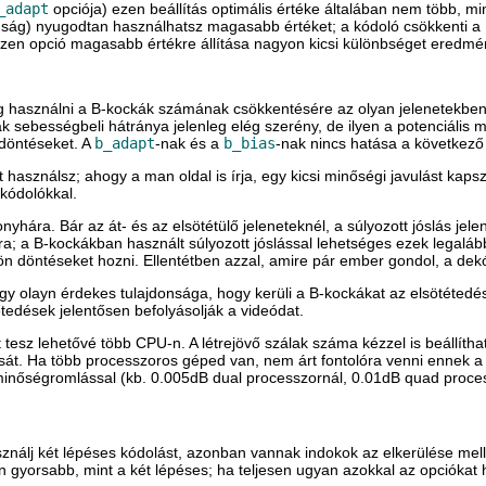
_adapt
opciója) ezen beállítás optimális értéke általában nem több, mi
onság) nyugodtan használhatsz magasabb értéket; a kódoló csökkenti a
; ezen opció magasabb értékre állítása nagyon kicsi különbséget eredmé
fog használni a B-kockák számának csökkentésére az olyan jelenetekbe
ebességbeli hátránya jelenleg elég szerény, de ilyen a potenciális m
 döntéseket. A
b_adapt
-nak és a
b_bias
-nak nincs hatása a következő
t használsz; ahogy a man oldal is írja, egy kicsi minőségi javulást 
kódolókkal.
yhára. Bár az át- és az elsötétülő jeleneteknél, a súlyozott jóslás jel
ra; a B-kockákban használt súlyozott jóslással lehetséges ezek legaláb
lön döntéseket hozni. Ellentétben azzal, amire pár ember gondol, a dekó
gy olayn érdekes tulajdonsága, hogy kerüli a B-kockákat az elsötétedés
edések jelentősen befolyásolják a videódat.
tesz lehetővé több CPU-n. A létrejövő szálak száma kézzel is beállítha
ását. Ha több processzoros géped van, nem árt fontolóra venni ennek 
inőségromlással (kb. 0.005dB dual processzornál, 0.01dB quad proce
sználj két lépéses kódolást, azonban vannak indokok az elkerülése mell
an gyorsabb, mint a két lépéses; ha teljesen ugyan azokkal az opcióka