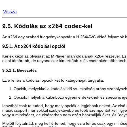
Vissza
9.5. Kódolás az
x264
codec-kel
Az
x264
egy szabad függvénykönyvtár a H.264/AVC videó folyamok kó
9.5.1. Az x264 kódolási opciói
Kérlek kezd az olvasást az
MPlayer
man oldalának
x264
részével. Ez 
oldal tömörebb, de ugyanakkor kimerítőbb is és esetenként több techn
9.5.1.1. Bevezetés
Ez a leírás a kódolási opciók két fő kategóriáját tárgyalja:
Opciók, melyekkel a kódolási idő vs. minőség arány szabályoz
Opciók, melyek a különböző egyéni érdekeknek és speciális ig
Igazából csak te tudod, hogy mely opciók a legjobbak neked. Az első
másik csoport már sokkal szubjektívebb és több szempontot kell figye
vagy a minőséget, de elsősorban nem ezért használják őket. Az "egy
Mielőtt folytatnád, meg kell értened, hogy ez a leírás csak egy minő