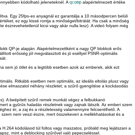
könnyebben kódolható jeleneteknél. A
qcomp
alapértelmezett értéke
lítva. Egy 25fps-es anyagnál ez garantálja a 10 másodpercen belüli
értéket; ez egy kissé rontja a minőséget/bitrátát. Ha csak a minőség
 észrevehetetlenül kicsi vagy akár nulla lesz). A videó folyam még
 blokk QP-je alapján. Alapértelmezettként a nagy QP blokkok erős
ított erősség jól megválasztott és jó eséllyel PSNR-optimális
sát.
ha sem jó ötlet és a legtöbb esetben azok az emberek, akik ezt
mális. Ritkább esetben nem optimális, az ideális eltolás plusz vagy
tése elmaszatol néhány részletet; a szűrő gyengítése a kockásodás
jos). A beépített szűrő remek munkát végez a felbukkanó
mert a gyűrűs haladás részletnek vagy zajnak látszik. Az emberi szem
ghez ér, a zaj és a részletesség valamennyire felcserélhető. A
 szem nem veszi észre, mert összekeveri a mellékhatásokat és a
 H.264 kódolásod túl foltos vagy maszatos, próbáld meg lejátszani a
apsz, mint a deblocking szűrővel való pepecseléssel.