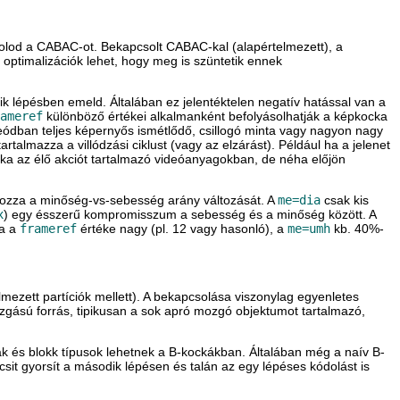
olod a CABAC-ot. Bekapcsolt CABAC-kal (alapértelmezett), a
 optimalizációk lehet, hogy meg is szüntetik ennek
k lépésben emeld. Általában ez jelentéktelen negatív hatással van a
ameref
különböző értékei alkalmanként befolyásolhatják a képkocka
ideódban teljes képernyős ismétlődő, csillogó minta vagy nagyon nagy
artalmazza a villódzási ciklust (vagy az elzárást). Például ha a jelenet
tka az élő akciót tartalmazó videóanyagokban, de néha előjön
hozza a minőség-vs-sebesség arány változását. A
me=dia
csak kis
x
) egy ésszerű kompromisszum a sebesség és a minőség között. A
Ha a
frameref
értéke nagy (pl. 12 vagy hasonló), a
me=umh
kb. 40%-
mezett partíciók mellett). A bekapcsolása viszonylag egyenletes
gású forrás, tipikusan a sok apró mozgó objektumot tartalmazó,
ák és blokk típusok lehetnek a B-kockákban. Általában még a naív B-
sit gyorsít a második lépésen és talán az egy lépéses kódolást is