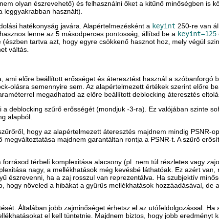
 nem olyan észrevehető) és felhasználni őket a kitűnő minőségben is 
a leggyakrabban használt).
 kódolási hatékonyság javára. Alapértelmezésként a
keyint
250-re van ál
 hasznos lenne az 5 másodperces pontosság, állítsd be a
keyint=125
(észben tartva azt, hogy egyre csökkenő hasznot hoz, mely végül szinte
et váltás.
ra, ami előre beállított erősséget és áteresztést használ a szóbanforgó
olásra semennyire sem. Az alapértelmezett értékek szerint előre beáll
raméterrel megadhatod az előre beállított deblocking áteresztés eltolá
 a deblocking szűrő erősségét (mondjuk -3-ra). Ez valójában szinte so
ng alapból.
 szűrőről, hogy az alapértelmezett áteresztés majdnem mindig PSNR-opti
 megváltoztatása majdnem garantáltan rontja a PSNR-t. A szűrő erősí
a forrásod térbeli komplexitása alacsony (pl. nem túl részletes vagy za
plexitása nagy, a mellékhatások még kevésbé láthatóak. Ez azért van, 
 észrevenni, ha a zaj rosszul van reprezentálva. Ha szubjektív minősé
, hogy növeled a hibákat a gyűrűs mellékhatások hozzáadásával, de a
ét. Általában jobb zajminőséget érhetsz el az utófeldolgozással. Ha a
lékhatásokat el kell tüntetnie. Majdnem biztos, hogy jobb eredményt k