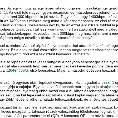
ra. Az egyik, hogy az egy lépés rátakontollja nem pszichikai, így gyak
élből áll. Az első fele nagyon gyors mozgású, 60 másodperces jelenet, 
jön, ami 300 kbps-sel is jól néz ki. Tegyük fel, hogy 1400kbps-t kérsz
lőtt az 1400kbps-t célozza meg mind a két szegmensben. Az első rész erő
lesz kvantálva; tökéletesen néz ki, de az ezzel járó bitráta többlet tel
dperce túlságosan túl lesz kvantálva, mert a rátakontroll még a videó e
szi, tulajdonképpen kevesebb, mint 300kbps-t fog használni, ami a meg
gében mégis növelik a bitráta félrebecslésének esélyét.
sel szemben. Az első lépésből nyert statisztikai adatokból a kódoló eg
itekben). Ez a bitek sokkal ésszerűbb, jobban megtervezett elosztását
hogy hogyan tudod ezt a felosztást kedvedre változtatni.
. Az első lépés opcióit rá lehet hangolni a nagyobb sebességre és a gy
kicsit alacsonyabb lesz mert a méret becslés kevésbé pontos, de a mi
át a
x264encopts
első lépéséhez. Majd, a második lépésben használj l
eges számú egymás utáni lépések elvégzésére. Ha megadod a
pass=1
op
és megírja a sajátját. Egy ezt követő lépésnek már nagyon jó alapjai 
össz minőségi nyereség ebből közel van a nullához és lehetséges, hogy
 segít, ha két lépéssel rossz bitráta jóslást kaptál vagy ronda átmenet
agy több) lépés jól jöhet a haladó felhasználóknak, de a rövidítés vége
mozgást tartalmazó jelenetekhez használt bitek arányát szabályozza. 
kevés mozgást tartalmazó részek valószínűleg tökéletesen fognak kiné
 kvantálási paramétert ér el (QP). A konstans QP nem néz ki rosszul,