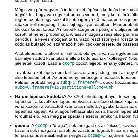
kétszer olyan lassú.
Mégis van pár nagyon jó indok a két lépéses kódolás használatá
tegyük fel, hogy van egy két perces videód, mely két eltérő f
rögtön ez után egy sokkal kisebb igényű 60 másodperces jelenet 
rátakontroll rengeteg "hibát" ejt egy ilyen esetben. Mindenek e
blokkos képet kapsz. A második szegmens pedig erőteljesen alul 
közötti átmenet problémája. A lassú mozgású rész első pár máso
periódus" a kevés mozgást tartalmazó részt szörnyen rosszá te
kódolás buktatóiból származó hibák csökkentésére, de összessé
A többlépéses rátakontrollnak több előnye is van az egylépéses
bármilyen adott kvantálás melletti kódolásának "költségét" (b
jelenetek között. Lásd a
qcomp
opciót lejjebb néhány ötletért, 
Továbbá a két lépés nem tart kétszer annyi ideig, mint az egy
első lépésed lehet. Az eredmény minősége a második lépésben 
Például próbáld meg a
subq=1:frameref=1
opció hozzáadás
subq=6:frameref=15:partitions=all:me=umh
Három lépéses kódolás
? Az x264 lehetőséget nyújt tetszől
lépésben, a következő lépés beolvassa az előző statisztikáját 
vonatkozóan a választott kvantálás mellett. A gyakorlatban az 
lépéshez képest. Az átlagos felhasználásban a három lépés akkor
fordulhat elő. Van még pár speciális eset is, amikor a három (v
qcomp
: A
qcomp
a "drága", sok mozgást és az "olcsó", kevés 
Ezzel a sok mozgású részek borzasztóan fognak kinézni, míg a 
felhasználni. A másik extrém véglet a
qcomp=1
majdnem konstans