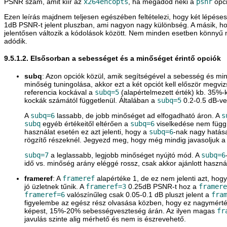
PSNR szám, amit kiír az
x264encopts
, ha megadod neki a
psnr
opci
Ezen leírás majdnem teljesen egészében feltételezi, hogy két lépéses 
1dB PSNR-t jelent pluszban, ami nagyon nagy különbség. A másik, hog
jelentősen változik a kódolások között. Nem minden esetben könnyű m
adódik.
9.5.1.2. Elsősorban a sebességet és a minőséget érintő opciók
subq
: Azon opciók közül, amik segítségével a sebesség és min
minőség tuningolása, akkor ezt a két opciót kell először meg
referencia kockával a
subq=5
(alapértelmezett érték) kb. 35%-k
kockák számától függetlenül. Általában a
subq=5
0.2-0.5 dB-ve
A
subq=6
lassabb, de jobb minőséget ad elfogadható áron. A
s
subq
egyéb értékeitől eltérően a
subq=6
viselkedése nem függ
használat esetén ez azt jelenti, hogy a
subq=6
-nak nagy hatás
rögzítő részeknél. Jegyezd meg, hogy még mindig javasoljuk 
subq=7
a leglassabb, legjobb minőséget nyújtó mód. A
subq=6
idő vs. minőség arány eléggé rossz, csak akkor ajánlott haszná
frameref
: A
frameref
alapértéke 1, de ez nem jelenti azt, hogy 
jó üzletnek tűnik. A
frameref=3
0.25dB PSNR-t hoz a
framere
frameref=6
valószínűleg csak 0.05-0.1 dB pluszt jelent a
fra
figyelembe az egész rész olvasása közben, hogy ez nagymérték
képest, 15%-20% sebességveszteség árán. Az ilyen magas
fr
javulás szinte alig mérhető és nem is észrevehető.