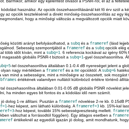
ót. Bármikor, amikor egy kijelentést olvasol a PSNR-ről, él az a feltéte
kódolást használsz. Az opciók összehasonlításánál két fő érv szól a ké
y az opciók tesztelésénél a direkt minőség-összehasonlítás az egy lé
egmondani, hogy a minőségi változás a megváltozott opciók miatt követ
őség közötti arányt befolyásolhatod, a
subq
és a
frameref
(lásd lejje
vizsgálnod. Sebesség szempontjából a
frameref
és a
subq
opciók elég e
al több időt kíván, mint a
subq=1
. 6 referencia kockával az igény 60% 
l magasabb globális PSNR-t biztosít a
subq=1
-gyel összehasonlítva. Á
ubq=5
-tel összehasonlítva általában 0.1-0.4 dB nyereséget jelent a 
 olyan nagy mértékben a
frameref
és a
me
opcióktól. A
subq=6
hatéko
a van mind a sebességre, mint a minőségre az összetett, sok mozgást 
a
bframes
értékének valamilyen nullától különböző értékre történő állítás
-tal összehasonlítva általában 0.01-0.05 dB globális PSNR növelést je
lni, ha minden egyes bit fontos és a kódolási idő nem számít.
jó dolog 1-re állítani. Pusztán a
frameref
növelése 2-re kb. 0.15dB P
f=1
-hez képest, ami látható különbség. A
frameref=3
kb. 15%-kal la
meref=3
-hoz képest, további 15% sebességveszteség mellett.
framere
ben változhat a forrásodtól függően). Egy átlagos esetben a
framere
ameref
értékeknél az egyedüli igazán jó dolog, amit mondhatunk, hogy