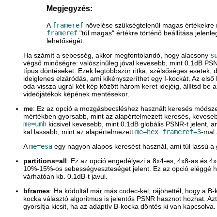
Megjegyzés:
A
frameref
növelése szükségtelenül magas értékekre
frameref
"túl magas" értékre történő beállítása jelenl
lehetőségét.
Ha számít a sebesség, akkor megfontolandó, hogy alacsony
s
végső minőségre: valószínűleg jóval kevesebb, mint 0.1dB PSNR
típus döntéseket. Ezek legtöbbször ritka, szélsőséges esetek, 
ideiglenes elzáródás, ami kikényszeríthet egy I-kockát. Az első
oda-vissza ugrál két kép között három keret idejéig, állítsd be 
videójátékok képének mentésekor.
me
: Ez az opció a mozgásbecsléshez használt keresés módsze
mértékben gyorsabb, mint az alapértelmezett keresés, kevesebb
me=umh
kicsivel kevesebb, mint 0.1dB globális PSNR-t jelent, am
kal lassabb, mint az alapértelmezett
me=hex
.
frameref=3
-mal
A
me=esa
egy nagyon alapos keresést használ, ami túl lassú a 
partitions=all
: Ez az opció engedélyezi a 8x4-es, 4x8-as és 4x
10%-15%-os sebességveszteséget jelent. Ez az opció eléggé h
várhatóan kb. 0.1dB-t javul.
bframes
: Ha kódoltál már más codec-kel, rájöhettél, hogy a B
kocka választó algoritmus is jelentős PSNR hasznot hozhat. Azt
gyorsítja kicsit, ha az adaptív B-kocka döntés ki van kapcsolva.