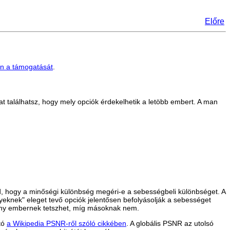
Előre
n a támogatását
.
kat találhatsz, hogy mely opciók érdekelhetik a letöbb embert. A man
od, hogy a minőségi különbség megéri-e a sebességbeli különbséget. A
yeknek" eleget tevő opciók jelentősen befolyásolják a sebességet
éhány embernek tetszhet, míg másoknak nem.
ató
a Wikipedia PSNR-ről szóló cikkében
. A globális PSNR az utolsó