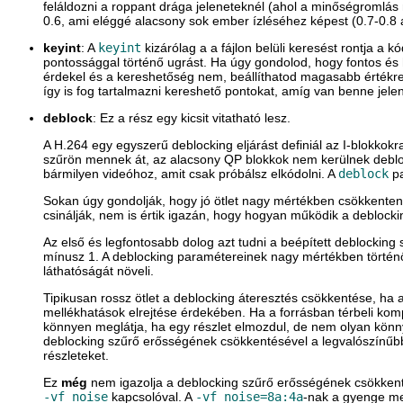
feláldozni a roppant drága jeleneteknél (ahol a minőségromlás
0.6, ami eléggé alacsony sok ember ízléséhez képest (0.7-0.8 
keyint
: A
keyint
kizárólag a a fájlon belüli keresést rontja a
pontossággal történő ugrást. Ha úgy gondolod, hogy fontos és
érdekel és a kereshetőség nem, beállíthatod magasabb értékre 
így is fog tartalmazni kereshető pontokat, amíg van benne jelen
deblock
: Ez a rész egy kicsit vitatható lesz.
A H.264 egy egyszerű deblocking eljárást definiál az I-blokkok
szűrön mennek át, az alacsony QP blokkok nem kerülnek deblock-
bármilyen videóhoz, amit csak próbálsz elkódolni. A
deblock
pa
Sokan úgy gondolják, hogy jó ötlet nagy mértékben csökkenteni
csinálják, nem is értik igazán, hogy hogyan működik a deblocki
Az első és legfontosabb dolog azt tudni a beépített deblocking
mínusz 1. A deblocking paramétereinek nagy mértékben történő
láthatóságát növeli.
Tipikusan rossz ötlet a deblocking áteresztés csökkentése, ha 
mellékhatások elrejtése érdekében. Ha a forrásban térbeli kom
könnyen meglátja, ha egy részlet elmozdul, de nem olyan könnyű
deblocking szűrő erősségének csökkentésével a legvalószínűbb
részleteket.
Ez
még
nem igazolja a deblocking szűrő erősségének csökkentés
-vf noise
kapcsolóval. A
-vf noise=8a:4a
-nak a gyenge mel