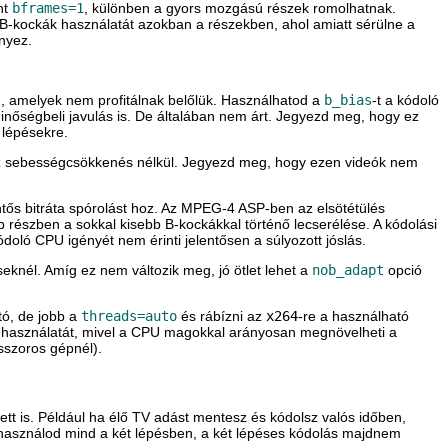
nt
bframes=1
, különben a gyors mozgású részek romolhatnak.
 B-kockák használatát azokban a részekben, ahol amiatt sérülne a
nyez.
n, amelyek nem profitálnak belőlük. Használhatod a
b_bias
-t a kódoló
inőségbeli javulás is. De általában nem árt. Jegyezd meg, hogy ez
 lépésekre.
kapsz sebességcsökkenés nélkül. Jegyezd meg, hogy ezen videók nem
entős bitráta spórolást hoz. Az MPEG-4 ASP-ben az elsötétülés
b részben a sokkal kisebb B-kockákkal történő lecserélése. A kódolási
doló CPU igényét nem érinti jelentősen a súlyozott jóslás.
eknél. Amíg ez nem változik meg, jó ötlet lehet a
nob_adapt
opció
tó, de jobb a
threads=auto
és rábízni az
x264
-re a használható
a használatát, mivel a CPU magokkal arányosan megnövelheti a
sszoros gépnél).
ett is. Például ha élő TV adást mentesz és kódolsz valós időben,
t használod mind a két lépésben, a két lépéses kódolás majdnem