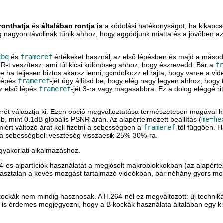
ronthatja
és
általában rontja is
a kódolási hatékonyságot, ha kikapcs
eg nagyon távolinak tűnik ahhoz, hogy aggódjunk miatta és a jövőben az
ubq
és
frameref
értékeket használj az első lépésben és majd a másodi
-t veszítesz, ami túl kicsi különbség ahhoz, hogy észrevedd. Bár a
fr
de ha teljesen biztos akarsz lenni, gondolkozz el rajta, hogy van-e a v
 lépés
frameref
-jét úgy állítsd be, hogy elég nagy legyen ahhoz, hogy t
az első lépés
frameref
-jét 3-ra vagy magasabbra. Ez a dolog eléggé ri
rét választja ki. Ezen opció megváltoztatása természetesen magával 
, mint 0.1dB globális PSNR árán. Az alapértelmezett beállítás (
me=he
iért változó árat kell fizetni a sebességben a
frameref
-től függően. 
 a sebességbeli veszteség visszaesik 25%-30%-ra.
gyakorlati alkalmazáshoz.
4-es alpartíciók használatát a megjósolt makroblokkokban (az alapértel
asztalan a kevés mozgást tartalmazó videókban, bár néhány gyors moz
-kockák nem mindig hasznosak. A H.264-nél ez megváltozott: új technik
 is érdemes megjegyezni, hogy a B-kockák használata általában egy kic