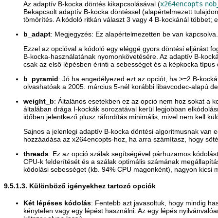
Az adaptív B-kocka döntés kikapcsolásával (
x264encopts
nob
Bekapcsolt adaptív B-kocka döntéssel (alapértelmezett tulajd
tömörítés. A kódoló ritkán választ 3 vagy 4 B-kockánál többet
b_adapt
: Megjegyzés: Ez alapértelmezetten be van kapcsolva.
Ezzel az opcióval a kódoló egy eléggé gyors döntési eljárást 
B-kocka-használatának nyomonkövetésére. Az adaptív B-kockák s
csak az első lépésben érinti a sebességet és a képkocka típus
b_pyramid
: Jó ha engedélyezed ezt az opciót, ha >=2 B-kocká
olvashatóak a 2005. március 5-nél korábbi libavcodec-alapú de
weight_b
: Általános esetekben ez az opció nem hoz sokat a kon
általában drága I-kockák sorozatával kerül legjobban elkódolás
időben jelentkező plusz ráfordítás minimális, mivel nem kell kü
Sajnos a jelenlegi adaptív B-kocka döntési algoritmusnak van e
hozzáadása az x264encopts-hoz, ha arra számítasz, hogy sötét
threads
: Ez az opció szálak segítségével párhuzamos kódolást 
CPU-k felderítését és a szálak optimális számának megállapít
kódolási sebességet (kb. 94% CPU magonként), nagyon kicsi m
9.5.1.3. Különböző igényekhez tartozó opciók
Két lépéses kódolás
: Fentebb azt javasoltuk, hogy mindig ha
kénytelen vagy egy lépést használni. Az egy lépés nyilvánvaló