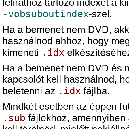
felirathoz tartozó indexet a k
-vobsuboutindex
-szel.
Ha a bemenet nem DVD, akk
használnod ahhoz, hogy me
.idx
kimeneti
elkészítéséhe
Ha a bemenet nem DVD és 
kapcsolót kell használnod, ho
.idx
beletenni az
fájlba.
Mindkét esetben az éppen fut
.sub
fájlokhoz, amennyiben a
kell törölnöd, mielőtt nekiállná