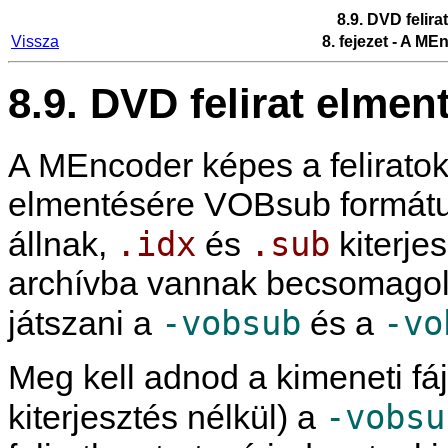
8.9. DVD felir
Vissza
8. fejezet - A
MEn
8.9. DVD felirat elme
A
MEncoder
képes a felirato
elmentésére VOBsub formátum
.idx
.sub
állnak,
és
kiterje
archívba vannak becsomago
-vobsub
-vo
játszani a
és a
Meg kell adnod a kimeneti fáj
-vobsu
kiterjesztés nélkül) a