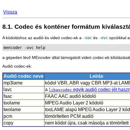
Vissza
8.1. Codec és konténer formátum kiválaszt
A kódoláshoz az audió és videó codec-ek a
-oac
és
-ovc
opciókkal a
mencoder -ovc help
a gépeden lévő
MEncoder
által támogatott videó codec-ek kilistázás
Audió codec-ek:
Audió codec neve
Leírás
mp3lame
kódol VBR, ABR vagy CBR MP3-at LAM
lavc
a
egyik audió codec-jét haszn
libavcodec
faac
FAAC AAC audió kódoló
toolame
MPEG Audio Layer 2 kódoló
twolame
tooLAME alapú MPEG Audio Layer 2 kód
pcm
tömörítetlen PCM audió
copy
nem kódol újra, csak másolja a tömörített