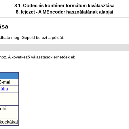
8.1. Codec és konténer formátum kiválasztása
8. fejezet - A
MEncoder
használatának alapjai
ása
dható meg. Gépeld be ezt a példát:
ához. A következő választások érhetőek el:
E-mel
álja
oló
 kockákat