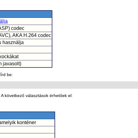
álja
(ASP) codec
AVC), AKA H.264 codec
s használja
 kockákat
 javasolt)
Írd be:
. A következő választások érhetőek el:
lamelyik konténer