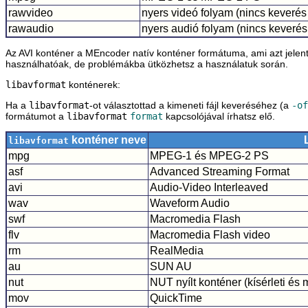
rawvideo
nyers videó folyam (nincs keverés
rawaudio
nyers audió folyam (nincs keverés
Az AVI konténer a
MEncoder
natív konténer formátuma, ami azt jelent
használhatóak, de problémákba ütközhetsz a használatuk során.
libavformat
konténerek:
Ha a
libavformat
-ot választottad a kimeneti fájl keveréséhez (a
-of
formátumot a
libavformat
format
kapcsolójával írhatsz elő.
konténer neve
libavformat
mpg
MPEG-1 és MPEG-2 PS
asf
Advanced Streaming Format
avi
Audio-Video Interleaved
wav
Waveform Audio
swf
Macromedia Flash
flv
Macromedia Flash video
rm
RealMedia
au
SUN AU
nut
NUT nyílt konténer (kísérleti és
mov
QuickTime