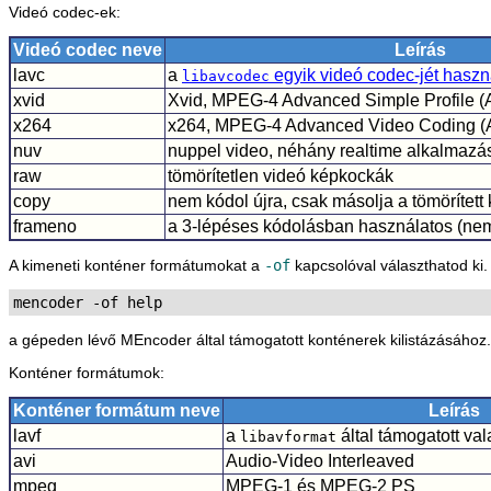
Videó codec-ek:
Videó codec neve
Leírás
lavc
a
egyik videó codec-jét haszn
libavcodec
xvid
Xvid, MPEG-4 Advanced Simple Profile 
x264
x264, MPEG-4 Advanced Video Coding (
nuv
nuppel video, néhány realtime alkalmazá
raw
tömörítetlen videó képkockák
copy
nem kódol újra, csak másolja a tömörített
frameno
a 3-lépéses kódolásban használatos (nem
A kimeneti konténer formátumokat a
-of
kapcsolóval választhatod ki. 
mencoder -of help
a gépeden lévő
MEncoder
által támogatott konténerek kilistázásához
Konténer formátumok:
Konténer formátum neve
Leírás
lavf
a
által támogatott va
libavformat
avi
Audio-Video Interleaved
mpeg
MPEG-1 és MPEG-2 PS