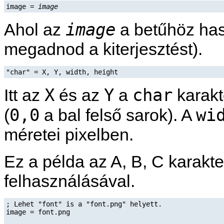
image = 
image
image
Ahol az
a betűhöz hasz
megadnod a kiterjesztést).
"char" = X, Y, width, height
X
Y
char
Itt az
és az
a
karakt
0,0
wi
(
a bal felső sarok). A
méretei pixelben.
Ez a példa az A, B, C karakte
felhasználásával.
; Lehet "font" is a "font.png" helyett.

image = font.png
