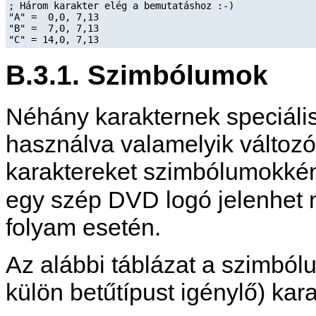
; Három karakter elég a bemutatáshoz :-)

"A" =  0,0, 7,13

"B" =  7,0, 7,13

B.3.1. Szimbólumok
Néhány karakternek speciális
használva valamelyik változó 
karaktereket szimbólumokként
egy szép DVD logó jelenhet 
folyam esetén.
Az alábbi táblázat a szimból
külön betűtípust igénylő) kar