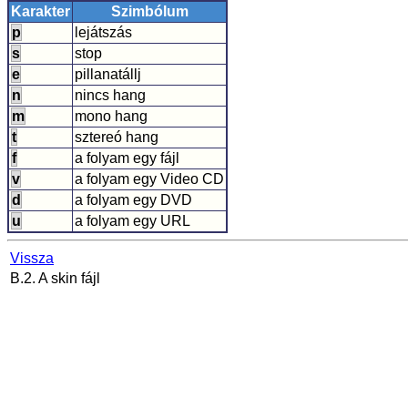
Karakter
Szimbólum
p
lejátszás
s
stop
e
pillanatállj
n
nincs hang
m
mono hang
t
sztereó hang
f
a folyam egy fájl
v
a folyam egy Video CD
d
a folyam egy DVD
u
a folyam egy URL
Vissza
B.2. A skin fájl