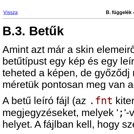
Vissza
B. függelék 
B.3. Betűk
Amint azt már a skin elemeirő
betűtípust egy kép és egy leír
teheted a képen, de győződj 
méretük pontosan meg van adv
.fnt
A betű leíró fájl (az
kite
;
megjegyzéseket, melyek '
'-
helyet. A fájlban kell, hogy s