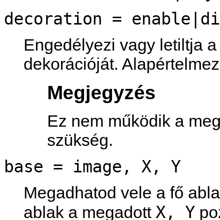
decoration = enable|di
Engedélyezi vagy letiltja 
dekorációját. Alapértelme
Megjegyzés
Ez nem működik a megje
szükség.
base = image, X, Y
Megadhatod vele a fő abla
X, Y
ablak a megadott
poz