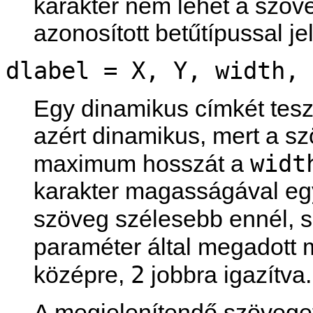
karakter nem lehet a szöv
azonosított betűtípussal je
dlabel = X, Y, width, 
Egy dinamikus címkét tesz
azért dinamikus, mert a sz
widt
maximum hosszát a
karakter magasságával eg
szöveg szélesebb ennél, s
paraméter által megadott 
2
középre,
jobbra igazítva.
A megjelenítendő szövege