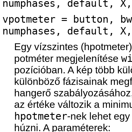
numphases, default, X,
vpotmeter = button, bw
numphases, default, X,
Egy vízszintes (hpotmeter
w
potméter megjelenítése
pozícióban. A kép több kü
különböző fázisainak megfe
hangerő szabályozásához, 
az értéke változik a mini
hpotmeter
-nek lehet egy
húzni. A paraméterek: