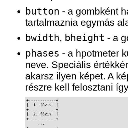
button
- a gombként ha
tartalmaznia egymás ala
bwidth
bheight
,
- a 
phases
- a hpotmeter k
neve. Speciális értékké
akarsz ilyen képet. A k
részre kell felosztani így
+------------+

|  1. fázis  |

+------------+

|  2. fázis  |

+------------+

     ...

+------------+
