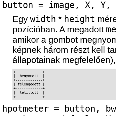
button = image, X, Y, 
width
height
Egy
*
mére
m
pozícióban. A megadott
amikor a gombot megnyom
képnek három részt kell t
állapotainak megfelelően),
+-------------+

|  benyomott  |

+-------------+

| felengedett |

+-------------+

|  letiltott  |

+-------------+
hpotmeter = button, bw