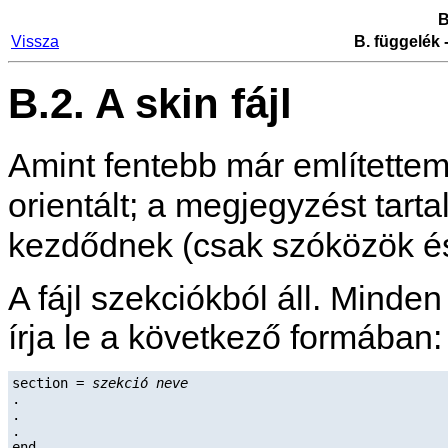
B
Vissza
B. függelék 
B.2. A skin fájl
Amint fentebb már említettem,
orientált; a megjegyzést tart
kezdődnek (csak szóközök és 
A fájl szekciókból áll. Minde
írja le a következő formában:
section = 
szekció neve
.

.

.
