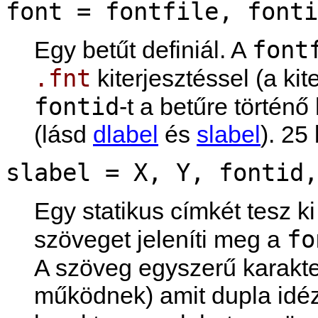
font = fontfile, fonti
font
Egy betűt definiál. A
.fnt
kiterjesztéssel (a kit
fontid
-t a betűre történ
(lásd
dlabel
és
slabel
). 25 
slabel = X, Y, fontid,
Egy statikus címkét tesz k
fo
szöveget jeleníti meg a
A szöveg egyszerű karakte
működnek) amit dupla idéző