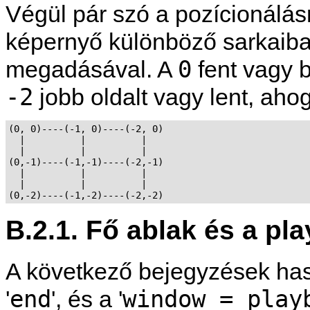
Végül pár szó a pozícionálásr
képernyő különböző sarkaib
0
megadásával. A
fent vagy b
-2
jobb oldalt vagy lent, ahogy
(0, 0)----(-1, 0)----(-2, 0)

  |          |          |

  |          |          |

(0,-1)----(-1,-1)----(-2,-1)

  |          |          |

  |          |          |

B.2.1. Fő ablak és a pl
A következő bejegyzések has
end
window = play
'
', és a '