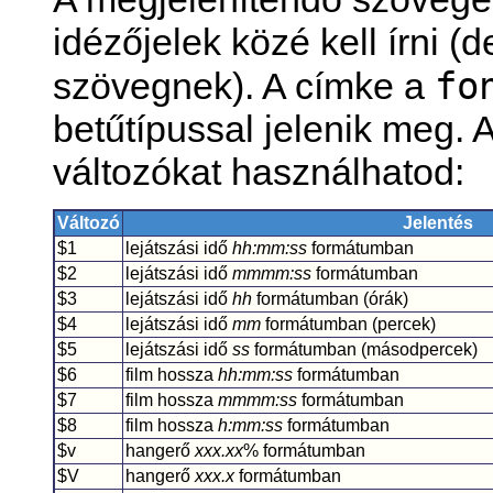
idézőjelek közé kell írni (
fo
szövegnek). A címke a
betűtípussal jelenik meg.
változókat használhatod:
Változó
Jelentés
$1
lejátszási idő
hh:mm:ss
formátumban
$2
lejátszási idő
mmmm:ss
formátumban
$3
lejátszási idő
hh
formátumban (órák)
$4
lejátszási idő
mm
formátumban (percek)
$5
lejátszási idő
ss
formátumban (másodpercek)
$6
film hossza
hh:mm:ss
formátumban
$7
film hossza
mmmm:ss
formátumban
$8
film hossza
h:mm:ss
formátumban
$v
hangerő
xxx.xx
% formátumban
$V
hangerő
xxx.x
formátumban