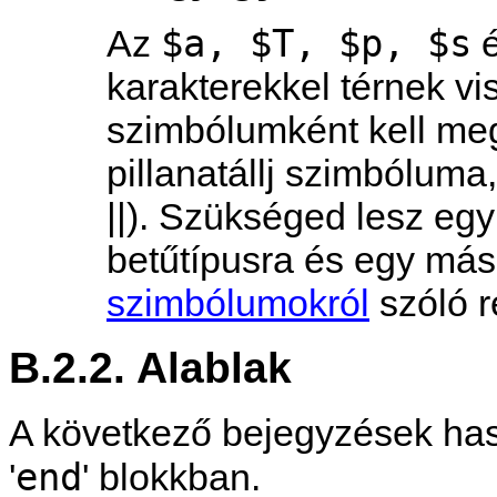
$a, $T, $p, $s
Az
karakterekkel térnek vi
szimbólumként kell meg
pillanatállj szimbóluma
||). Szükséged lesz egy
betűtípusra és egy má
szimbólumokról
szóló r
B.2.2. Alablak
A következő bejegyzések has
end
'
' blokkban.