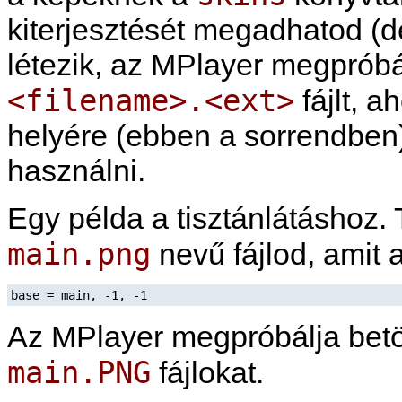
kiterjesztését megadhatod (d
létezik, az
MPlayer
megpróbál
<filename>.<ext>
fájlt, a
helyére (ebben a sorrendben).
használni.
Egy példa a tisztánlátáshoz. 
main.png
nevű fájlod, amit 
base = main, -1, -1
Az
MPlayer
megpróbálja betö
main.PNG
fájlokat.