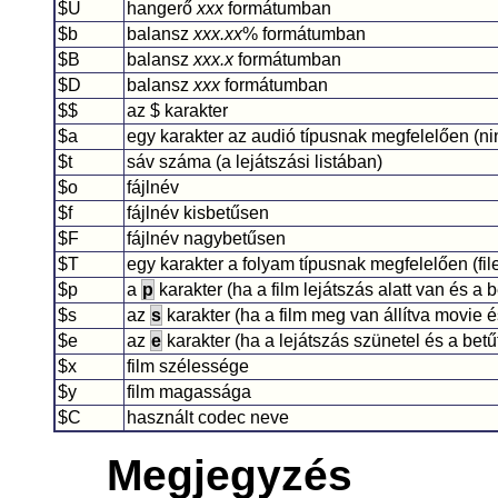
$U
hangerő
xxx
formátumban
$b
balansz
xxx.xx
% formátumban
$B
balansz
xxx.x
formátumban
$D
balansz
xxx
formátumban
$$
az $ karakter
$a
egy karakter az audió típusnak megfelelően (ni
$t
sáv száma (a lejátszási listában)
$o
fájlnév
$f
fájlnév kisbetűsen
$F
fájlnév nagybetűsen
$T
egy karakter a folyam típusnak megfelelően (fil
$p
a
p
karakter (ha a film lejátszás alatt van és a
$s
az
s
karakter (ha a film meg van állítva movie 
$e
az
e
karakter (ha a lejátszás szünetel és a be
$x
film szélessége
$y
film magassága
$C
használt codec neve
Megjegyzés