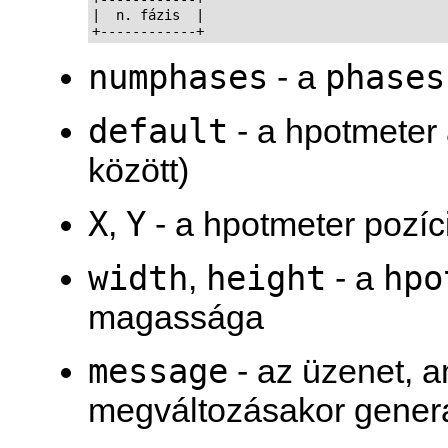
|  n. fázis  |

+------------+
numphases
phases
- a
default
- a hpotmeter 
között)
X
Y
,
- a hpotmeter pozíc
width
height
hpo
,
- a
magassága
message
- az üzenet, 
megváltozásakor gener