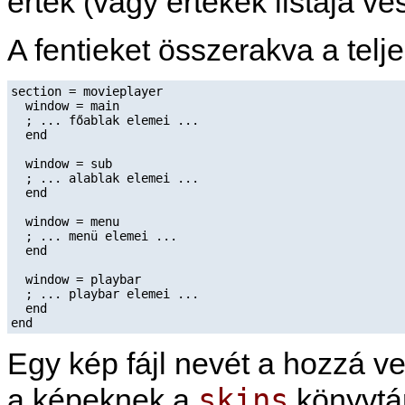
érték (vagy értékek listája ve
A fentieket összerakva a telje
section = movieplayer

  window = main

  ; ... főablak elemei ...

  end

  window = sub

  ; ... alablak elemei ...

  end

  window = menu

  ; ... menü elemei ...

  end

  window = playbar

  ; ... playbar elemei ...

  end

Egy kép fájl nevét a hozzá ve
skins
a képeknek a
könyvtár