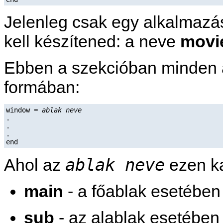
Jelenleg csak egy alkalmazás
kell készítened: a neve
movi
Ebben a szekcióban minden ab
formában:
window = 
ablak neve
.

.

.

ablak neve
Ahol az
ezen ka
main
- a főablak esetében
sub
- az alablak esetében