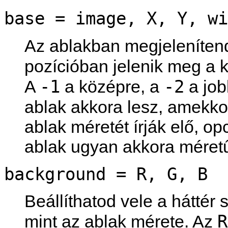
base = image, X, Y, wi
Az ablakban megjeleníten
pozícióban jelenik meg a 
-1
-2
A
a középre, a
a job
ablak akkora lesz, amekko
ablak méretét írják elő, o
ablak ugyan akkora méretű 
background = R, G, B
Beállíthatod vele a háttér
R
mint az ablak mérete. Az