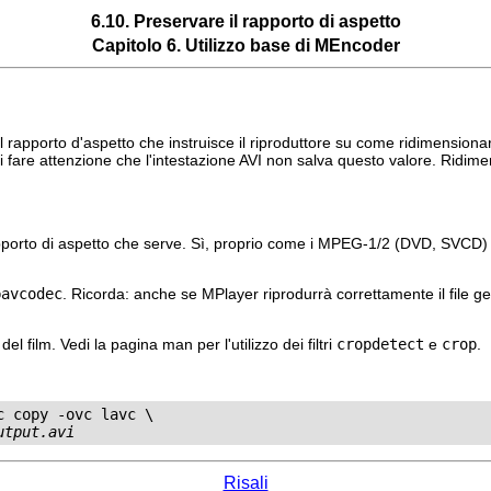
6.10. Preservare il rapporto di aspetto
Capitolo 6. Utilizzo base di
MEncoder
apporto d'aspetto che instruisce il riproduttore su come ridimensionare
vi fare attenzione che l'intestazione AVI non salva questo valore. Ridime
apporto di aspetto che serve. Sì, proprio come i MPEG-1/2 (DVD, SVCD) e
bavcodec
. Ricorda: anche se
MPlayer
riprodurrà correttamente il file ge
 film. Vedi la pagina man per l'utilizzo dei filtri
cropdetect
e
crop
.
 copy -ovc lavc \

utput.avi
Risali