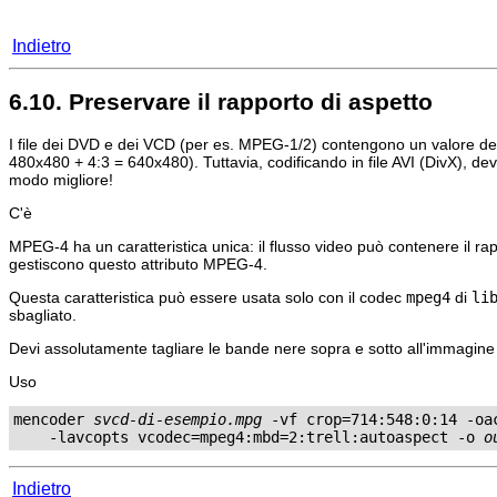
Indietro
6.10. Preservare il rapporto di aspetto
I file dei DVD e dei VCD (per es. MPEG-1/2) contengono un valore del r
480x480 + 4:3 = 640x480). Tuttavia, codificando in file AVI (DivX), de
modo migliore!
C'è
MPEG-4 ha un caratteristica unica: il flusso video può contenere il r
gestiscono questo attributo MPEG-4.
Questa caratteristica può essere usata solo con il codec
mpeg4
di
li
sbagliato.
Devi assolutamente tagliare le bande nere sopra e sotto all'immagine del
Uso
mencoder 
svcd-di-esempio.mpg
 -vf crop=714:548:0:14 -oac
    -lavcopts vcodec=mpeg4:mbd=2:trell:autoaspect -o 
o
Indietro