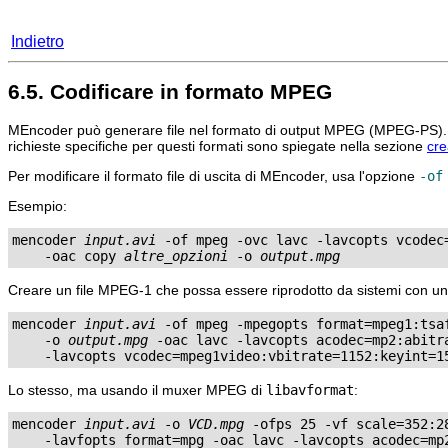
Indietro
6.5. Codificare in formato MPEG
MEncoder
può generare file nel formato di output MPEG (MPEG-PS).
richieste specifiche per questi formati sono spiegate nella sezione
cr
Per modificare il formato file di uscita di
MEncoder
, usa l'opzione
-of
Esempio:
mencoder 
input.avi
 -of mpeg -ovc lavc -lavcopts vcodec=
    -oac copy 
altre_opzioni
 -o 
output.mpg
Creare un file MPEG-1 che possa essere riprodotto da sistemi con un 
mencoder 
input.avi
 -of mpeg -mpegopts format=mpeg1:tsaf
    -o 
output.mpg
 -oac lavc -lavcopts acodec=mp2:abitra
Lo stesso, ma usando il muxer MPEG di
libavformat
:
mencoder 
input.avi
 -o 
VCD.mpg
 -ofps 25 -vf scale=352:28
    -lavfopts format=mpg -oac lavc -lavcopts acodec=mp2