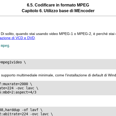
6.5. Codificare in formato MPEG
Capitolo 6. Utilizzo base di
MEncoder
 Di solito, quando stai usando video MPEG-1 o MPEG-2, è perché stai
eazione di VCD e DVD
.
 mpeg
.
mpeg1video \

supporto multimediale minimale, come l'installazione di default di Win
:muxrate=2000 \

te=224 -ovc lavc \

8,harddup -of lavf \

:abitrate=224 -ovc lavc \
