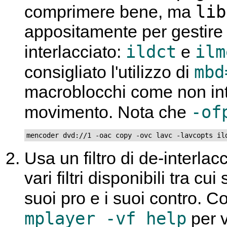
lib
comprimere bene, ma
appositamente per gestire 
ildct
ilm
interlacciato:
e
mbd
consigliato l'utilizzo di
macroblocchi come non inte
-of
movimento. Nota che
mencoder dvd://1 -oac copy -ovc lavc -lavcopts il
Usa un filtro di de-interlac
vari filtri disponibili tra c
suoi pro e i suoi contro. C
mplayer -vf help
per v