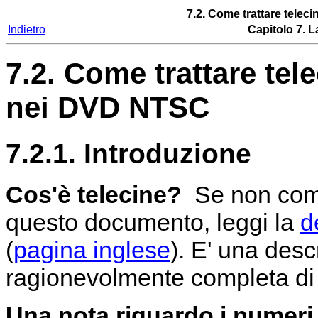
7.2. Come trattare telec
Indietro
Capitolo 7. L
7.2. Come trattare tel
nei DVD NTSC
7.2.1. Introduzione
Cos'è telecine?
Se non comp
questo documento, leggi la
d
(
pagina inglese
). E' una des
ragionevolmente completa di c
Una nota riguardo i numeri