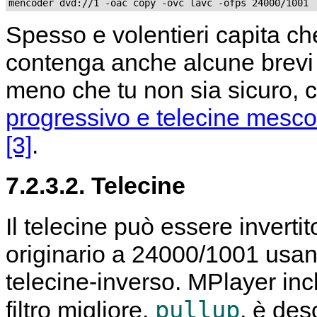
mencoder dvd://1 -oac copy -ovc lavc -ofps 24000/1001
Spesso e volentieri capita c
contenga anche alcune brevi p
meno che tu non sia sicuro, c
progressivo e telecine mescol
[3]
.
7.2.3.2. Telecine
Il telecine può essere invertit
originario a 24000/1001 usa
telecine-inverso.
MPlayer
incl
pullup
filtro migliore,
, è des