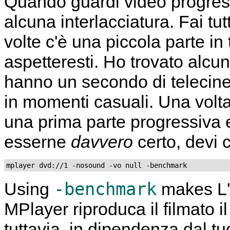
Quando guardi video progres
alcuna interlacciatura. Fai tu
volte c'è una piccola parte in 
aspetteresti. Ho trovato alcun
hanno un secondo di telecine
in momenti casuali. Una vol
una prima parte progressiva e
esserne
davvero
certo, devi c
mplayer dvd://1 -nosound -vo null -benchmark
-benchmark
Using
makes L'u
MPlayer
riproduca il filmato 
tuttavia, in dipendenza dal t