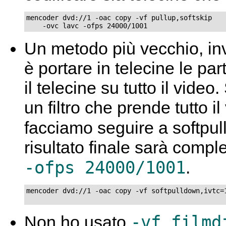
mencoder dvd://1 -oac copy -vf pullup,softskip

    -ovc lavc -ofps 24000/1001
Un metodo più vecchio, inve
è portare in telecine le pa
il telecine su tutto il vid
un filtro che prende tutto il
facciamo seguire a softpu
risultato finale sarà comp
-ofps 24000/1001
.
mencoder dvd://1 -oac copy -vf softpulldown,ivtc=1
-vf filmd
Non ho usato