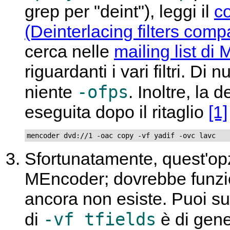
grep per "deint"), leggi il
co
(Deinterlacing filters comp
cerca nelle
mailing list di
riguardanti i vari filtri. Di
-ofps
niente
. Inoltre, la
eseguita dopo il ritaglio
[1]
mencoder dvd://1 -oac copy -vf yadif -ovc lavc
Sfortunatamente, quest'op
MEncoder
; dovrebbe funz
ancora non esiste. Puoi sub
-vf tfields
di
è di gen