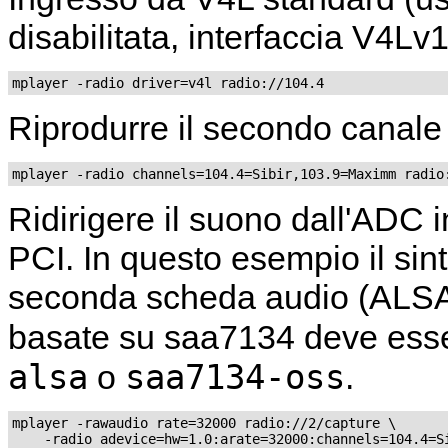
disabilitata, interfaccia V4Lv1
mplayer -radio driver=v4l radio://104.4
Riprodurre il secondo canale d
mplayer -radio channels=104.4=Sibir,103.9=Maximm radio
Ridirigere il suono dall'ADC 
PCI. In questo esempio il si
seconda scheda audio (ALSA
basate su saa7134 deve esse
alsa
saa7134-oss
o
.
mplayer -rawaudio rate=32000 radio://2/capture \
