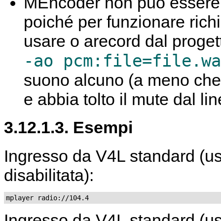
MEncoder
non può essere u
poiché per funzionare rich
usare o
arecord
dal proget
-ao pcm:file=file.wa
suono alcuno (a meno che 
e abbia tolto il mute dal lin
3.12.1.3. Esempi
Ingresso da V4L standard (us
disabilitata):
mplayer radio://104.4
Ingresso da V4L standard (us