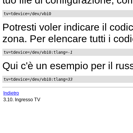
tuo file di configurazione, co
tv=tdevice=/dev/vbi0
Potresti voler indicare il codi
zona. Per elencare tutti i codi
tv=tdevice=/dev/vbi0:tlang=
-1
Qui c'è un esempio per il rus
tv=tdevice=/dev/vbi0:tlang=
33
Indietro
3.10. Ingresso TV