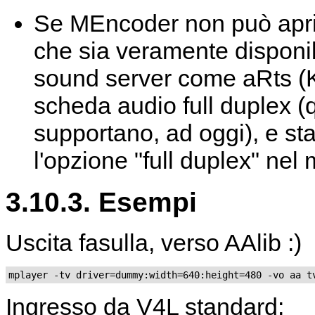
Se
MEncoder
non può aprir
che sia veramente disponib
sound server come aRts 
scheda audio full duplex (q
supportano, ad oggi), e st
l'opzione "full duplex" ne
3.10.3. Esempi
Uscita fasulla, verso AAlib :)
mplayer -tv driver=dummy:width=640:height=480 -vo aa t
Ingresso da V4L standard: