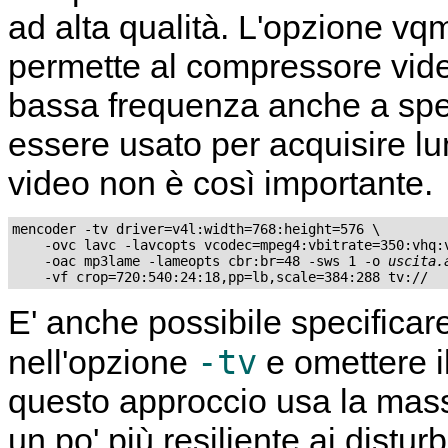
ad alta qualità. L'opzione vqm
permette al compressore vid
bassa frequenza anche a spe
essere usato per acquisire lu
video non è così importante.
mencoder -tv driver=v4l:width=768:height=576 \

    -ovc lavc -lavcopts vcodec=mpeg4:vbitrate=350:vhq:v
    -oac mp3lame -lameopts cbr:br=48 -sws 1 -o 
uscita.
E' anche possibile specificar
-tv
nell'opzione
e omettere 
questo approccio usa la mass
un po' più resiliente ai distur