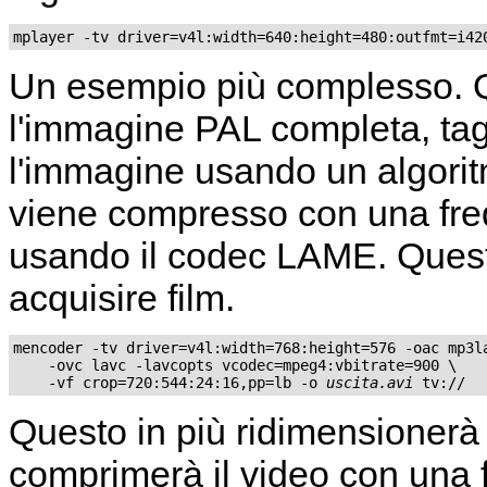
Un esempio più complesso. Q
l'immagine PAL completa, tagli
l'immagine usando un algorit
viene compresso con una fre
usando il codec LAME. Questa
acquisire film.
mencoder -tv driver=v4l:width=768:height=576 -oac mp3la
    -ovc lavc -lavcopts vcodec=mpeg4:vbitrate=900 \

    -vf crop=720:544:24:16,pp=lb -o 
uscita.avi
Questo in più ridimensionerà
comprimerà il video con una 