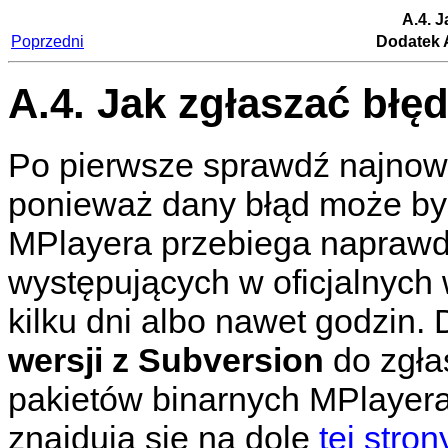
A.4. J
Poprzedni
Dodatek A
A.4. Jak zgłaszać błę
Po pierwsze sprawdź najno
ponieważ dany błąd może być
MPlayera
przebiega naprawd
występujących w oficjalnych
kilku dni albo nawet godzin.
wersji z Subversion
do zgła
pakietów binarnych
MPlayer
znajdują się na dole
tej stron