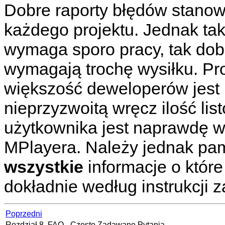
Dobre raporty błędów stanow
każdego projektu. Jednak ta
wymaga sporo pracy, tak do
wymagają trochę wysiłku. Pr
większość deweloperów jest b
nieprzyzwoitą wręcz ilość lis
użytkownika jest naprawdę w
MPlayera
. Należy jednak pam
wszystkie
informacje o któr
dokładnie według instrukcji 
Poprzedni
Rozdział 8. FAQ - Często Zadawane Pytania