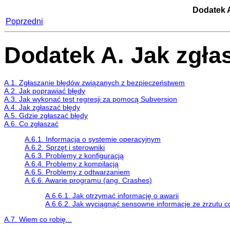
Dodatek A
Poprzedni
Dodatek A. Jak zgła
A.1. Zgłaszanie błędów związanych z bezpieczeństwem
A.2. Jak poprawiać błędy
A.3. Jak wykonać test regresji za pomocą Subversion
A.4. Jak zgłaszać błędy
A.5. Gdzie zgłaszać błędy
A.6. Co zgłaszać
A.6.1. Informacja o systemie operacyjnym
A.6.2. Sprzęt i sterowniki
A.6.3. Problemy z konfiguracją
A.6.4. Problemy z kompilacją
A.6.5. Problemy z odtwarzaniem
A.6.6. Awarie programu (ang. Crashes)
A.6.6.1. Jak otrzymać informację o awarii
A.6.6.2. Jak wyciągnąć sensowne informacje ze zrzutu c
A.7. Wiem co robię...